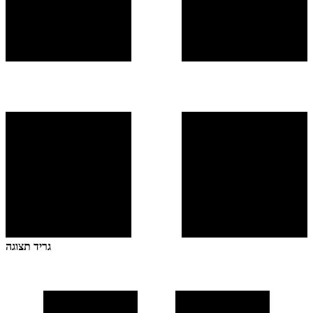
גריד תצוגה