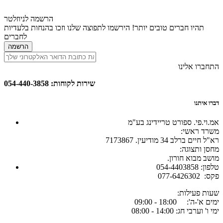
הרשמה לניוזלטר
תהיו חברים טובים יותר! הירשמו לתפוצה שלנו וזכו בהנחות בלעדיות
לחברים
הרשמה
התחברו אלינו
שירות לקוחות: 054-440-3858
דברו איתנו
אמ.וי.פי. ספורט טריידינג בע"מ
:משרד ראשי
רא"ל חיים ברלב 34 מודיעין. 7173867
:מחסן ותצוגה
.מושב מבוא חורון
054-4403858 :טלפון
077-6426302 :פקס
:שעות פעילות
ימים א'-ה': 18:00 - 09:00
ימי ו' וערבי חג: 14:00 - 08:00