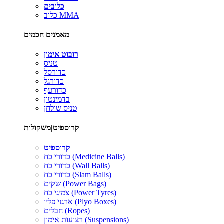
כלובים
כלוב MMA
מאמנים חכמים
רובוט אימון
טניס
כדורסל
כדורגל
כדורעף
בדמינטון
טניס שולחן
קרוספיט|משקולות
קרוספיט
כדורי כח (Medicine Balls)
כדורי כח (Wall Balls)
כדורי כח (Slam Balls)
שקים (Power Bags)
צמיגי כח (Power Tyres)
ארגזי פליו (Plyo Boxes)
חבלים (Ropes)
רצועות אימון (Suspensions)