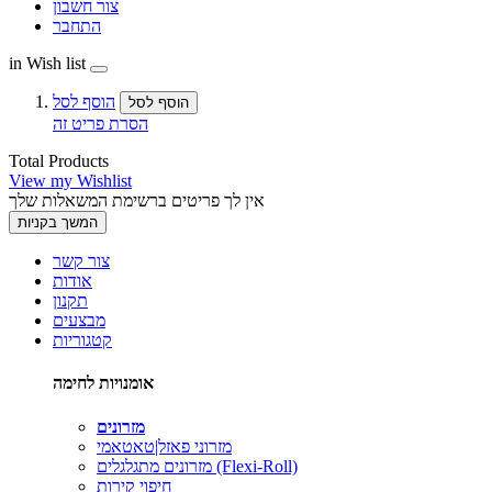
צור חשבון
התחבר
in Wish list
הוסף לסל
הוסף לסל
הסרת פריט זה
Total Products
View my Wishlist
אין לך פריטים ברשימת המשאלות שלך
המשך בקניות
צור קשר
אודות
תקנון
מבצעים
קטגוריות
אומנויות לחימה
מזרונים
מזרוני פאזל|טאטאמי
מזרונים מתגלגלים (Flexi-Roll)
חיפוי קירות