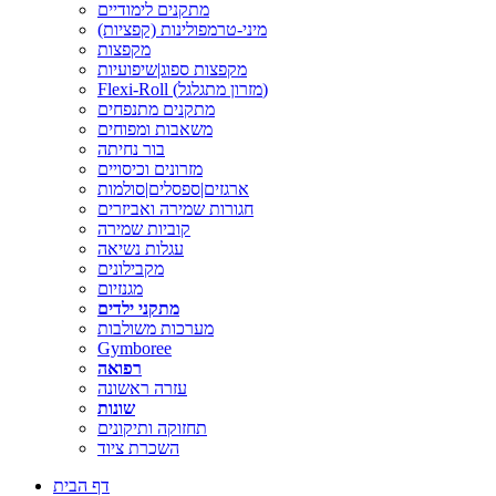
מתקנים לימודיים
מיני-טרמפולינות (קפציות)
מקפצות
מקפצות ספוג|שיפועיות
Flexi-Roll (מזרון מתגלגל)
מתקנים מתנפחים
משאבות ומפוחים
בור נחיתה
מזרונים וכיסויים
ארגזים|ספסלים|סולמות
חגורות שמירה ואביזרים
קוביות שמירה
עגלות נשיאה
מקבילונים
מגנזיום
מתקני ילדים
מערכות משולבות
Gymboree
רפואה
עזרה ראשונה
שונות
תחזוקה ותיקונים
השכרת ציוד
דף הבית