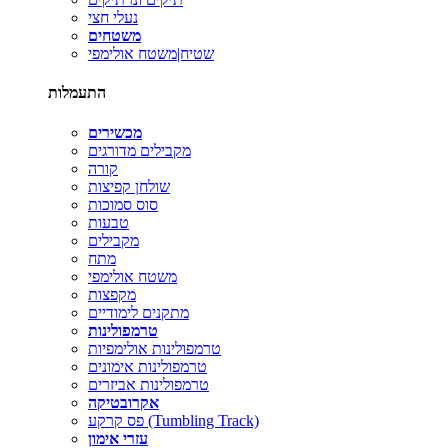
נעלי חצי
משטחים
שטיח|משטח אולימפי
התעמלות
מכשירים
מקבילים מדורגים
קורה
שולחן קפיצות
סוס סמוכות
טבעות
מקבילים
מתח
משטח אולימפי
מקפצות
מתקנים לימודיים
טרמפולינות
טרמפולינות אולימפיות
טרמפולינות אימונים
טרמפולינות אביזרים
אקרובטיקה
פס קרקע (Tumbling Track)
עזרי אימון