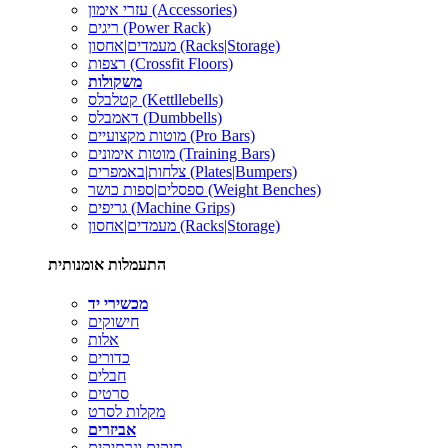
עזרי אימון (Accessories)
ריגים (Power Rack)
מעמדים|אחסון (Racks|Storage)
רצפות (Crossfit Floors)
משקולות
קטלבלס (Kettllebells)
דאמבלס (Dumbbells)
מוטות מקצועיים (Pro Bars)
מוטות אימונים (Training Bars)
צלחות|באמפרים (Plates|Bumpers)
ספסלים|ספות כושר (Weight Benches)
גריפים (Machine Grips)
מעמדים|אחסון (Racks|Storage)
התעמלות אומנותית
מכשירי יד
חישוקים
אלות
כדורים
חבלים
סרטים
מקלות לסרט
אביזרים
תיקים ונרתיקים