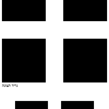
גריד תצוגה