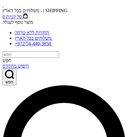
משלוחים בכל הארץ - | SHIPPING
סל קניות
0
מוצר נוסף לעגלה
החזרות ללא טרחה
משלוחים בכל הארץ
+972 54-440-3858
חפש
חיפוש מתקדם
חפש