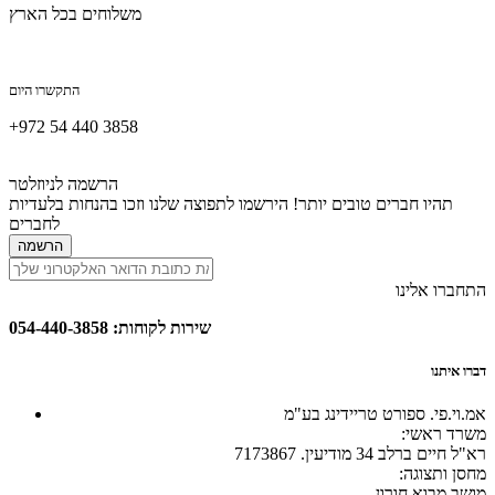
משלוחים בכל הארץ
התקשרו היום
+972 54 440 3858
הרשמה לניוזלטר
תהיו חברים טובים יותר! הירשמו לתפוצה שלנו וזכו בהנחות בלעדיות
לחברים
הרשמה
התחברו אלינו
שירות לקוחות: 054-440-3858
דברו איתנו
אמ.וי.פי. ספורט טריידינג בע"מ
:משרד ראשי
רא"ל חיים ברלב 34 מודיעין. 7173867
:מחסן ותצוגה
.מושב מבוא חורון