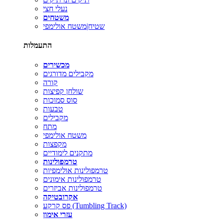
נעלי חצי
משטחים
שטיח|משטח אולימפי
התעמלות
מכשירים
מקבילים מדורגים
קורה
שולחן קפיצות
סוס סמוכות
טבעות
מקבילים
מתח
משטח אולימפי
מקפצות
מתקנים לימודיים
טרמפולינות
טרמפולינות אולימפיות
טרמפולינות אימונים
טרמפולינות אביזרים
אקרובטיקה
פס קרקע (Tumbling Track)
עזרי אימון