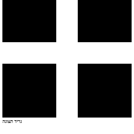
גריד תצוגה