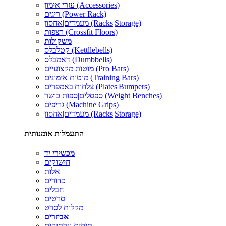
עזרי אימון (Accessories)
ריגים (Power Rack)
מעמדים|אחסון (Racks|Storage)
רצפות (Crossfit Floors)
משקולות
קטלבלס (Kettllebells)
דאמבלס (Dumbbells)
מוטות מקצועיים (Pro Bars)
מוטות אימונים (Training Bars)
צלחות|באמפרים (Plates|Bumpers)
ספסלים|ספות כושר (Weight Benches)
גריפים (Machine Grips)
מעמדים|אחסון (Racks|Storage)
התעמלות אומנותית
מכשירי יד
חישוקים
אלות
כדורים
חבלים
סרטים
מקלות לסרט
אביזרים
תיקים ונרתיקים