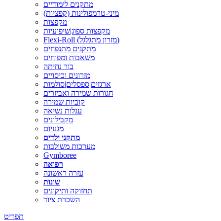
מתקנים לימודיים
מיני-טרמפולינות (קפציות)
מקפצות
מקפצות ספוג|שיפועיות
Flexi-Roll (מזרון מתגלגל)
מתקנים מתנפחים
משאבות ומפוחים
בור נחיתה
מזרונים וכיסויים
ארגזים|ספסלים|סולמות
חגורות שמירה ואביזרים
קוביות שמירה
עגלות נשיאה
מקבילונים
מגנזיום
מתקני ילדים
מערכות משולבות
Gymboree
רפואה
עזרה ראשונה
שונות
תחזוקה ותיקונים
השכרת ציוד
תפריט