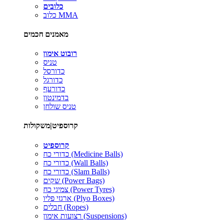
כלובים
כלוב MMA
מאמנים חכמים
רובוט אימון
טניס
כדורסל
כדורגל
כדורעף
בדמינטון
טניס שולחן
קרוספיט|משקולות
קרוספיט
כדורי כח (Medicine Balls)
כדורי כח (Wall Balls)
כדורי כח (Slam Balls)
שקים (Power Bags)
צמיגי כח (Power Tyres)
ארגזי פליו (Plyo Boxes)
חבלים (Ropes)
רצועות אימון (Suspensions)