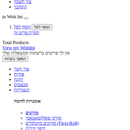
צור חשבון
התחבר
in Wish list
הוסף לסל
הוסף לסל
הסרת פריט זה
Total Products
View my Wishlist
אין לך פריטים ברשימת המשאלות שלך
המשך בקניות
צור קשר
אודות
תקנון
מבצעים
קטגוריות
אומנויות לחימה
מזרונים
מזרוני פאזל|טאטאמי
מזרונים מתגלגלים (Flexi-Roll)
חיפוי קירות