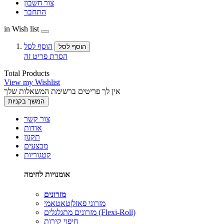
צור חשבון
התחבר
in Wish list
הוסף לסל
הוסף לסל
הסרת פריט זה
Total Products
View my Wishlist
אין לך פריטים ברשימת המשאלות שלך
המשך בקניות
צור קשר
אודות
תקנון
מבצעים
קטגוריות
אומנויות לחימה
מזרונים
מזרוני פאזל|טאטאמי
מזרונים מתגלגלים (Flexi-Roll)
חיפוי קירות