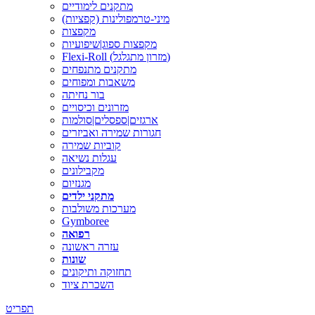
מתקנים לימודיים
מיני-טרמפולינות (קפציות)
מקפצות
מקפצות ספוג|שיפועיות
Flexi-Roll (מזרון מתגלגל)
מתקנים מתנפחים
משאבות ומפוחים
בור נחיתה
מזרונים וכיסויים
ארגזים|ספסלים|סולמות
חגורות שמירה ואביזרים
קוביות שמירה
עגלות נשיאה
מקבילונים
מגנזיום
מתקני ילדים
מערכות משולבות
Gymboree
רפואה
עזרה ראשונה
שונות
תחזוקה ותיקונים
השכרת ציוד
תפריט