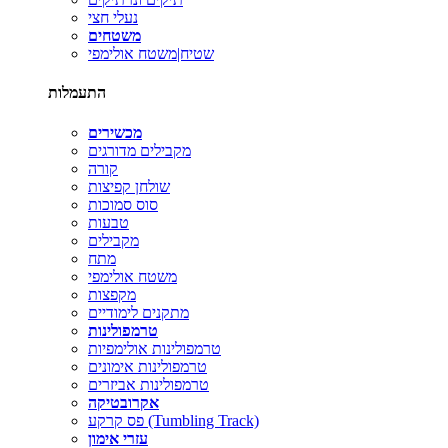
נעלי חצי
משטחים
שטיח|משטח אולימפי
התעמלות
מכשירים
מקבילים מדורגים
קורה
שולחן קפיצות
סוס סמוכות
טבעות
מקבילים
מתח
משטח אולימפי
מקפצות
מתקנים לימודיים
טרמפולינות
טרמפולינות אולימפיות
טרמפולינות אימונים
טרמפולינות אביזרים
אקרובטיקה
פס קרקע (Tumbling Track)
עזרי אימון