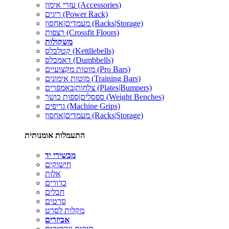
עזרי אימון (Accessories)
ריגים (Power Rack)
מעמדים|אחסון (Racks|Storage)
רצפות (Crossfit Floors)
משקולות
קטלבלס (Kettllebells)
דאמבלס (Dumbbells)
מוטות מקצועיים (Pro Bars)
מוטות אימונים (Training Bars)
צלחות|באמפרים (Plates|Bumpers)
ספסלים|ספות כושר (Weight Benches)
גריפים (Machine Grips)
מעמדים|אחסון (Racks|Storage)
התעמלות אומנותית
מכשירי יד
חישוקים
אלות
כדורים
חבלים
סרטים
מקלות לסרט
אביזרים
תיקים ונרתיקים