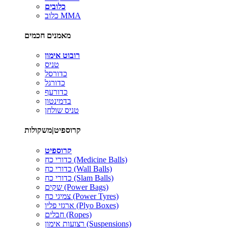
כלובים
כלוב MMA
מאמנים חכמים
רובוט אימון
טניס
כדורסל
כדורגל
כדורעף
בדמינטון
טניס שולחן
קרוספיט|משקולות
קרוספיט
כדורי כח (Medicine Balls)
כדורי כח (Wall Balls)
כדורי כח (Slam Balls)
שקים (Power Bags)
צמיגי כח (Power Tyres)
ארגזי פליו (Plyo Boxes)
חבלים (Ropes)
רצועות אימון (Suspensions)