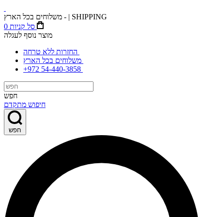
משלוחים בכל הארץ - | SHIPPING
סל קניות
0
מוצר נוסף לעגלה
החזרות ללא טרחה
משלוחים בכל הארץ
+972 54-440-3858
חפש
חיפוש מתקדם
חפש