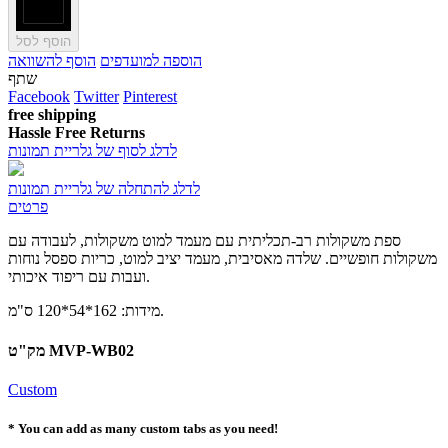
הוסף לסל
הוספה למועדפים
הוסף להשוואה
שתף
Facebook
Twitter
Pinterest
free shipping
Hassle Free Returns
לדלג לסוף של גלריית תמונות
לדלג להתחלה של גלריית תמונות
פרטים
ספת משקולות רב-תכליתית עם מעמד למוט משקולות, לעבודה עם
משקולות חופשיים. שלדה מאסיבית, מעמד יציב למוט, כריות ספסל נוחות
ועבות עם ריפוד איכותי.
מידות: 162*54*120 ס"מ.
מק"ט MVP-WB02
Custom
* You can add as many custom tabs as you need!