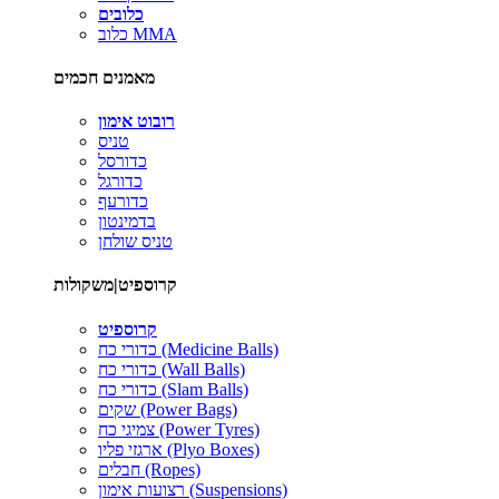
כלובים
כלוב MMA
מאמנים חכמים
רובוט אימון
טניס
כדורסל
כדורגל
כדורעף
בדמינטון
טניס שולחן
קרוספיט|משקולות
קרוספיט
כדורי כח (Medicine Balls)
כדורי כח (Wall Balls)
כדורי כח (Slam Balls)
שקים (Power Bags)
צמיגי כח (Power Tyres)
ארגזי פליו (Plyo Boxes)
חבלים (Ropes)
רצועות אימון (Suspensions)