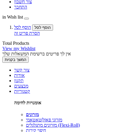
צור חשבון
התחבר
in Wish list
הוסף לסל
הוסף לסל
הסרת פריט זה
Total Products
View my Wishlist
אין לך פריטים ברשימת המשאלות שלך
המשך בקניות
צור קשר
אודות
תקנון
מבצעים
קטגוריות
אומנויות לחימה
מזרונים
מזרוני פאזל|טאטאמי
מזרונים מתגלגלים (Flexi-Roll)
חיפוי קירות