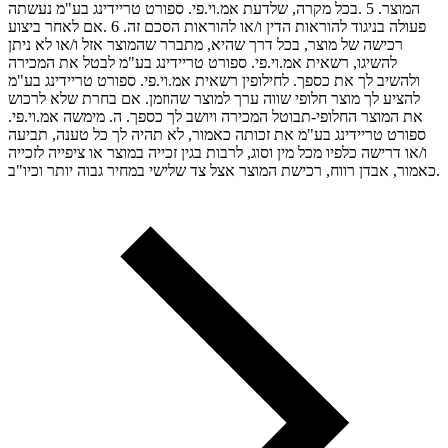
המוצר. 5 .בכל מקרה, שלדעת אמ.וי.פי. ספורט טריידינג בע"מ נעשתה
פעולה בניגוד להוראות הדין ו/או להוראות הסכם זה. 6 .אם לאחר ביצוע
רכישה של מוצר, בכל דרך שהיא, מתברר שהמוצר אזל ו/או לא ניתן
להשיגו, רשאית אמ.וי.פי. ספורט טריידינג בע"מ לבטל את המכירה
ולהשיב לך את כספך. לחילופין רשאית אמ.וי.פי. ספורט טריידינג בע"מ
להציע לך מוצר חלופי שווה ערך למוצר שהוזמן. אם בחרת שלא לרכוש
את המוצר החלופי-תבוטל המכירה ויושב לך כספך. ה. מימשה אמ.וי.פי.
ספורט טריידינג בע"מ את זכותה כאמור, לא תהיה לך כל טענה, תביעה
ו/או דרישה כלפיו מכל מין וסוג, לרבות בגין זכייה במוצר או ציפייה לזכייה
כאמור, אבדן רווח, רכישת המוצר אצל צד שלישי במחיר גבוה יותר וכיו"ב.