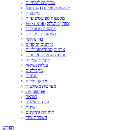
מתקנים לימודיים
מיני-טרמפולינות (קפציות)
מקפצות
מקפצות ספוג|שיפועיות
Flexi-Roll (מזרון מתגלגל)
מתקנים מתנפחים
משאבות ומפוחים
בור נחיתה
מזרונים וכיסויים
ארגזים|ספסלים|סולמות
חגורות שמירה ואביזרים
קוביות שמירה
עגלות נשיאה
מקבילונים
מגנזיום
מתקני ילדים
מערכות משולבות
Gymboree
רפואה
עזרה ראשונה
שונות
תחזוקה ותיקונים
השכרת ציוד
תפריט