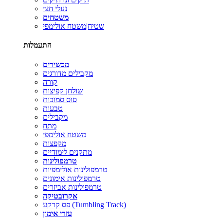
נעלי חצי
משטחים
שטיח|משטח אולימפי
התעמלות
מכשירים
מקבילים מדורגים
קורה
שולחן קפיצות
סוס סמוכות
טבעות
מקבילים
מתח
משטח אולימפי
מקפצות
מתקנים לימודיים
טרמפולינות
טרמפולינות אולימפיות
טרמפולינות אימונים
טרמפולינות אביזרים
אקרובטיקה
פס קרקע (Tumbling Track)
עזרי אימון