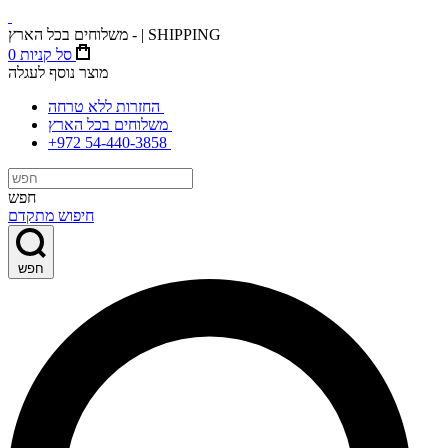
משלוחים בכל הארץ - | SHIPPING
סל קניות
0
מוצר נוסף לעגלה
החזרות ללא טרחה
משלוחים בכל הארץ
+972 54-440-3858
חפש
חיפוש מתקדם
חפש