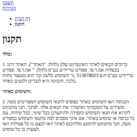
חשבון
הגדרות
דף הבית
תקנון
תקנון
כללי:
1 .ברוכים הבאים לאתר האינטרנט שלנו (להלן: "האתר"). האתר הינו
בבעלות אמ.וי.פי. ספורט טריידינג בע"מ (להלן: " אמ.וי.פי. ספורט
טריידינג בע"מ ח.פ 513078923 .)" השימוש בלשון זכר הוא מטעמי נוחות
בלבד, והכוונה היא לגברים ולנשים כאחד.
השימוש באתר:
2 .הכניסה ו/או השימוש באתר כפופים לתנאי השימוש המפורטים מטה
ומעידים על הסכמתך ואישורך את תנאים אלה. לפיכך, הנך מתבקש
לקרוא את תנאי השימוש בקפידה ולהתעדכן בכל שינוי, ככל שיהיה, עם
כל כניסה או שימוש באתר. אם אינך מסכים למה מתנאי השימוש כמפורט
מטה, הנך מתבקש להימנע מלהיכנס לאתר ו/או לבצע בו כל פעילות ו/או
לעשות בו כל שימוש.