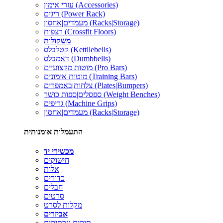
עזרי אימון (Accessories)
ריגים (Power Rack)
מעמדים|אחסון (Racks|Storage)
רצפות (Crossfit Floors)
משקולות
קטלבלס (Kettllebells)
דאמבלס (Dumbbells)
מוטות מקצועיים (Pro Bars)
מוטות אימונים (Training Bars)
צלחות|באמפרים (Plates|Bumpers)
ספסלים|ספות כושר (Weight Benches)
גריפים (Machine Grips)
מעמדים|אחסון (Racks|Storage)
התעמלות אומנותית
מכשירי יד
חישוקים
אלות
כדורים
חבלים
סרטים
מקלות לסרט
אביזרים
תיקים ונרתיקים