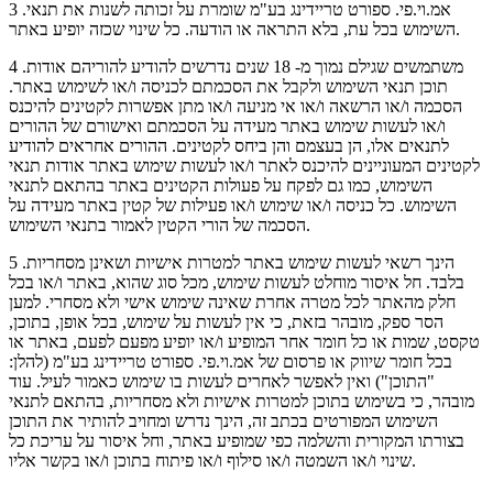
3 .אמ.וי.פי. ספורט טריידינג בע"מ שומרת על זכותה לשנות את תנאי
השימוש בכל עת, בלא התראה או הודעה. כל שינוי שכזה יופיע באתר.
4 .משתמשים שגילם נמוך מ- 18 שנים נדרשים להודיע להוריהם אודות
תוכן תנאי השימוש ולקבל את הסכמתם לכניסה ו/או לשימוש באתר.
הסכמה ו/או הרשאה ו/או אי מניעה ו/או מתן אפשרות לקטינים להיכנס
ו/או לעשות שימוש באתר מעידה על הסכמתם ואישורם של ההורים
לתנאים אלו, הן בעצמם והן ביחס לקטינים. ההורים אחראים להודיע
לקטינים המעוניינים להיכנס לאתר ו/או לעשות שימוש באתר אודות תנאי
השימוש, כמו גם לפקח על פעולות הקטינים באתר בהתאם לתנאי
השימוש. כל כניסה ו/או שימוש ו/או פעילות של קטין באתר מעידה על
הסכמה של הורי הקטין לאמור בתנאי השימוש.
5 .הינך רשאי לעשות שימוש באתר למטרות אישיות ושאינן מסחריות
בלבד. חל איסור מוחלט לעשות שימוש, מכל סוג שהוא, באתר ו/או בכל
חלק מהאתר לכל מטרה אחרת שאינה שימוש אישי ולא מסחרי. למען
הסר ספק, מובהר בזאת, כי אין לעשות על שימוש, בכל אופן, בתוכן,
טקסט, שמות או כל חומר אחר המופיע ו/או יופיע מפעם לפעם, באתר או
בכל חומר שיווק או פרסום של אמ.וי.פי. ספורט טריידינג בע"מ (להלן:
"התוכן") ואין לאפשר לאחרים לעשות בו שימוש כאמור לעיל. עוד
מובהר, כי בשימוש בתוכן למטרות אישיות ולא מסחריות, בהתאם לתנאי
השימוש המפורטים בכתב זה, הינך נדרש ומחויב להותיר את התוכן
בצורתו המקורית והשלמה כפי שמופיע באתר, וחל איסור על עריכת כל
שינוי ו/או השמטה ו/או סילוף ו/או פיתוח בתוכן ו/או בקשר אליו.