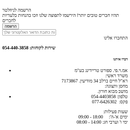
הרשמה לניוזלטר
תהיו חברים טובים יותר! הירשמו לתפוצה שלנו וזכו בהנחות בלעדיות
לחברים
הרשמה
התחברו אלינו
שירות לקוחות: 054-440-3858
דברו איתנו
אמ.וי.פי. ספורט טריידינג בע"מ
:משרד ראשי
רא"ל חיים ברלב 34 מודיעין. 7173867
:מחסן ותצוגה
.מושב מבוא חורון
054-4403858 :טלפון
077-6426302 :פקס
:שעות פעילות
ימים א'-ה': 18:00 - 09:00
ימי ו' וערבי חג: 14:00 - 08:00