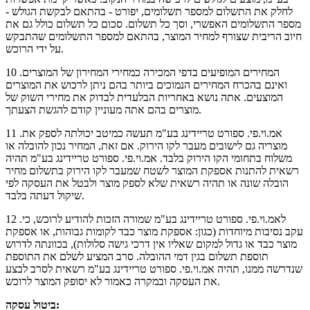
לחלק את התשלום למספר תשלומים, יפורט - בהתאם לבקשת הגולש -
מספר התשלומים האפשרי, וסך כל תשלום. סכום כל תשלום כולל גם את
חיוב הריבית שצורף למחיר המוצר, בהתאם למספר התשלומים שהתבקש
על ידי הרוכש.
10 .המחירים המופיעים בדפי המכירה כמחירי המחירון של המוצרים
ואינם בהכרח המחירים הנמוכים ביותר בהם ניתן לרכוש את המוצרים
המוצעים. אתה נושא באחריות הבלעדית לבדוק את מחירי השוק של
מוצרים בהם אתה מעוניין קודם להגשת הצעתך.
11 .אמ.וי.פי. ספורט טריידינג בע"מ תעשה כמיטב יכולתה לספק את
מוצריה גם לישובים מעבר לקו הירוק. אם זאת, המחיר נכון להובלה או
משלוח בתחומי הקו הירוק בלבד. אמ.וי.פי. ספורט טריידינג בע"מ תהיה
רשאית להתנות אספקת המוצר לשטח שמעבר לקו הירוק בתשלום מחיר
הובלה שונה או תהיה רשאית שלא לספק מוצר ולבטל את העסקה לפי
שיקול דעתה בלבד.
12 .לאמ.וי.פי. ספורט טריידינג בע"מ שמורה הזכות להודיע לרוכש, כי
עקב נסיבות מיוחדות (כגון: אספקת מוצר כבד לקומות גבוהות, או אספקת
מוצר כבד או גדול למקום שאליו אין דרכי גישה סלולות), בכוונתה לדרוש
תוספת תשלום בגין דמי ההובלה. סרב המציע לשלם את התוספת
שנדרשה ממנו, תהיה אמ.וי.פי. ספורט טריידינג בע"מ רשאית לסרב לבצע
את העסקה ובמקרה כאמור לא יסופק המוצר לרוכש.
ביטול עסקה: