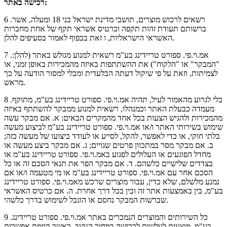
רכישה באתר:
6 .רשאים לרכוש מוצרים, תושבי מדינת ישראל בני 18 ומעלה, אשר
ברשותם תעודת זהות תקפה וכרטיס אשראי תקף של אחת מחברות
האשראי הישראליות, ו זאת בכפוף לאמור בסעיפים להלן.
7 .אמ.וי.פי. ספורט טריידינג בע"מ רשאית למנוע מגולש באתר (להלן:
"המבקר" או "הלקוח") את ההשתתפות באיזה מהמכירות באופן זמני, או
לצמיתות, וזאת על פי שיקול דעתה הבלעדית ומבלי למסור הודעה על כך
מראש.
8 .בלי לגרוע מהאמור לעיל, תהיה אמ.וי.פי. ספורט טריידינג בע"מ, מתוקף
מעמדה כבעלת האתר וכמנהלו, רשאית למנוע ממבקר להשתתף באיזה
מהמכירות ולהגיש הצעות בכל אחד מהמקרים הבאים: א. אם מבקר עשה
שימוש בשירותי האתר ו/או אמ.וי.פי. ספורט טריידינג בע"מ לביצוע מעשה
בלתי חוקי, או כדי לאפשר, להקל, לסייע או לעודד ביצועו של מעשה כזה;
ב. אם מבקר מסר במתכוון פרטים שגויים; ג. אם מבקר ביצע מעשה או
מחדל הפוגעים או העלולים לפגוע באמ.וי.פי. ספורט טריידינג בע"מ או
בצדדים שלישיים כלשהם. ד. אם מבקר הפר את תנאי הסכם זה או כל
הסכם אחר עם אמ.וי.פי. ספורט טריידינג בע"מ או מי מטעמה ו/או אם
נמנע מלשלם, שלא כדין, עבור מוצרים שרכש מאמ.וי.פי. ספורט טריידינג
בע"מ, בין באמצעות אתר זה ובין בכל דרך אחרת. ה. אם כרטיס האשראי
שברשות המבקר נחסם או הוגבל לשימוש בדרך כלשהי.
9 .כל השירותים והמוצרים הנמכרים באתר אמ.וי.פי. ספורט טריידינג
בע"מ, מוצעים לגולשים לרכישה במחיר הנקוב. כאשר קיימת אפשרות