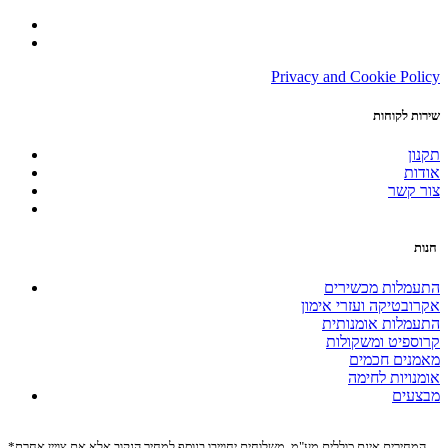
Privacy and Cookie Policy
שירות לקוחות
תקנון
אודות
צור קשר
חנות
התעמלות מכשירים
אקרובטיקה ועזרי אימון
התעמלות אומנותית
קרוספיט ומשקולות
מאמנים חכמים
אומנויות לחימה
מבצעים
*המחירים אינם כוללים מע"מ. משלוחים יחוייבו בנוסף למחיר הנקוב אלא אם צויין אחרת