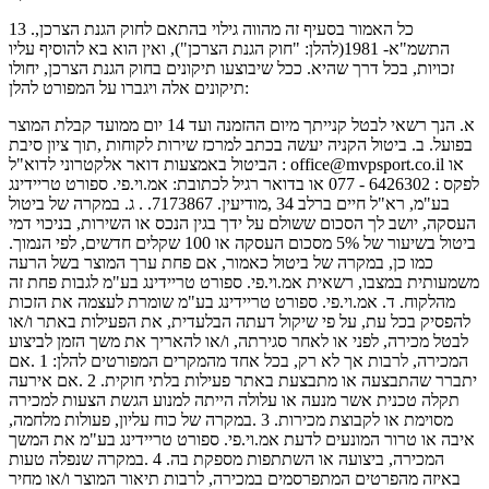
13 .כל האמור בסעיף זה מהווה גילוי בהתאם לחוק הגנת הצרכן,
התשמ"א- 1981(להלן: "חוק הגנת הצרכן"), ואין הוא בא להוסיף עליו
זכויות, בכל דרך שהיא. ככל שיבוצעו תיקונים בחוק הגנת הצרכן, יחולו
תיקונים אלה ויגברו על המפורט להלן:
א. הנך רשאי לבטל קנייתך מיום ההזמנה ועד 14 יום ממועד קבלת המוצר
בפועל. ב. ביטול הקניה יעשה בכתב למרכז שירות לקוחות ,תוך ציון סיבת
הביטול באמצעות דואר אלקטרוני לדוא"ל : office@mvpsport.co.il או
לפקס : 6426302 - 077 או בדואר רגיל לכתובת: אמ.וי.פי. ספורט טריידינג
בע"מ, רא"ל חיים ברלב 34 ,מודיעין. 7173867. . ג. במקרה של ביטול
העסקה, יושב לך הסכום ששולם על ידך בגין הנכס או השירות, בניכוי דמי
ביטול בשיעור של 5% מסכום העסקה או 100 שקלים חדשים, לפי הנמוך.
כמו כן, במקרה של ביטול כאמור, אם פחת ערך המוצר בשל הרעה
משמעותית במצבו, רשאית אמ.וי.פי. ספורט טריידינג בע"מ לגבות פחת זה
מהלקוח. ד. אמ.וי.פי. ספורט טריידינג בע"מ שומרת לעצמה את הזכות
להפסיק בכל עת, על פי שיקול דעתה הבלעדית, את הפעילות באתר ו/או
לבטל מכירה, לפני או לאחר סגירתה, ו/או להאריך את משך הזמן לביצוע
המכירה, לרבות אך לא רק, בכל אחד מהמקרים המפורטים להלן: 1 .אם
יתברר שהתבצעה או מתבצעת באתר פעילות בלתי חוקית. 2 .אם אירעה
תקלה טכנית אשר מנעה או עלולה הייתה למנוע הגשת הצעות למכירה
מסוימת או לקבוצת מכירות. 3 .במקרה של כוח עליון, פעולות מלחמה,
איבה או טרור המונעים לדעת אמ.וי.פי. ספורט טריידינג בע"מ את המשך
המכירה, ביצועה או השתתפות מספקת בה. 4 .במקרה שנפלה טעות
באיזה מהפרטים המתפרסמים במכירה, לרבות תיאור המוצר ו/או מחיר