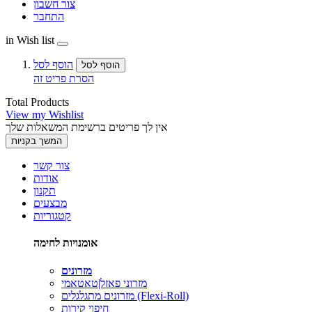
צור חשבון
התחבר
in Wish list
הוסף לסל
הוסף לסל
הסרת פריט זה
Total Products
View my Wishlist
אין לך פריטים ברשימת המשאלות שלך
המשך בקניות
צור קשר
אודות
תקנון
מבצעים
קטגוריות
אומנויות לחימה
מזרונים
מזרוני פאזל|טאטאמי
מזרונים מתגלגלים (Flexi-Roll)
חיפוי קירות