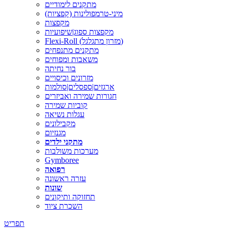
מתקנים לימודיים
מיני-טרמפולינות (קפציות)
מקפצות
מקפצות ספוג|שיפועיות
Flexi-Roll (מזרון מתגלגל)
מתקנים מתנפחים
משאבות ומפוחים
בור נחיתה
מזרונים וכיסויים
ארגזים|ספסלים|סולמות
חגורות שמירה ואביזרים
קוביות שמירה
עגלות נשיאה
מקבילונים
מגנזיום
מתקני ילדים
מערכות משולבות
Gymboree
רפואה
עזרה ראשונה
שונות
תחזוקה ותיקונים
השכרת ציוד
תפריט