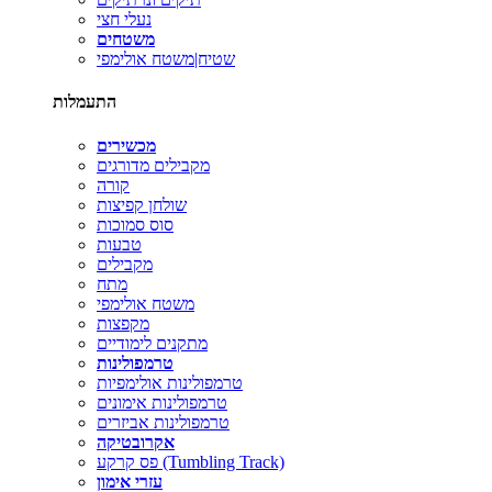
נעלי חצי
משטחים
שטיח|משטח אולימפי
התעמלות
מכשירים
מקבילים מדורגים
קורה
שולחן קפיצות
סוס סמוכות
טבעות
מקבילים
מתח
משטח אולימפי
מקפצות
מתקנים לימודיים
טרמפולינות
טרמפולינות אולימפיות
טרמפולינות אימונים
טרמפולינות אביזרים
אקרובטיקה
פס קרקע (Tumbling Track)
עזרי אימון