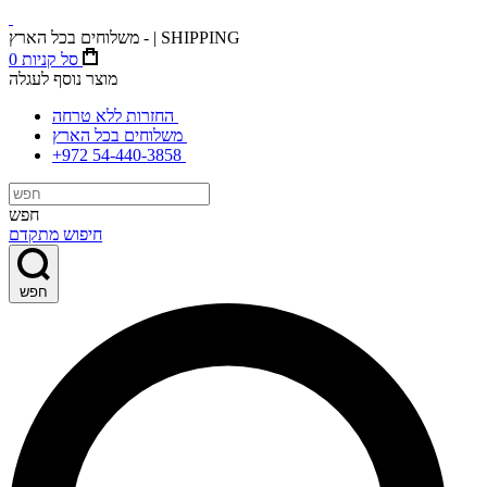
משלוחים בכל הארץ - | SHIPPING
סל קניות
0
מוצר נוסף לעגלה
החזרות ללא טרחה
משלוחים בכל הארץ
+972 54-440-3858
חפש
חיפוש מתקדם
חפש