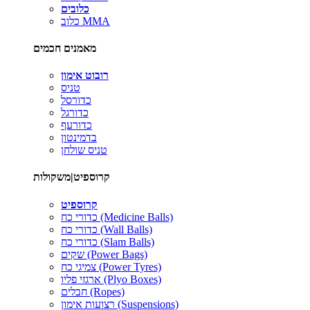
כלובים
כלוב MMA
מאמנים חכמים
רובוט אימון
טניס
כדורסל
כדורגל
כדורעף
בדמינטון
טניס שולחן
קרוספיט|משקולות
קרוספיט
כדורי כח (Medicine Balls)
כדורי כח (Wall Balls)
כדורי כח (Slam Balls)
שקים (Power Bags)
צמיגי כח (Power Tyres)
ארגזי פליו (Plyo Boxes)
חבלים (Ropes)
רצועות אימון (Suspensions)