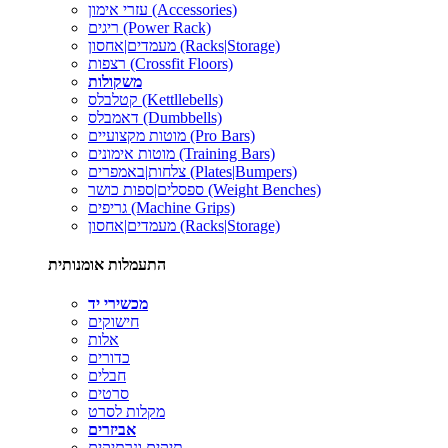
עזרי אימון (Accessories)
ריגים (Power Rack)
מעמדים|אחסון (Racks|Storage)
רצפות (Crossfit Floors)
משקולות
קטלבלס (Kettllebells)
דאמבלס (Dumbbells)
מוטות מקצועיים (Pro Bars)
מוטות אימונים (Training Bars)
צלחות|באמפרים (Plates|Bumpers)
ספסלים|ספות כושר (Weight Benches)
גריפים (Machine Grips)
מעמדים|אחסון (Racks|Storage)
התעמלות אומנותית
מכשירי יד
חישוקים
אלות
כדורים
חבלים
סרטים
מקלות לסרט
אביזרים
תיקים ונרתיקים