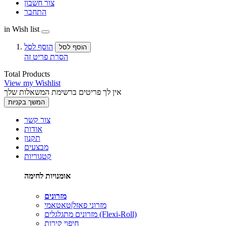
צור חשבון
התחבר
in Wish list
הוסף לסל
הוסף לסל
הסרת פריט זה
Total Products
View my Wishlist
אין לך פריטים ברשימת המשאלות שלך
המשך בקניות
צור קשר
אודות
תקנון
מבצעים
קטגוריות
אומנויות לחימה
מזרונים
מזרוני פאזל|טאטאמי
מזרונים מתגלגלים (Flexi-Roll)
חיפוי קירות