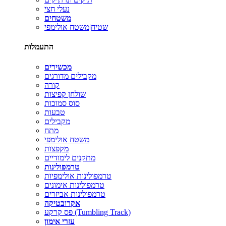
נעלי חצי
משטחים
שטיח|משטח אולימפי
התעמלות
מכשירים
מקבילים מדורגים
קורה
שולחן קפיצות
סוס סמוכות
טבעות
מקבילים
מתח
משטח אולימפי
מקפצות
מתקנים לימודיים
טרמפולינות
טרמפולינות אולימפיות
טרמפולינות אימונים
טרמפולינות אביזרים
אקרובטיקה
פס קרקע (Tumbling Track)
עזרי אימון