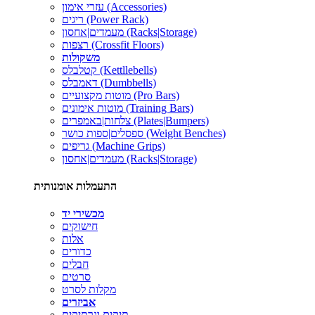
עזרי אימון (Accessories)
ריגים (Power Rack)
מעמדים|אחסון (Racks|Storage)
רצפות (Crossfit Floors)
משקולות
קטלבלס (Kettllebells)
דאמבלס (Dumbbells)
מוטות מקצועיים (Pro Bars)
מוטות אימונים (Training Bars)
צלחות|באמפרים (Plates|Bumpers)
ספסלים|ספות כושר (Weight Benches)
גריפים (Machine Grips)
מעמדים|אחסון (Racks|Storage)
התעמלות אומנותית
מכשירי יד
חישוקים
אלות
כדורים
חבלים
סרטים
מקלות לסרט
אביזרים
תיקים ונרתיקים