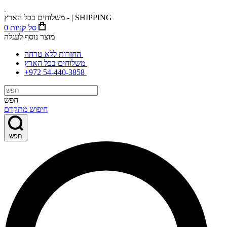
משלוחים בכל הארץ - | SHIPPING
סל קניות
0
מוצר נוסף לעגלה
החזרות ללא טרחה
משלוחים בכל הארץ
+972 54-440-3858
חפש
חיפוש מתקדם
חפש