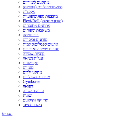
מתקנים לימודיים
מיני-טרמפולינות (קפציות)
מקפצות
מקפצות ספוג|שיפועיות
Flexi-Roll (מזרון מתגלגל)
מתקנים מתנפחים
משאבות ומפוחים
בור נחיתה
מזרונים וכיסויים
ארגזים|ספסלים|סולמות
חגורות שמירה ואביזרים
קוביות שמירה
עגלות נשיאה
מקבילונים
מגנזיום
מתקני ילדים
מערכות משולבות
Gymboree
רפואה
עזרה ראשונה
שונות
תחזוקה ותיקונים
השכרת ציוד
תפריט