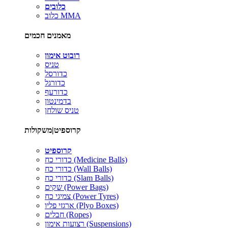
כלובים
כלוב MMA
מאמנים חכמים
רובוט אימון
טניס
כדורסל
כדורגל
כדורעף
בדמינטון
טניס שולחן
קרוספיט|משקולות
קרוספיט
כדורי כח (Medicine Balls)
כדורי כח (Wall Balls)
כדורי כח (Slam Balls)
שקים (Power Bags)
צמיגי כח (Power Tyres)
ארגזי פליו (Plyo Boxes)
חבלים (Ropes)
רצועות אימון (Suspensions)