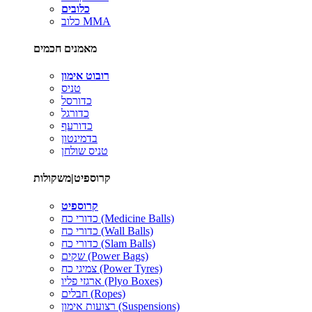
כלובים
כלוב MMA
מאמנים חכמים
רובוט אימון
טניס
כדורסל
כדורגל
כדורעף
בדמינטון
טניס שולחן
קרוספיט|משקולות
קרוספיט
כדורי כח (Medicine Balls)
כדורי כח (Wall Balls)
כדורי כח (Slam Balls)
שקים (Power Bags)
צמיגי כח (Power Tyres)
ארגזי פליו (Plyo Boxes)
חבלים (Ropes)
רצועות אימון (Suspensions)