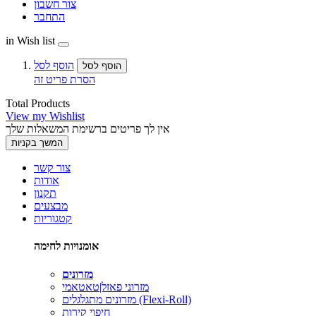
צור חשבון
התחבר
in Wish list
הוסף לסל
הוסף לסל
הסרת פריט זה
Total Products
View my Wishlist
אין לך פריטים ברשימת המשאלות שלך
המשך בקניות
צור קשר
אודות
תקנון
מבצעים
קטגוריות
אומנויות לחימה
מזרונים
מזרוני פאזל|טאטאמי
מזרונים מתגלגלים (Flexi-Roll)
חיפוי קירות