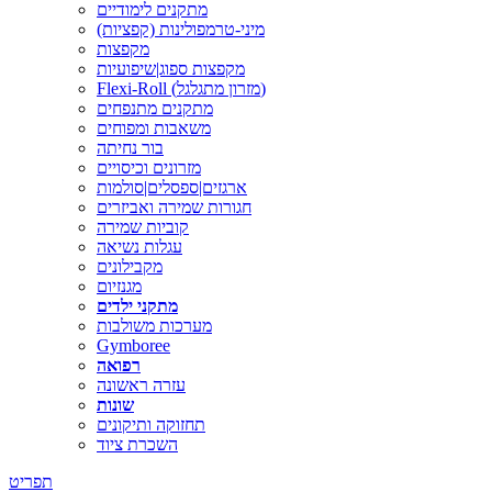
מתקנים לימודיים
מיני-טרמפולינות (קפציות)
מקפצות
מקפצות ספוג|שיפועיות
Flexi-Roll (מזרון מתגלגל)
מתקנים מתנפחים
משאבות ומפוחים
בור נחיתה
מזרונים וכיסויים
ארגזים|ספסלים|סולמות
חגורות שמירה ואביזרים
קוביות שמירה
עגלות נשיאה
מקבילונים
מגנזיום
מתקני ילדים
מערכות משולבות
Gymboree
רפואה
עזרה ראשונה
שונות
תחזוקה ותיקונים
השכרת ציוד
תפריט