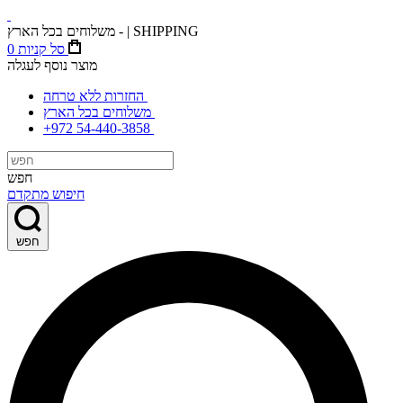
משלוחים בכל הארץ - | SHIPPING
סל קניות
0
מוצר נוסף לעגלה
החזרות ללא טרחה
משלוחים בכל הארץ
+972 54-440-3858
חפש
חיפוש מתקדם
חפש