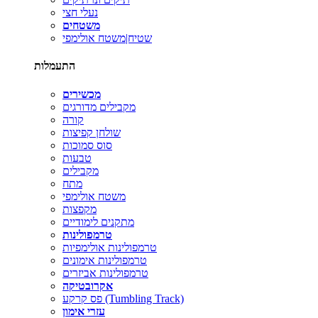
נעלי חצי
משטחים
שטיח|משטח אולימפי
התעמלות
מכשירים
מקבילים מדורגים
קורה
שולחן קפיצות
סוס סמוכות
טבעות
מקבילים
מתח
משטח אולימפי
מקפצות
מתקנים לימודיים
טרמפולינות
טרמפולינות אולימפיות
טרמפולינות אימונים
טרמפולינות אביזרים
אקרובטיקה
פס קרקע (Tumbling Track)
עזרי אימון