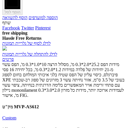
הוסף לסל
הוספה למועדפים
הוסף להשוואה
שתף
Facebook
Twitter
Pinterest
free shipping
Hassle Free Returns
לדלג לסוף של גלריית תמונות
לדלג להתחלה של גלריית תמונות
פרטים
מידות הפס 25.2*2.0*0.3 מ', מסלול הרצה 10*1.0*0.3 מ', הפס עשוי
מ-21 יחידות של פלדה במידות 1.2*2.0*0.3 מ', בכל יחידה 16 פסי
פיברגלס, כיסוי עליון של הפס שטיח בלגי איכותי המולחם בחום לספוג
XPE בעובי של 3.5 ס"מ, אזור נחיתה עשוי 3 מזרונים של ספוג רב-שכבתי
עם פתחי זרימת אויר המאפשרים בלימה הדרגתית בנחיתה, ציפוי עשוי
ניילון mononilament לעמידות ארוכה יותר, מידות כל מזרון 2.0*3.0*0.3
מ', אישור FIG.
מק"ט MVP-AS612
Custom