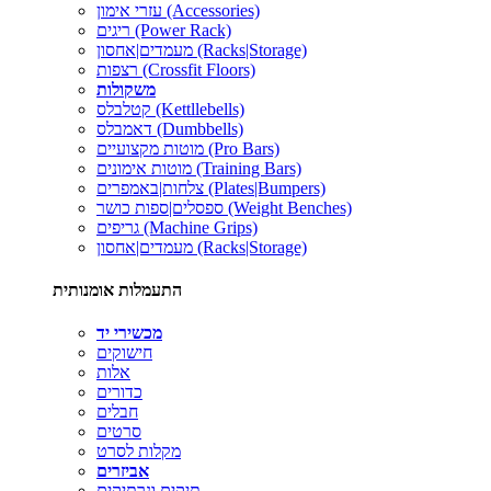
עזרי אימון (Accessories)
ריגים (Power Rack)
מעמדים|אחסון (Racks|Storage)
רצפות (Crossfit Floors)
משקולות
קטלבלס (Kettllebells)
דאמבלס (Dumbbells)
מוטות מקצועיים (Pro Bars)
מוטות אימונים (Training Bars)
צלחות|באמפרים (Plates|Bumpers)
ספסלים|ספות כושר (Weight Benches)
גריפים (Machine Grips)
מעמדים|אחסון (Racks|Storage)
התעמלות אומנותית
מכשירי יד
חישוקים
אלות
כדורים
חבלים
סרטים
מקלות לסרט
אביזרים
תיקים ונרתיקים