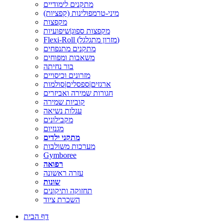
מתקנים לימודיים
מיני-טרמפולינות (קפציות)
מקפצות
מקפצות ספוג|שיפועיות
Flexi-Roll (מזרון מתגלגל)
מתקנים מתנפחים
משאבות ומפוחים
בור נחיתה
מזרונים וכיסויים
ארגזים|ספסלים|סולמות
חגורות שמירה ואביזרים
קוביות שמירה
עגלות נשיאה
מקבילונים
מגנזיום
מתקני ילדים
מערכות משולבות
Gymboree
רפואה
עזרה ראשונה
שונות
תחזוקה ותיקונים
השכרת ציוד
דף הבית