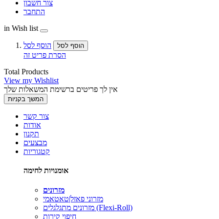
צור חשבון
התחבר
in Wish list
הוסף לסל
הוסף לסל
הסרת פריט זה
Total Products
View my Wishlist
אין לך פריטים ברשימת המשאלות שלך
המשך בקניות
צור קשר
אודות
תקנון
מבצעים
קטגוריות
אומנויות לחימה
מזרונים
מזרוני פאזל|טאטאמי
מזרונים מתגלגלים (Flexi-Roll)
חיפוי קירות