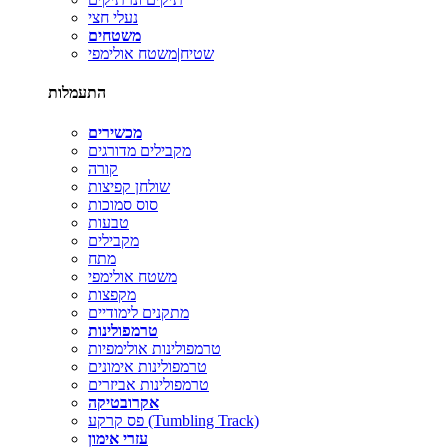
נעלי חצי
משטחים
שטיח|משטח אולימפי
התעמלות
מכשירים
מקבילים מדורגים
קורה
שולחן קפיצות
סוס סמוכות
טבעות
מקבילים
מתח
משטח אולימפי
מקפצות
מתקנים לימודיים
טרמפולינות
טרמפולינות אולימפיות
טרמפולינות אימונים
טרמפולינות אביזרים
אקרובטיקה
פס קרקע (Tumbling Track)
עזרי אימון