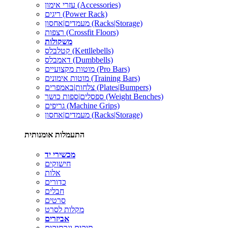
עזרי אימון (Accessories)
ריגים (Power Rack)
מעמדים|אחסון (Racks|Storage)
רצפות (Crossfit Floors)
משקולות
קטלבלס (Kettllebells)
דאמבלס (Dumbbells)
מוטות מקצועיים (Pro Bars)
מוטות אימונים (Training Bars)
צלחות|באמפרים (Plates|Bumpers)
ספסלים|ספות כושר (Weight Benches)
גריפים (Machine Grips)
מעמדים|אחסון (Racks|Storage)
התעמלות אומנותית
מכשירי יד
חישוקים
אלות
כדורים
חבלים
סרטים
מקלות לסרט
אביזרים
תיקים ונרתיקים