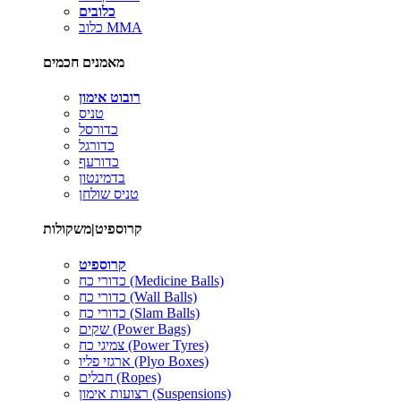
כלובים
כלוב MMA
מאמנים חכמים
רובוט אימון
טניס
כדורסל
כדורגל
כדורעף
בדמינטון
טניס שולחן
קרוספיט|משקולות
קרוספיט
כדורי כח (Medicine Balls)
כדורי כח (Wall Balls)
כדורי כח (Slam Balls)
שקים (Power Bags)
צמיגי כח (Power Tyres)
ארגזי פליו (Plyo Boxes)
חבלים (Ropes)
רצועות אימון (Suspensions)