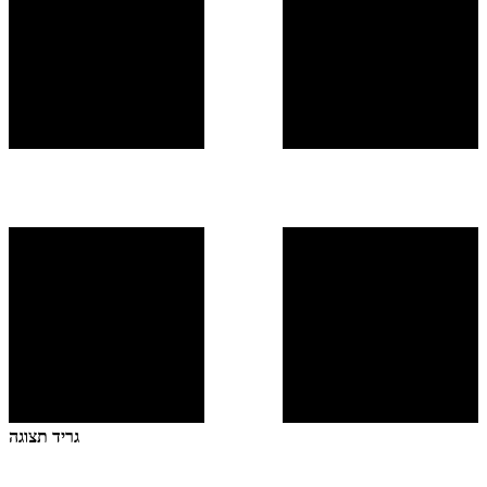
גריד תצוגה