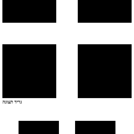
גריד תצוגה