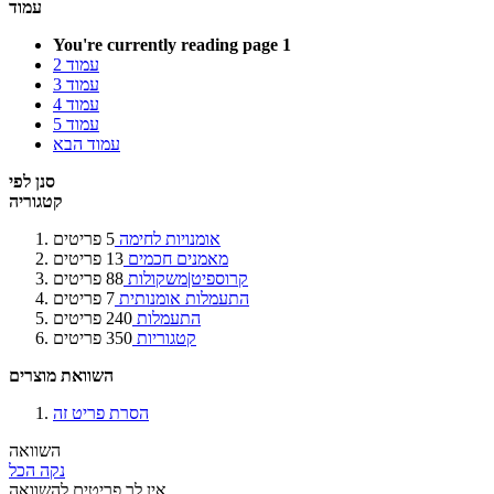
עמוד
You're currently reading page
1
עמוד
2
עמוד
3
עמוד
4
עמוד
5
עמוד
הבא
סנן לפי
קטגוריה
אומנויות לחימה
5
פריטים
מאמנים חכמים
13
פריטים
קרוספיט|משקולות
88
פריטים
התעמלות אומנותית
7
פריטים
התעמלות
240
פריטים
קטגוריות
350
פריטים
השוואת מוצרים
הסרת פריט זה
השוואה
נקה הכל
אין לך פריטים להשוואה.