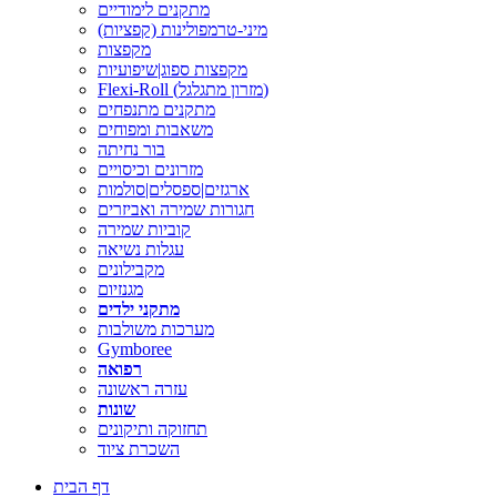
מתקנים לימודיים
מיני-טרמפולינות (קפציות)
מקפצות
מקפצות ספוג|שיפועיות
Flexi-Roll (מזרון מתגלגל)
מתקנים מתנפחים
משאבות ומפוחים
בור נחיתה
מזרונים וכיסויים
ארגזים|ספסלים|סולמות
חגורות שמירה ואביזרים
קוביות שמירה
עגלות נשיאה
מקבילונים
מגנזיום
מתקני ילדים
מערכות משולבות
Gymboree
רפואה
עזרה ראשונה
שונות
תחזוקה ותיקונים
השכרת ציוד
דף הבית