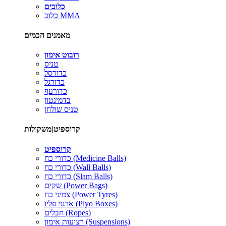
כלובים
כלוב MMA
מאמנים חכמים
רובוט אימון
טניס
כדורסל
כדורגל
כדורעף
בדמינטון
טניס שולחן
קרוספיט|משקולות
קרוספיט
כדורי כח (Medicine Balls)
כדורי כח (Wall Balls)
כדורי כח (Slam Balls)
שקים (Power Bags)
צמיגי כח (Power Tyres)
ארגזי פליו (Plyo Boxes)
חבלים (Ropes)
רצועות אימון (Suspensions)