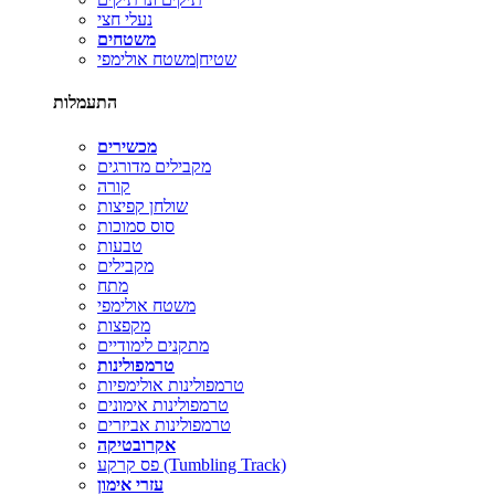
נעלי חצי
משטחים
שטיח|משטח אולימפי
התעמלות
מכשירים
מקבילים מדורגים
קורה
שולחן קפיצות
סוס סמוכות
טבעות
מקבילים
מתח
משטח אולימפי
מקפצות
מתקנים לימודיים
טרמפולינות
טרמפולינות אולימפיות
טרמפולינות אימונים
טרמפולינות אביזרים
אקרובטיקה
פס קרקע (Tumbling Track)
עזרי אימון