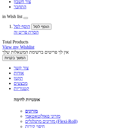
צור חשבון
התחבר
in Wish list
הוסף לסל
הוסף לסל
הסרת פריט זה
Total Products
View my Wishlist
אין לך פריטים ברשימת המשאלות שלך
המשך בקניות
צור קשר
אודות
תקנון
מבצעים
קטגוריות
אומנויות לחימה
מזרונים
מזרוני פאזל|טאטאמי
מזרונים מתגלגלים (Flexi-Roll)
חיפוי קירות