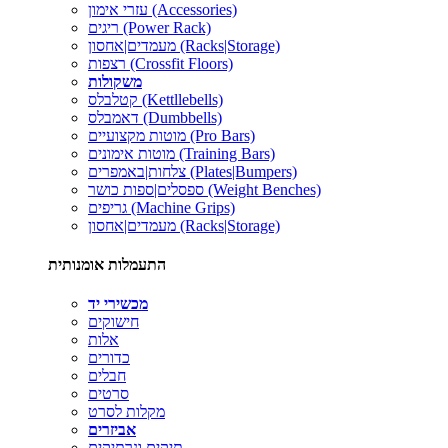
עזרי אימון (Accessories)
ריגים (Power Rack)
מעמדים|אחסון (Racks|Storage)
רצפות (Crossfit Floors)
משקולות
קטלבלס (Kettllebells)
דאמבלס (Dumbbells)
מוטות מקצועיים (Pro Bars)
מוטות אימונים (Training Bars)
צלחות|באמפרים (Plates|Bumpers)
ספסלים|ספות כושר (Weight Benches)
גריפים (Machine Grips)
מעמדים|אחסון (Racks|Storage)
התעמלות אומנותית
מכשירי יד
חישוקים
אלות
כדורים
חבלים
סרטים
מקלות לסרט
אביזרים
תיקים ונרתיקים