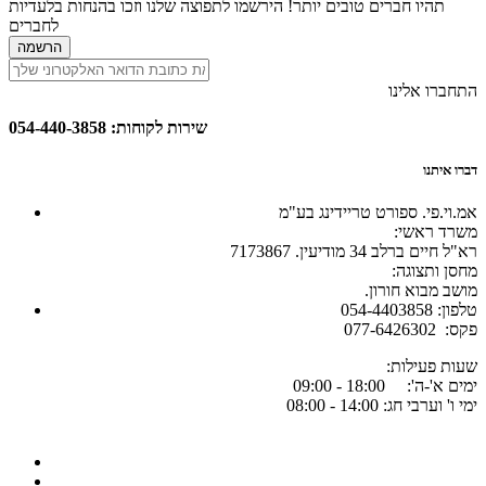
תהיו חברים טובים יותר! הירשמו לתפוצה שלנו וזכו בהנחות בלעדיות
לחברים
הרשמה
התחברו אלינו
שירות לקוחות: 054-440-3858
דברו איתנו
אמ.וי.פי. ספורט טריידינג בע"מ
:משרד ראשי
רא"ל חיים ברלב 34 מודיעין. 7173867
:מחסן ותצוגה
.מושב מבוא חורון
054-4403858 :טלפון
077-6426302 :פקס
:שעות פעילות
ימים א'-ה': 18:00 - 09:00
ימי ו' וערבי חג: 14:00 - 08:00