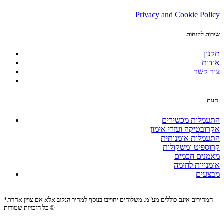
Privacy and Cookie Policy
שירות לקוחות
תקנון
אודות
צור קשר
חנות
התעמלות מכשירים
אקרובטיקה ועזרי אימון
התעמלות אומנותית
קרוספיט ומשקולות
מאמנים חכמים
אומנויות לחימה
מבצעים
*המחירים אינם כוללים מע"מ. משלוחים יחוייבו בנוסף למחיר הנקוב אלא אם צויין אחרת
כל הזכויות שמורות ©
Site by:
Biomedia