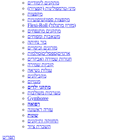
מתקנים לימודיים
מיני-טרמפולינות (קפציות)
מקפצות
מקפצות ספוג|שיפועיות
Flexi-Roll (מזרון מתגלגל)
מתקנים מתנפחים
משאבות ומפוחים
בור נחיתה
מזרונים וכיסויים
ארגזים|ספסלים|סולמות
חגורות שמירה ואביזרים
קוביות שמירה
עגלות נשיאה
מקבילונים
מגנזיום
מתקני ילדים
מערכות משולבות
Gymboree
רפואה
עזרה ראשונה
שונות
תחזוקה ותיקונים
השכרת ציוד
תפריט