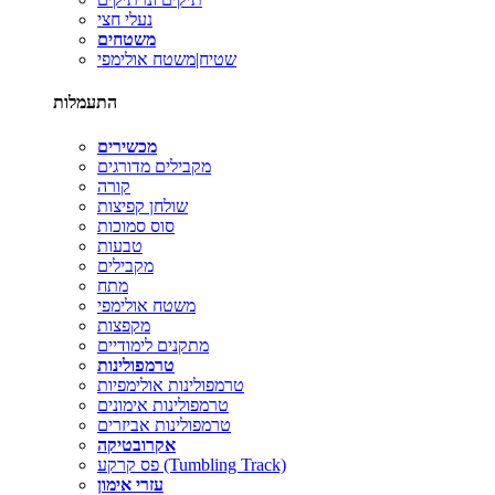
נעלי חצי
משטחים
שטיח|משטח אולימפי
התעמלות
מכשירים
מקבילים מדורגים
קורה
שולחן קפיצות
סוס סמוכות
טבעות
מקבילים
מתח
משטח אולימפי
מקפצות
מתקנים לימודיים
טרמפולינות
טרמפולינות אולימפיות
טרמפולינות אימונים
טרמפולינות אביזרים
אקרובטיקה
פס קרקע (Tumbling Track)
עזרי אימון