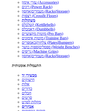
עזרי אימון (Accessories)
ריגים (Power Rack)
מעמדים|אחסון (Racks|Storage)
רצפות (Crossfit Floors)
משקולות
קטלבלס (Kettllebells)
דאמבלס (Dumbbells)
מוטות מקצועיים (Pro Bars)
מוטות אימונים (Training Bars)
צלחות|באמפרים (Plates|Bumpers)
ספסלים|ספות כושר (Weight Benches)
גריפים (Machine Grips)
מעמדים|אחסון (Racks|Storage)
התעמלות אומנותית
מכשירי יד
חישוקים
אלות
כדורים
חבלים
סרטים
מקלות לסרט
אביזרים
תיקים ונרתיקים