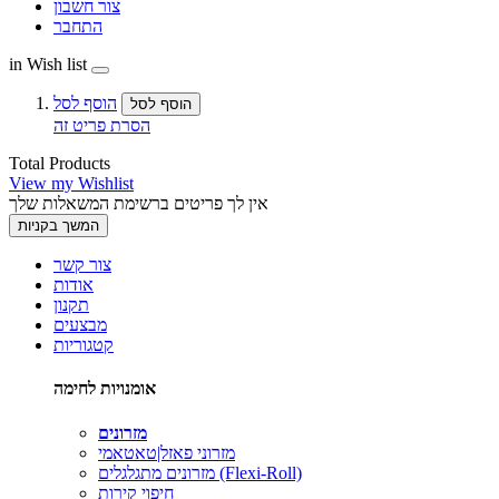
צור חשבון
התחבר
in Wish list
הוסף לסל
הוסף לסל
הסרת פריט זה
Total Products
View my Wishlist
אין לך פריטים ברשימת המשאלות שלך
המשך בקניות
צור קשר
אודות
תקנון
מבצעים
קטגוריות
אומנויות לחימה
מזרונים
מזרוני פאזל|טאטאמי
מזרונים מתגלגלים (Flexi-Roll)
חיפוי קירות