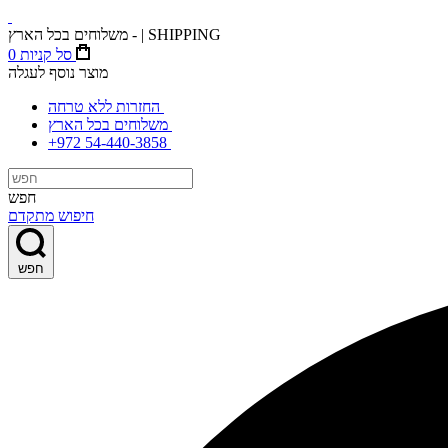
משלוחים בכל הארץ - | SHIPPING
סל קניות
0
מוצר נוסף לעגלה
החזרות ללא טרחה
משלוחים בכל הארץ
+972 54-440-3858
חפש
חיפוש מתקדם
חפש