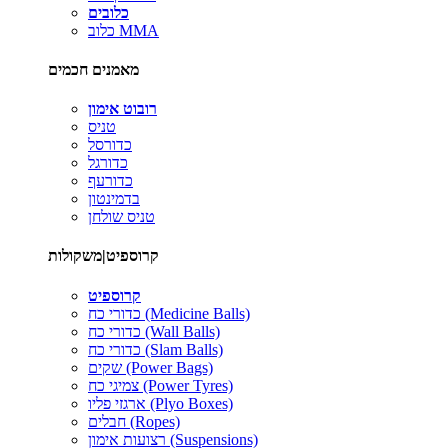
כלובים
כלוב MMA
מאמנים חכמים
רובוט אימון
טניס
כדורסל
כדורגל
כדורעף
בדמינטון
טניס שולחן
קרוספיט|משקולות
קרוספיט
כדורי כח (Medicine Balls)
כדורי כח (Wall Balls)
כדורי כח (Slam Balls)
שקים (Power Bags)
צמיגי כח (Power Tyres)
ארגזי פליו (Plyo Boxes)
חבלים (Ropes)
רצועות אימון (Suspensions)