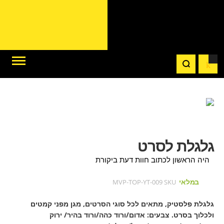
לדלג
לדלג
לסוף
של
להתחלה
של
גלריית
גלגלת לסרט
גלריית
תמונות
תמונות
היה הראשון לכתוב חוות דעת ביקורת
במלאי
MVP-TOP-YT-009
SKU
גלגלת פלסטיק, מתאים לכל סוגי הסרטים, מגן מפני קמטים
ולכלוך בסרט. צבעים: אדום/ורוד כהה/ורוד בהיר/ ירוק