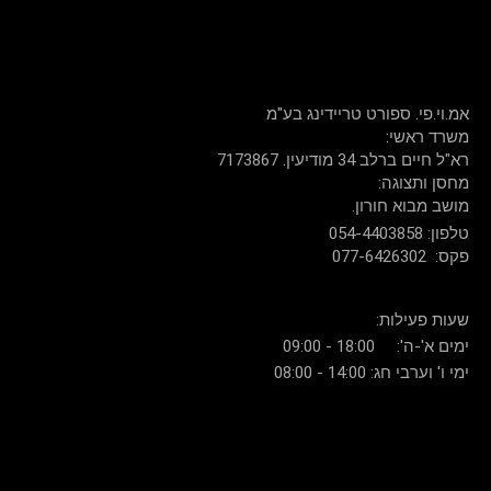
שירות לקוחות: 054-440-3858
דברו איתנו
אמ.וי.פי. ספורט טריידינג בע"מ
:משרד ראשי
רא"ל חיים ברלב 34 מודיעין. 7173867
:מחסן ותצוגה
.מושב מבוא חורון
054-4403858 :טלפון
077-6426302 :פקס
:שעות פעילות
ימים א'-ה': 18:00 - 09:00
ימי ו' וערבי חג: 14:00 - 08:00