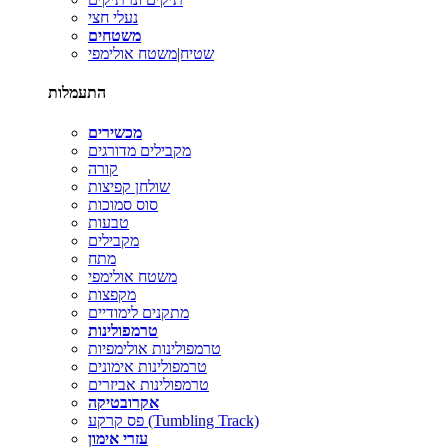
נעלי חצי
משטחים
שטיח|משטח אולימפי
התעמלות
מכשירים
מקבילים מדורגים
קורה
שולחן קפיצות
סוס סמוכות
טבעות
מקבילים
מתח
משטח אולימפי
מקפצות
מתקנים לימודיים
טרמפולינות
טרמפולינות אולימפיות
טרמפולינות אימונים
טרמפולינות אביזרים
אקרובטיקה
פס קרקע (Tumbling Track)
עזרי אימון