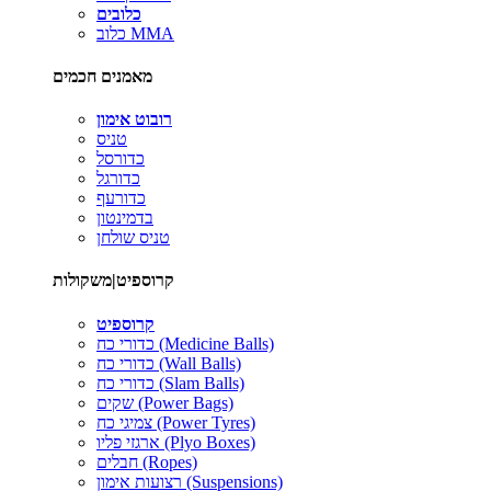
כלובים
כלוב MMA
מאמנים חכמים
רובוט אימון
טניס
כדורסל
כדורגל
כדורעף
בדמינטון
טניס שולחן
קרוספיט|משקולות
קרוספיט
כדורי כח (Medicine Balls)
כדורי כח (Wall Balls)
כדורי כח (Slam Balls)
שקים (Power Bags)
צמיגי כח (Power Tyres)
ארגזי פליו (Plyo Boxes)
חבלים (Ropes)
רצועות אימון (Suspensions)