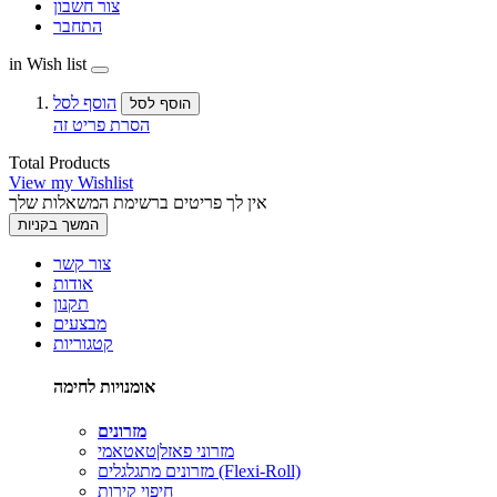
צור חשבון
התחבר
in Wish list
הוסף לסל
הוסף לסל
הסרת פריט זה
Total Products
View my Wishlist
אין לך פריטים ברשימת המשאלות שלך
המשך בקניות
צור קשר
אודות
תקנון
מבצעים
קטגוריות
אומנויות לחימה
מזרונים
מזרוני פאזל|טאטאמי
מזרונים מתגלגלים (Flexi-Roll)
חיפוי קירות