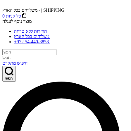
משלוחים בכל הארץ - | SHIPPING
סל קניות
0
מוצר נוסף לעגלה
החזרות ללא טרחה
משלוחים בכל הארץ
+972 54-440-3858
חפש
חיפוש מתקדם
חפש