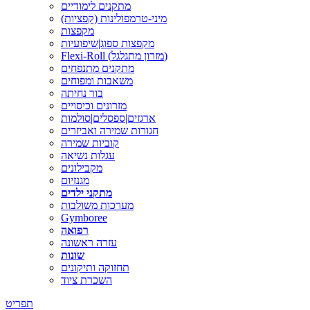
מתקנים לימודיים
מיני-טרמפולינות (קפציות)
מקפצות
מקפצות ספוג|שיפועיות
Flexi-Roll (מזרון מתגלגל)
מתקנים מתנפחים
משאבות ומפוחים
בור נחיתה
מזרונים וכיסויים
ארגזים|ספסלים|סולמות
חגורות שמירה ואביזרים
קוביות שמירה
עגלות נשיאה
מקבילונים
מגנזיום
מתקני ילדים
מערכות משולבות
Gymboree
רפואה
עזרה ראשונה
שונות
תחזוקה ותיקונים
השכרת ציוד
תפריט