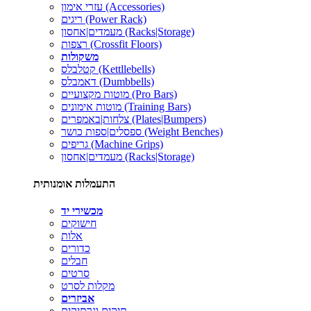
עזרי אימון (Accessories)
ריגים (Power Rack)
מעמדים|אחסון (Racks|Storage)
רצפות (Crossfit Floors)
משקולות
קטלבלס (Kettllebells)
דאמבלס (Dumbbells)
מוטות מקצועיים (Pro Bars)
מוטות אימונים (Training Bars)
צלחות|באמפרים (Plates|Bumpers)
ספסלים|ספות כושר (Weight Benches)
גריפים (Machine Grips)
מעמדים|אחסון (Racks|Storage)
התעמלות אומנותית
מכשירי יד
חישוקים
אלות
כדורים
חבלים
סרטים
מקלות לסרט
אביזרים
תיקים ונרתיקים