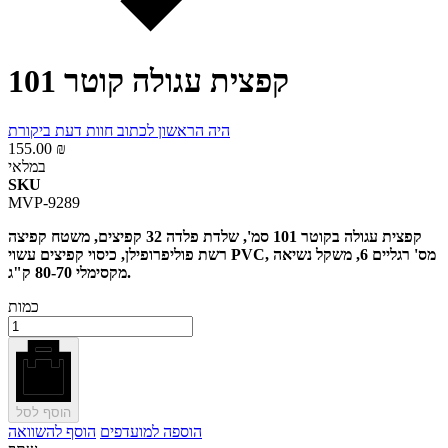
קפצית עגולה קוטר 101
היה הראשון לכתוב חוות דעת ביקורת
155.00 ₪
במלאי
SKU
MVP-9289
קפצית עגולה בקוטר 101 סמ', שלדת פלדה 32 קפיצים, משטח קפיצה
רשת פוליפרופילן, כיסוי קפיצים עשוי PVC, מס' רגליים 6, משקל נשיאה
מקסימלי 80-70 ק"ג.
כמות
הוסף לסל
הוספה למועדפים
הוסף להשוואה