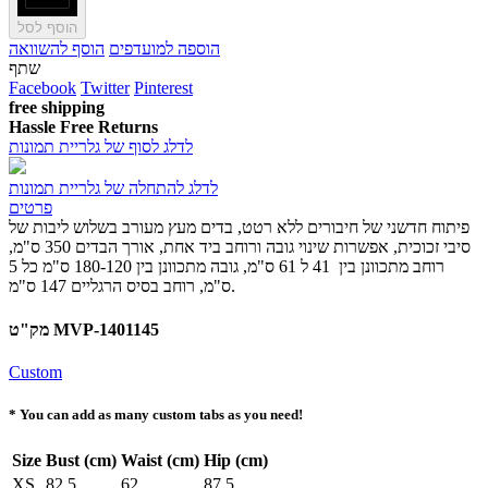
הוסף לסל
הוספה למועדפים
הוסף להשוואה
שתף
Facebook
Twitter
Pinterest
free shipping
Hassle Free Returns
לדלג לסוף של גלריית תמונות
לדלג להתחלה של גלריית תמונות
פרטים
פיתוח חדשני של חיבורים ללא רטט, בדים מעץ מעורב בשלוש ליבות של
סיבי זכוכית, אפשרות שינוי גובה ורוחב ביד אחת, אורך הבדים 350 ס"מ,
רוחב מתכוונן בין 41 ל 61 ס"מ, גובה מתכוונן בין 180-120 ס"מ כל 5
ס"מ, רוחב בסיס הרגליים 147 ס"מ.
מק"ט MVP-1401145
Custom
* You can add as many custom tabs as you need!
Size
Bust (cm)
Waist (cm)
Hip (cm)
XS
82,5
62
87,5