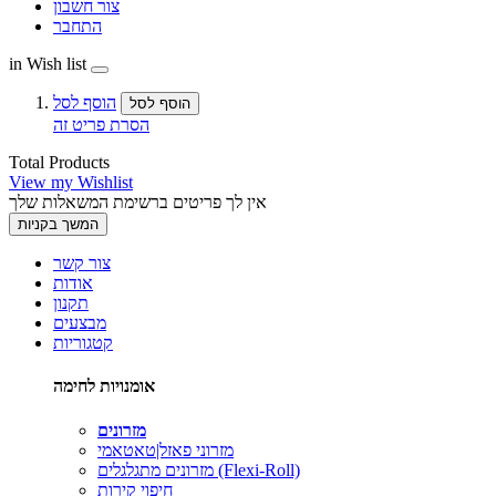
צור חשבון
התחבר
in Wish list
הוסף לסל
הוסף לסל
הסרת פריט זה
Total Products
View my Wishlist
אין לך פריטים ברשימת המשאלות שלך
המשך בקניות
צור קשר
אודות
תקנון
מבצעים
קטגוריות
אומנויות לחימה
מזרונים
מזרוני פאזל|טאטאמי
מזרונים מתגלגלים (Flexi-Roll)
חיפוי קירות