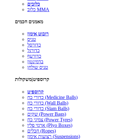
כלובים
כלוב MMA
מאמנים חכמים
רובוט אימון
טניס
כדורסל
כדורגל
כדורעף
בדמינטון
טניס שולחן
קרוספיט|משקולות
קרוספיט
כדורי כח (Medicine Balls)
כדורי כח (Wall Balls)
כדורי כח (Slam Balls)
שקים (Power Bags)
צמיגי כח (Power Tyres)
ארגזי פליו (Plyo Boxes)
חבלים (Ropes)
רצועות אימון (Suspensions)