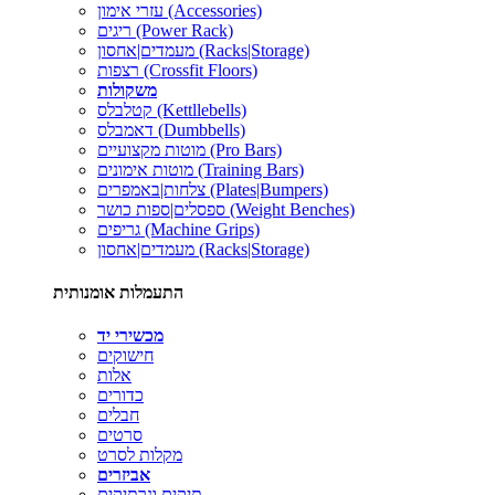
עזרי אימון (Accessories)
ריגים (Power Rack)
מעמדים|אחסון (Racks|Storage)
רצפות (Crossfit Floors)
משקולות
קטלבלס (Kettllebells)
דאמבלס (Dumbbells)
מוטות מקצועיים (Pro Bars)
מוטות אימונים (Training Bars)
צלחות|באמפרים (Plates|Bumpers)
ספסלים|ספות כושר (Weight Benches)
גריפים (Machine Grips)
מעמדים|אחסון (Racks|Storage)
התעמלות אומנותית
מכשירי יד
חישוקים
אלות
כדורים
חבלים
סרטים
מקלות לסרט
אביזרים
תיקים ונרתיקים