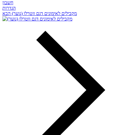
חשבון
הגדרות
מקבילים לאימונים דגם ווטרלו (נוער)
הבא