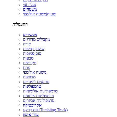
נעלי חצי
משטחים
שטיח|משטח אולימפי
התעמלות
מכשירים
מקבילים מדורגים
קורה
שולחן קפיצות
סוס סמוכות
טבעות
מקבילים
מתח
משטח אולימפי
מקפצות
מתקנים לימודיים
טרמפולינות
טרמפולינות אולימפיות
טרמפולינות אימונים
טרמפולינות אביזרים
אקרובטיקה
פס קרקע (Tumbling Track)
עזרי אימון