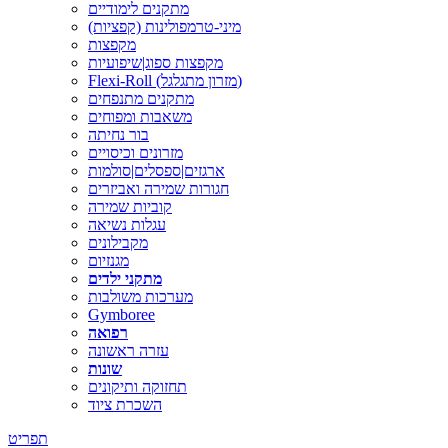
מתקנים לימודיים
מיני-טרמפולינות (קפציות)
מקפצות
מקפצות ספוג|שיפועיות
Flexi-Roll (מזרון מתגלגל)
מתקנים מתנפחים
משאבות ומפוחים
בור נחיתה
מזרונים וכיסויים
ארגזים|ספסלים|סולמות
חגורות שמירה ואביזרים
קוביות שמירה
עגלות נשיאה
מקבילונים
מגנזיום
מתקני ילדים
מערכות משולבות
Gymboree
רפואה
עזרה ראשונה
שונות
תחזוקה ותיקונים
השכרת ציוד
תפריט