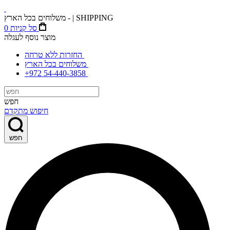
משלוחים בכל הארץ - | SHIPPING
סל קניות
0
מוצר נוסף לעגלה
החזרות ללא טרחה
משלוחים בכל הארץ
+972 54-440-3858
חפש
חיפוש מתקדם
חפש