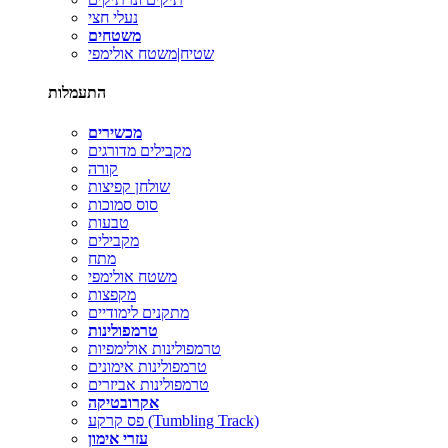
נעלי חצי
משטחים
שטיח|משטח אולימפי
התעמלות
מכשירים
מקבילים מדורגים
קורה
שולחן קפיצות
סוס סמוכות
טבעות
מקבילים
מתח
משטח אולימפי
מקפצות
מתקנים לימודיים
טרמפולינות
טרמפולינות אולימפיות
טרמפולינות אימונים
טרמפולינות אביזרים
אקרובטיקה
פס קרקע (Tumbling Track)
עזרי אימון