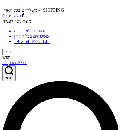
משלוחים בכל הארץ - | SHIPPING
סל קניות
0
מוצר נוסף לעגלה
החזרות ללא טרחה
משלוחים בכל הארץ
+972 54-440-3858
חפש
חיפוש מתקדם
חפש