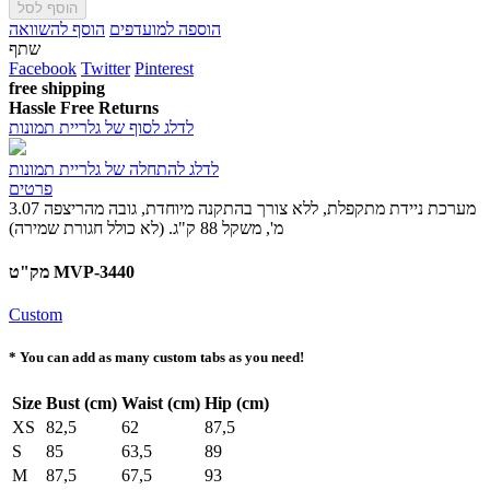
הוסף לסל
הוספה למועדפים
הוסף להשוואה
שתף
Facebook
Twitter
Pinterest
free shipping
Hassle Free Returns
לדלג לסוף של גלריית תמונות
לדלג להתחלה של גלריית תמונות
פרטים
מערכת ניידת מתקפלת, ללא צורך בהתקנה מיוחדת, גובה מהריצפה 3.07
מ', משקל 88 ק"ג. (לא כולל חגורת שמירה)
מק"ט MVP-3440
Custom
* You can add as many custom tabs as you need!
Size
Bust (cm)
Waist (cm)
Hip (cm)
XS
82,5
62
87,5
S
85
63,5
89
M
87,5
67,5
93