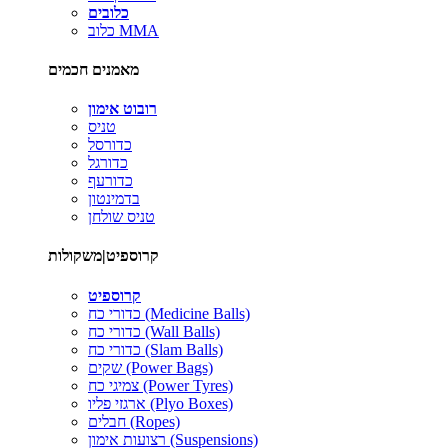
כלובים
כלוב MMA
מאמנים חכמים
רובוט אימון
טניס
כדורסל
כדורגל
כדורעף
בדמינטון
טניס שולחן
קרוספיט|משקולות
קרוספיט
כדורי כח (Medicine Balls)
כדורי כח (Wall Balls)
כדורי כח (Slam Balls)
שקים (Power Bags)
צמיגי כח (Power Tyres)
ארגזי פליו (Plyo Boxes)
חבלים (Ropes)
רצועות אימון (Suspensions)