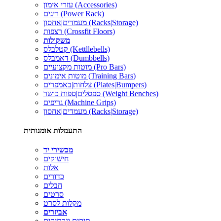
עזרי אימון (Accessories)
ריגים (Power Rack)
מעמדים|אחסון (Racks|Storage)
רצפות (Crossfit Floors)
משקולות
קטלבלס (Kettllebells)
דאמבלס (Dumbbells)
מוטות מקצועיים (Pro Bars)
מוטות אימונים (Training Bars)
צלחות|באמפרים (Plates|Bumpers)
ספסלים|ספות כושר (Weight Benches)
גריפים (Machine Grips)
מעמדים|אחסון (Racks|Storage)
התעמלות אומנותית
מכשירי יד
חישוקים
אלות
כדורים
חבלים
סרטים
מקלות לסרט
אביזרים
תיקים ונרתיקים