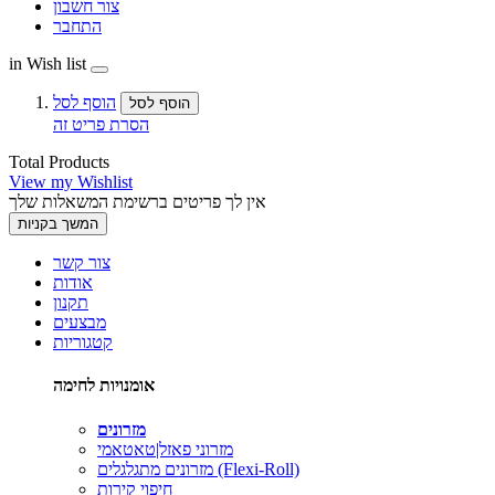
צור חשבון
התחבר
in Wish list
הוסף לסל
הוסף לסל
הסרת פריט זה
Total Products
View my Wishlist
אין לך פריטים ברשימת המשאלות שלך
המשך בקניות
צור קשר
אודות
תקנון
מבצעים
קטגוריות
אומנויות לחימה
מזרונים
מזרוני פאזל|טאטאמי
מזרונים מתגלגלים (Flexi-Roll)
חיפוי קירות