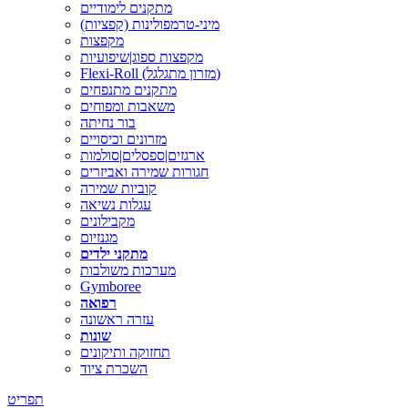
מתקנים לימודיים
מיני-טרמפולינות (קפציות)
מקפצות
מקפצות ספוג|שיפועיות
Flexi-Roll (מזרון מתגלגל)
מתקנים מתנפחים
משאבות ומפוחים
בור נחיתה
מזרונים וכיסויים
ארגזים|ספסלים|סולמות
חגורות שמירה ואביזרים
קוביות שמירה
עגלות נשיאה
מקבילונים
מגנזיום
מתקני ילדים
מערכות משולבות
Gymboree
רפואה
עזרה ראשונה
שונות
תחזוקה ותיקונים
השכרת ציוד
תפריט