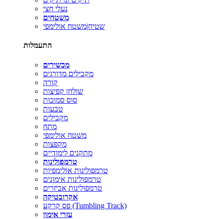
נעלי חצי
משטחים
שטיח|משטח אולימפי
התעמלות
מכשירים
מקבילים מדורגים
קורה
שולחן קפיצות
סוס סמוכות
טבעות
מקבילים
מתח
משטח אולימפי
מקפצות
מתקנים לימודיים
טרמפולינות
טרמפולינות אולימפיות
טרמפולינות אימונים
טרמפולינות אביזרים
אקרובטיקה
פס קרקע (Tumbling Track)
עזרי אימון