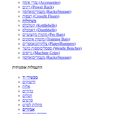
עזרי אימון (Accessories)
ריגים (Power Rack)
מעמדים|אחסון (Racks|Storage)
רצפות (Crossfit Floors)
משקולות
קטלבלס (Kettllebells)
דאמבלס (Dumbbells)
מוטות מקצועיים (Pro Bars)
מוטות אימונים (Training Bars)
צלחות|באמפרים (Plates|Bumpers)
ספסלים|ספות כושר (Weight Benches)
גריפים (Machine Grips)
מעמדים|אחסון (Racks|Storage)
התעמלות אומנותית
מכשירי יד
חישוקים
אלות
כדורים
חבלים
סרטים
מקלות לסרט
אביזרים
תיקים ונרתיקים