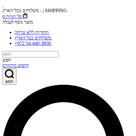
משלוחים בכל הארץ - | SHIPPING
סל קניות
0
מוצר נוסף לעגלה
החזרות ללא טרחה
משלוחים בכל הארץ
+972 54-440-3858
חפש
חיפוש מתקדם
חפש