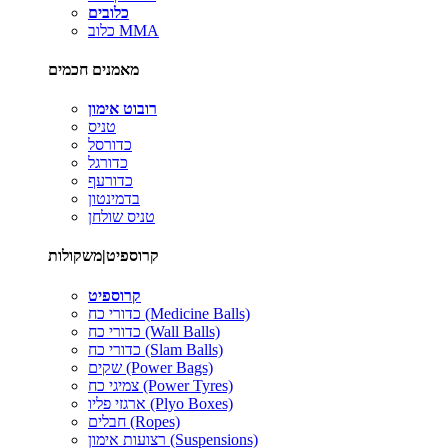
כלובים
כלוב MMA
מאמנים חכמים
רובוט אימון
טניס
כדורסל
כדורגל
כדורעף
בדמינטון
טניס שולחן
קרוספיט|משקולות
קרוספיט
כדורי כח (Medicine Balls)
כדורי כח (Wall Balls)
כדורי כח (Slam Balls)
שקים (Power Bags)
צמיגי כח (Power Tyres)
ארגזי פליו (Plyo Boxes)
חבלים (Ropes)
רצועות אימון (Suspensions)