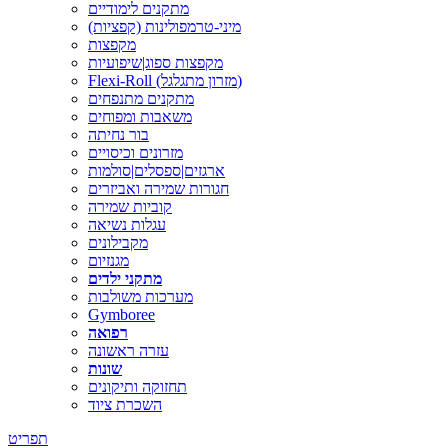
מתקנים לימודיים
מיני-טרמפולינות (קפציות)
מקפצות
מקפצות ספוג|שיפועיות
Flexi-Roll (מזרון מתגלגל)
מתקנים מתנפחים
משאבות ומפוחים
בור נחיתה
מזרונים וכיסויים
ארגזים|ספסלים|סולמות
חגורות שמירה ואביזרים
קוביות שמירה
עגלות נשיאה
מקבילונים
מגנזיום
מתקני ילדים
מערכות משולבות
Gymboree
רפואה
עזרה ראשונה
שונות
תחזוקה ותיקונים
השכרת ציוד
תפריט