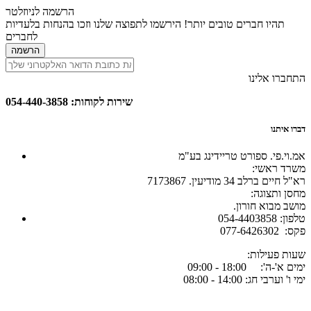
הרשמה לניוזלטר
תהיו חברים טובים יותר! הירשמו לתפוצה שלנו וזכו בהנחות בלעדיות
לחברים
הרשמה
התחברו אלינו
שירות לקוחות: 054-440-3858
דברו איתנו
אמ.וי.פי. ספורט טריידינג בע"מ
:משרד ראשי
רא"ל חיים ברלב 34 מודיעין. 7173867
:מחסן ותצוגה
.מושב מבוא חורון
054-4403858 :טלפון
077-6426302 :פקס
:שעות פעילות
ימים א'-ה': 18:00 - 09:00
ימי ו' וערבי חג: 14:00 - 08:00