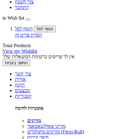
צור חשבון
התחבר
in Wish list
הוסף לסל
הוסף לסל
הסרת פריט זה
Total Products
View my Wishlist
אין לך פריטים ברשימת המשאלות שלך
המשך בקניות
צור קשר
אודות
תקנון
מבצעים
קטגוריות
אומנויות לחימה
מזרונים
מזרוני פאזל|טאטאמי
מזרונים מתגלגלים (Flexi-Roll)
חיפוי קירות