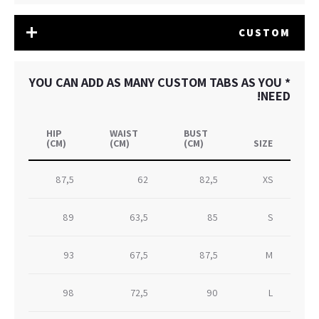
CUSTOM
* YOU CAN ADD AS MANY CUSTOM TABS AS YOU
NEED!
HIP
WAIST
BUST
(CM)
(CM)
(CM)
SIZE
87,5
62
82,5
XS
89
63,5
85
S
93
67,5
87,5
M
98
72,5
90
L