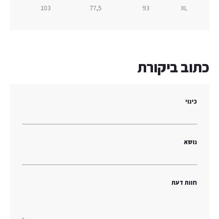
103
77,5
93
XL
כתוב ביקורת
כינוי
נושא
חוות דעת