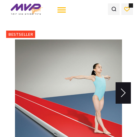
לדלג
BESTSELLER
לסוף
של
גלריית
תמונות