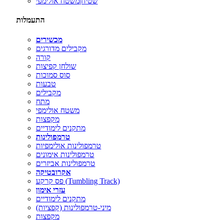
שטיח|משטח אולימפי
התעמלות
מכשירים
מקבילים מדורגים
קורה
שולחן קפיצות
סוס סמוכות
טבעות
מקבילים
מתח
משטח אולימפי
מקפצות
מתקנים לימודיים
טרמפולינות
טרמפולינות אולימפיות
טרמפולינות אימונים
טרמפולינות אביזרים
אקרובטיקה
פס קרקע (Tumbling Track)
עזרי אימון
מתקנים לימודיים
מיני-טרמפולינות (קפציות)
מקפצות