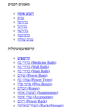
מאמנים חכמים
רובוט אימון
טניס
כדורסל
כדורגל
כדורעף
בדמינטון
טניס שולחן
קרוספיט|משקולות
קרוספיט
כדורי כח (Medicine Balls)
כדורי כח (Wall Balls)
כדורי כח (Slam Balls)
שקים (Power Bags)
צמיגי כח (Power Tyres)
ארגזי פליו (Plyo Boxes)
חבלים (Ropes)
רצועות אימון (Suspensions)
עזרי אימון (Accessories)
ריגים (Power Rack)
מעמדים|אחסון (Racks|Storage)