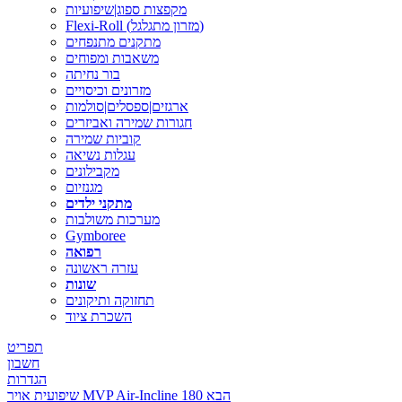
מקפצות ספוג|שיפועיות
Flexi-Roll (מזרון מתגלגל)
מתקנים מתנפחים
משאבות ומפוחים
בור נחיתה
מזרונים וכיסויים
ארגזים|ספסלים|סולמות
חגורות שמירה ואביזרים
קוביות שמירה
עגלות נשיאה
מקבילונים
מגנזיום
מתקני ילדים
מערכות משולבות
Gymboree
רפואה
עזרה ראשונה
שונות
תחזוקה ותיקונים
השכרת ציוד
תפריט
חשבון
הגדרות
הבא
שיפועית אויר MVP Air-Incline 180