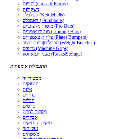
רצפות (Crossfit Floors)
משקולות
קטלבלס (Kettllebells)
דאמבלס (Dumbbells)
מוטות מקצועיים (Pro Bars)
מוטות אימונים (Training Bars)
צלחות|באמפרים (Plates|Bumpers)
ספסלים|ספות כושר (Weight Benches)
גריפים (Machine Grips)
מעמדים|אחסון (Racks|Storage)
התעמלות אומנותית
מכשירי יד
חישוקים
אלות
כדורים
חבלים
סרטים
מקלות לסרט
אביזרים
תיקים ונרתיקים
נעלי חצי
משטחים