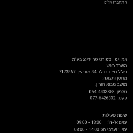
התחברו אלינו
שירות לקוחות: 054-440-3858
דברו איתנו
אמ.וי.פי. ספורט טריידינג בע"מ
:משרד ראשי
רא"ל חיים ברלב 34 מודיעין. 7173867
:מחסן ותצוגה
.מושב מבוא חורון
054-4403858 :טלפון
077-6426302 :פקס
:שעות פעילות
ימים א'-ה': 18:00 - 09:00
ימי ו' וערבי חג: 14:00 - 08:00