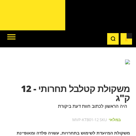
לדלג
לדלג
לסוף
של
להתחלה
של
גלריית
משקולת קטלבל תחרותי - 12
גלריית
תמונות
תמונות
ק"ג
היה הראשון לכתוב חוות דעת ביקורת
במלאי
MVP-KTB01-12
SKU
משקולת המיועדת לשימוש בתחרויות, עשויה פלדה ומאופיינת