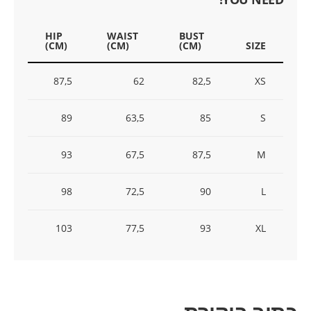
HIP
WAIST
BUST
(CM)
(CM)
(CM)
SIZE
87,5
62
82,5
XS
89
63,5
85
S
93
67,5
87,5
M
98
72,5
90
L
103
77,5
93
XL