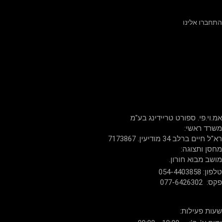
התחברו אלינו
שירות לקוחות: 054-440-3858
דברו איתנו
אמ.וי.פי. ספורט טריידינג בע"מ
:משרד ראשי
רא"ל חיים ברלב 34 מודיעין. 7173867
:מחסן ותצוגה
.מושב מבוא חורון
054-4403858 :טלפון
077-6426302 :פקס
:שעות פעילות