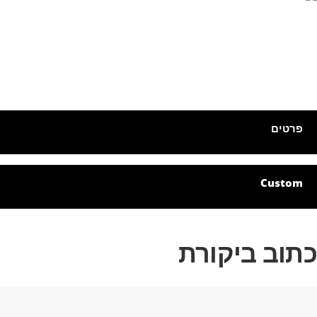
סוף
ל
לריית
מונות
דלג
התחלה
ל
לריית
פרטים
מונות
Custom
כתוב ביקורת