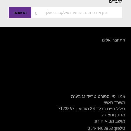
לחברים
הרשמה
התחברו אלינו
שירות לקוחות: 054-440-3858
דברו איתנו
אמ.וי.פי. ספורט טריידינג בע"מ
:משרד ראשי
רא"ל חיים ברלב 34 מודיעין. 7173867
:מחסן ותצוגה
.מושב מבוא חורון
054-4403858 :טלפון