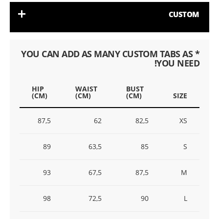
CUSTOM
* YOU CAN ADD AS MANY CUSTOM TABS AS
YOU NEED!
HIP
WAIST
BUST
(CM)
(CM)
(CM)
SIZE
87,5
62
82,5
XS
89
63,5
85
S
93
67,5
87,5
M
98
72,5
90
L