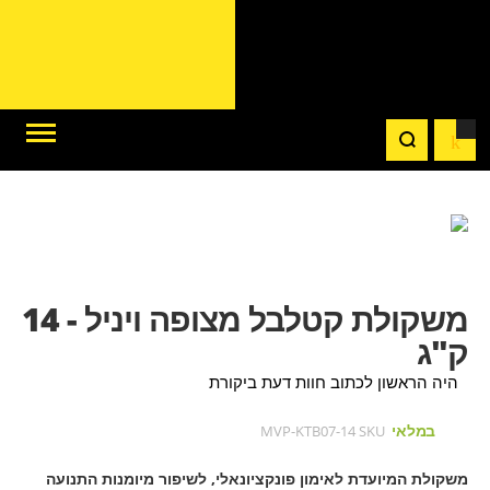
לדלג
לדלג
לסוף
של
להתחלה
של
גלריית
משקולת קטלבל מצופה ויניל - 14
גלריית
תמונות
תמונות
ק"ג
היה הראשון לכתוב חוות דעת ביקורת
במלאי
MVP-KTB07-14
SKU
משקולת המיועדת לאימון פונקציונאלי, לשיפור מיומנות התנועה