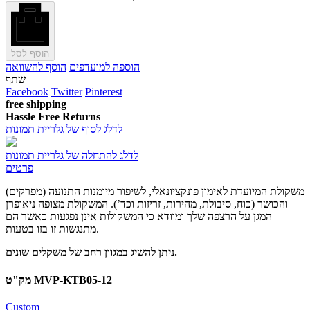
הוסף לסל
הוספה למועדפים
הוסף להשוואה
שתף
Facebook
Twitter
Pinterest
free shipping
Hassle Free Returns
לדלג לסוף של גלריית תמונות
לדלג להתחלה של גלריית תמונות
פרטים
משקולת המיועדת לאימון פונקציונאלי, לשיפור מיומנות התנועה (מפרקים)
והכושר (כוח, סיבולת, מהירות, זריזות וכד’). המשקולת מצופה ניאופרן
המגן על הרצפה שלך ומוודא כי המשקולות אינן נפגעות כאשר הם
מתנגשות זו בזו בטעות.
ניתן להשיג במגוון רחב של משקלים שונים.
מק"ט MVP-KTB05-12
Custom