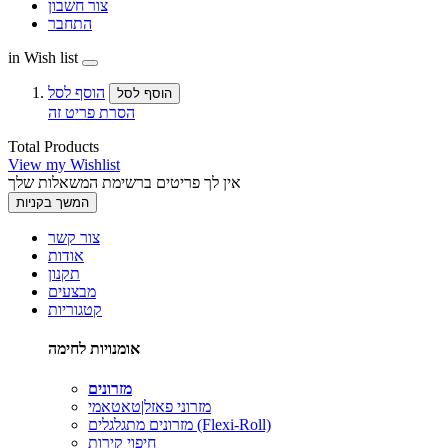
צור חשבון
התחבר
in Wish list
הוסף לסל
הוסף לסל
הסרת פריט זה
Total Products
View my Wishlist
אין לך פריטים ברשימת המשאלות שלך
המשך בקניות
צור קשר
אודות
תקנון
מבצעים
קטגוריות
אומנויות לחימה
מזרונים
מזרוני פאזל|טאטאמי
מזרונים מתגלגלים (Flexi-Roll)
חיפוי קירות