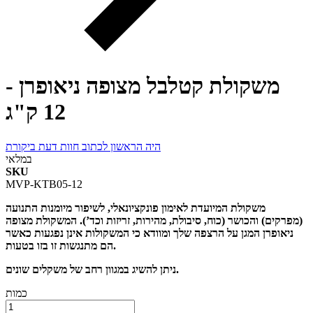
משקולת קטלבל מצופה ניאופרן -
12 ק"ג
היה הראשון לכתוב חוות דעת ביקורת
במלאי
SKU
MVP-KTB05-12
משקולת המיועדת לאימון פונקציונאלי, לשיפור מיומנות התנועה
(מפרקים) והכושר (כוח, סיבולת, מהירות, זריזות וכד’). המשקולת מצופה
ניאופרן המגן על הרצפה שלך ומוודא כי המשקולות אינן נפגעות כאשר
הם מתנגשות זו בזו בטעות.
ניתן להשיג במגוון רחב של משקלים שונים.
כמות