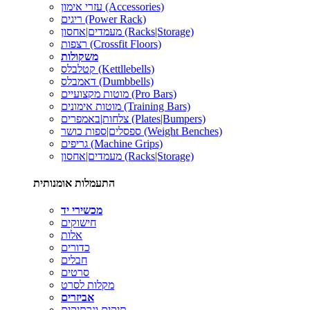
עזרי אימון (Accessories)
ריגים (Power Rack)
מעמדים|אחסון (Racks|Storage)
רצפות (Crossfit Floors)
משקולות
קטלבלס (Kettllebells)
דאמבלס (Dumbbells)
מוטות מקצועיים (Pro Bars)
מוטות אימונים (Training Bars)
צלחות|באמפרים (Plates|Bumpers)
ספסלים|ספות כושר (Weight Benches)
גריפים (Machine Grips)
מעמדים|אחסון (Racks|Storage)
התעמלות אומנותית
מכשירי יד
חישוקים
אלות
כדורים
חבלים
סרטים
מקלות לסרט
אביזרים
תיקים ונרתיקים