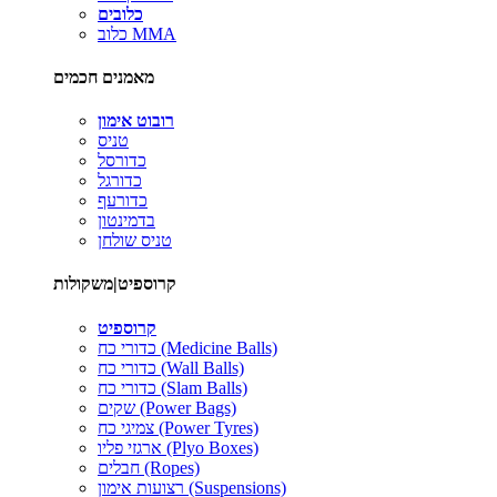
כלובים
כלוב MMA
מאמנים חכמים
רובוט אימון
טניס
כדורסל
כדורגל
כדורעף
בדמינטון
טניס שולחן
קרוספיט|משקולות
קרוספיט
כדורי כח (Medicine Balls)
כדורי כח (Wall Balls)
כדורי כח (Slam Balls)
שקים (Power Bags)
צמיגי כח (Power Tyres)
ארגזי פליו (Plyo Boxes)
חבלים (Ropes)
רצועות אימון (Suspensions)