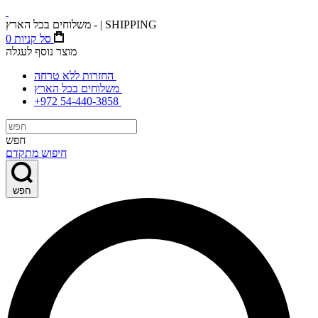
משלוחים בכל הארץ - | SHIPPING
סל קניות
0
מוצר נוסף לעגלה
החזרות ללא טרחה
משלוחים בכל הארץ
+972 54-440-3858
חפש
חיפוש מתקדם
חפש