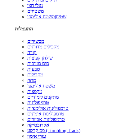
נעלי חצי
משטחים
שטיח|משטח אולימפי
התעמלות
מכשירים
מקבילים מדורגים
קורה
שולחן קפיצות
סוס סמוכות
טבעות
מקבילים
מתח
משטח אולימפי
מקפצות
מתקנים לימודיים
טרמפולינות
טרמפולינות אולימפיות
טרמפולינות אימונים
טרמפולינות אביזרים
אקרובטיקה
פס קרקע (Tumbling Track)
עזרי אימון