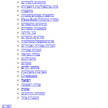
מתקנים לימודיים
מיני-טרמפולינות (קפציות)
מקפצות
מקפצות ספוג|שיפועיות
Flexi-Roll (מזרון מתגלגל)
מתקנים מתנפחים
משאבות ומפוחים
בור נחיתה
מזרונים וכיסויים
ארגזים|ספסלים|סולמות
חגורות שמירה ואביזרים
קוביות שמירה
עגלות נשיאה
מקבילונים
מגנזיום
מתקני ילדים
מערכות משולבות
Gymboree
רפואה
עזרה ראשונה
שונות
תחזוקה ותיקונים
השכרת ציוד
תפריט