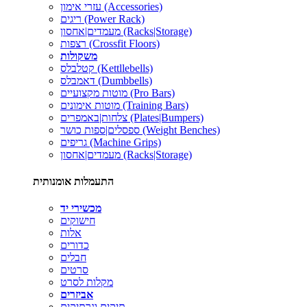
עזרי אימון (Accessories)
ריגים (Power Rack)
מעמדים|אחסון (Racks|Storage)
רצפות (Crossfit Floors)
משקולות
קטלבלס (Kettllebells)
דאמבלס (Dumbbells)
מוטות מקצועיים (Pro Bars)
מוטות אימונים (Training Bars)
צלחות|באמפרים (Plates|Bumpers)
ספסלים|ספות כושר (Weight Benches)
גריפים (Machine Grips)
מעמדים|אחסון (Racks|Storage)
התעמלות אומנותית
מכשירי יד
חישוקים
אלות
כדורים
חבלים
סרטים
מקלות לסרט
אביזרים
תיקים ונרתיקים