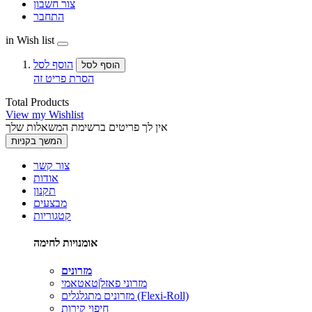
צור חשבון
התחבר
in Wish list
הוסף לסל
הוסף לסל
הסרת פריט זה
Total Products
View my Wishlist
אין לך פריטים ברשימת המשאלות שלך
המשך בקניות
צור קשר
אודות
תקנון
מבצעים
קטגוריות
אומנויות לחימה
מזרונים
מזרוני פאזל|טאטאמי
מזרונים מתגלגלים (Flexi-Roll)
חיפוי קירות