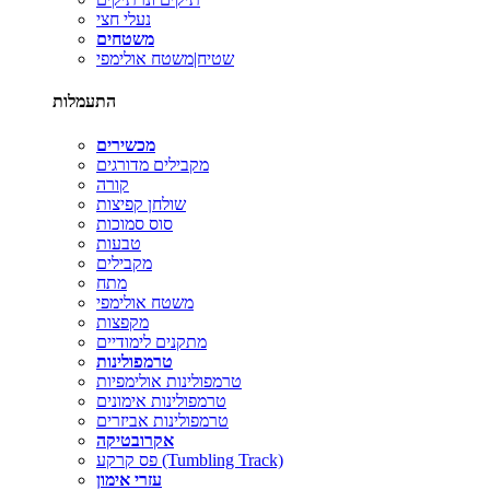
נעלי חצי
משטחים
שטיח|משטח אולימפי
התעמלות
מכשירים
מקבילים מדורגים
קורה
שולחן קפיצות
סוס סמוכות
טבעות
מקבילים
מתח
משטח אולימפי
מקפצות
מתקנים לימודיים
טרמפולינות
טרמפולינות אולימפיות
טרמפולינות אימונים
טרמפולינות אביזרים
אקרובטיקה
פס קרקע (Tumbling Track)
עזרי אימון