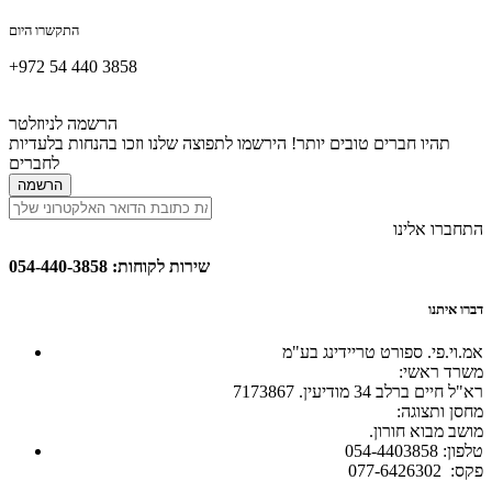
התקשרו היום
+972 54 440 3858
הרשמה לניוזלטר
תהיו חברים טובים יותר! הירשמו לתפוצה שלנו וזכו בהנחות בלעדיות
לחברים
הרשמה
התחברו אלינו
שירות לקוחות: 054-440-3858
דברו איתנו
אמ.וי.פי. ספורט טריידינג בע"מ
:משרד ראשי
רא"ל חיים ברלב 34 מודיעין. 7173867
:מחסן ותצוגה
.מושב מבוא חורון
054-4403858 :טלפון
077-6426302 :פקס