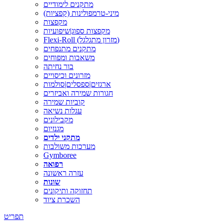
מתקנים לימודיים
מיני-טרמפולינות (קפציות)
מקפצות
מקפצות ספוג|שיפועיות
Flexi-Roll (מזרון מתגלגל)
מתקנים מתנפחים
משאבות ומפוחים
בור נחיתה
מזרונים וכיסויים
ארגזים|ספסלים|סולמות
חגורות שמירה ואביזרים
קוביות שמירה
עגלות נשיאה
מקבילונים
מגנזיום
מתקני ילדים
מערכות משולבות
Gymboree
רפואה
עזרה ראשונה
שונות
תחזוקה ותיקונים
השכרת ציוד
תפריט