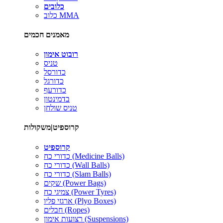
כלובים
כלוב MMA
מאמנים חכמים
רובוט אימון
טניס
כדורסל
כדורגל
כדורעף
בדמינטון
טניס שולחן
קרוספיט|משקולות
קרוספיט
כדורי כח (Medicine Balls)
כדורי כח (Wall Balls)
כדורי כח (Slam Balls)
שקים (Power Bags)
צמיגי כח (Power Tyres)
ארגזי פליו (Plyo Boxes)
חבלים (Ropes)
רצועות אימון (Suspensions)