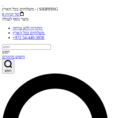
משלוחים בכל הארץ - | SHIPPING
סל קניות
0
מוצר נוסף לעגלה
החזרות ללא טרחה
משלוחים בכל הארץ
+972 54-440-3858
חפש
חיפוש מתקדם
חפש