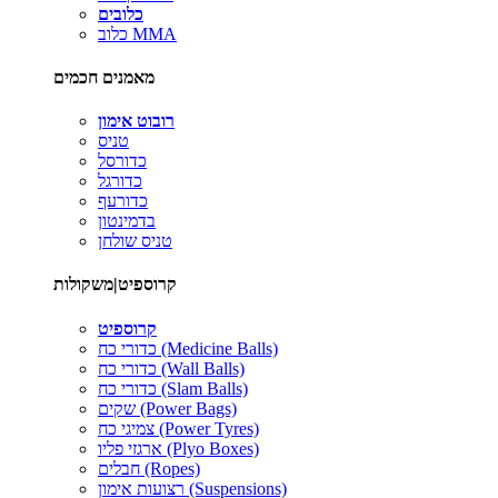
כלובים
כלוב MMA
מאמנים חכמים
רובוט אימון
טניס
כדורסל
כדורגל
כדורעף
בדמינטון
טניס שולחן
קרוספיט|משקולות
קרוספיט
כדורי כח (Medicine Balls)
כדורי כח (Wall Balls)
כדורי כח (Slam Balls)
שקים (Power Bags)
צמיגי כח (Power Tyres)
ארגזי פליו (Plyo Boxes)
חבלים (Ropes)
רצועות אימון (Suspensions)