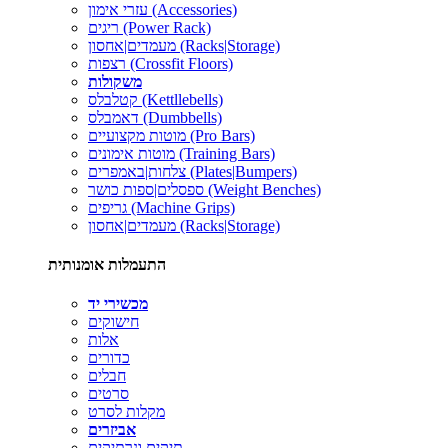
עזרי אימון (Accessories)
ריגים (Power Rack)
מעמדים|אחסון (Racks|Storage)
רצפות (Crossfit Floors)
משקולות
קטלבלס (Kettllebells)
דאמבלס (Dumbbells)
מוטות מקצועיים (Pro Bars)
מוטות אימונים (Training Bars)
צלחות|באמפרים (Plates|Bumpers)
ספסלים|ספות כושר (Weight Benches)
גריפים (Machine Grips)
מעמדים|אחסון (Racks|Storage)
התעמלות אומנותית
מכשירי יד
חישוקים
אלות
כדורים
חבלים
סרטים
מקלות לסרט
אביזרים
תיקים ונרתיקים