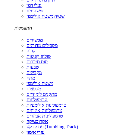
נעלי חצי
משטחים
שטיח|משטח אולימפי
התעמלות
מכשירים
מקבילים מדורגים
קורה
שולחן קפיצות
סוס סמוכות
טבעות
מקבילים
מתח
משטח אולימפי
מקפצות
מתקנים לימודיים
טרמפולינות
טרמפולינות אולימפיות
טרמפולינות אימונים
טרמפולינות אביזרים
אקרובטיקה
פס קרקע (Tumbling Track)
עזרי אימון