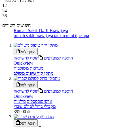
הצגה
12
לכל עמוד
12
24
36
חיפושים קשורים
Rumah Sakit Tk.III Brawijaya
rumah sakit brawijaya taman mini tipe apa
הוסף לסל
הוספה למועדפים
הוסף להשוואה
Quickview
מערכות משולבות
מתקן קיר טיפוס משולב
הוסף לסל
הוספה למועדפים
הוסף להשוואה
Quickview
ארגזים|ספסלים|סולמות
מקבילי ברזל לסולם שבדי
395.00 ₪
הוסף לסל