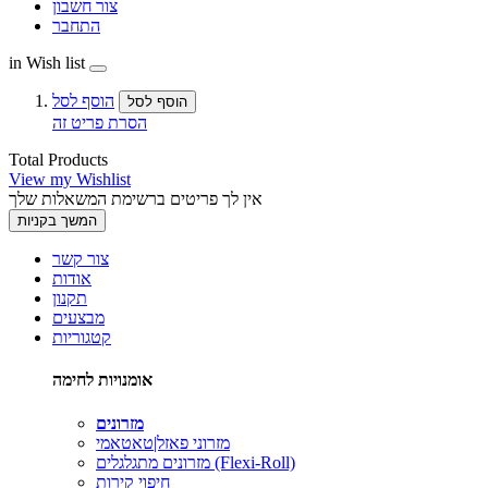
צור חשבון
התחבר
in Wish list
הוסף לסל
הוסף לסל
הסרת פריט זה
Total Products
View my Wishlist
אין לך פריטים ברשימת המשאלות שלך
המשך בקניות
צור קשר
אודות
תקנון
מבצעים
קטגוריות
אומנויות לחימה
מזרונים
מזרוני פאזל|טאטאמי
מזרונים מתגלגלים (Flexi-Roll)
חיפוי קירות