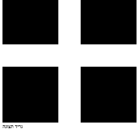
גריד תצוגה