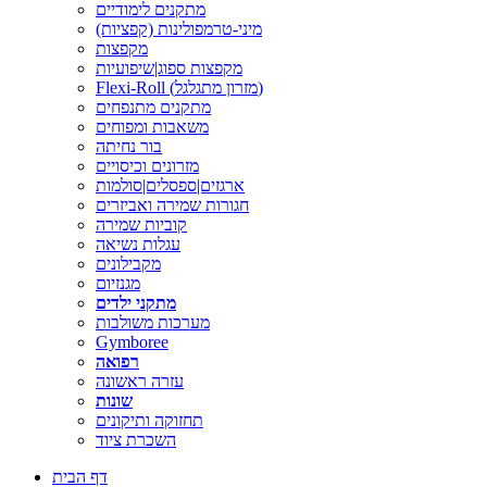
מתקנים לימודיים
מיני-טרמפולינות (קפציות)
מקפצות
מקפצות ספוג|שיפועיות
Flexi-Roll (מזרון מתגלגל)
מתקנים מתנפחים
משאבות ומפוחים
בור נחיתה
מזרונים וכיסויים
ארגזים|ספסלים|סולמות
חגורות שמירה ואביזרים
קוביות שמירה
עגלות נשיאה
מקבילונים
מגנזיום
מתקני ילדים
מערכות משולבות
Gymboree
רפואה
עזרה ראשונה
שונות
תחזוקה ותיקונים
השכרת ציוד
דף הבית