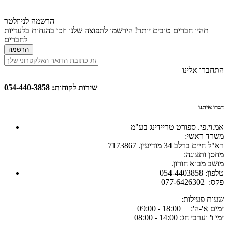
הרשמה לניוזלטר
תהיו חברים טובים יותר! הירשמו לתפוצה שלנו וזכו בהנחות בלעדיות
לחברים
הרשמה
התחברו אלינו
שירות לקוחות: 054-440-3858
דברו איתנו
אמ.וי.פי. ספורט טריידינג בע"מ
:משרד ראשי
רא"ל חיים ברלב 34 מודיעין. 7173867
:מחסן ותצוגה
.מושב מבוא חורון
054-4403858 :טלפון
077-6426302 :פקס
:שעות פעילות
ימים א'-ה': 18:00 - 09:00
ימי ו' וערבי חג: 14:00 - 08:00