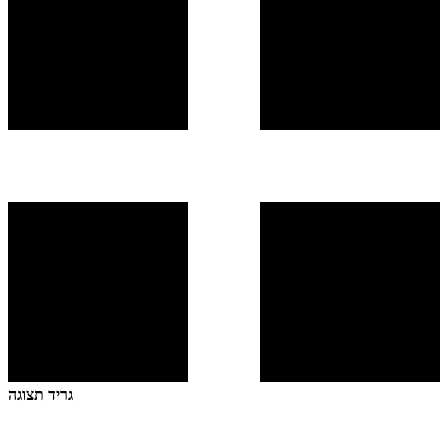
גריד תצוגה