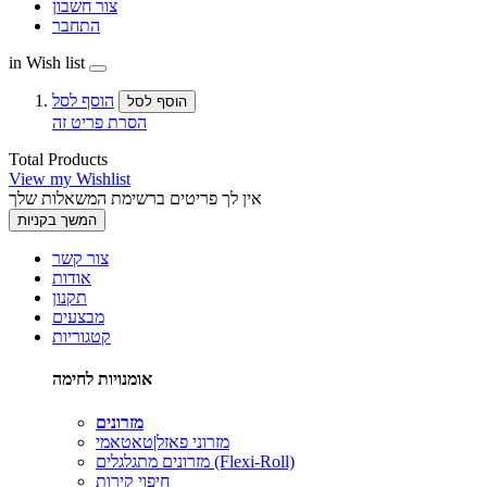
צור חשבון
התחבר
in Wish list
הוסף לסל
הוסף לסל
הסרת פריט זה
Total Products
View my Wishlist
אין לך פריטים ברשימת המשאלות שלך
המשך בקניות
צור קשר
אודות
תקנון
מבצעים
קטגוריות
אומנויות לחימה
מזרונים
מזרוני פאזל|טאטאמי
מזרונים מתגלגלים (Flexi-Roll)
חיפוי קירות