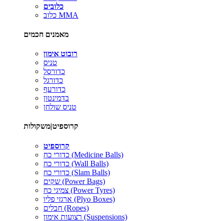
כלובים
כלוב MMA
מאמנים חכמים
רובוט אימון
טניס
כדורסל
כדורגל
כדורעף
בדמינטון
טניס שולחן
קרוספיט|משקולות
קרוספיט
כדורי כח (Medicine Balls)
כדורי כח (Wall Balls)
כדורי כח (Slam Balls)
שקים (Power Bags)
צמיגי כח (Power Tyres)
ארגזי פליו (Plyo Boxes)
חבלים (Ropes)
רצועות אימון (Suspensions)