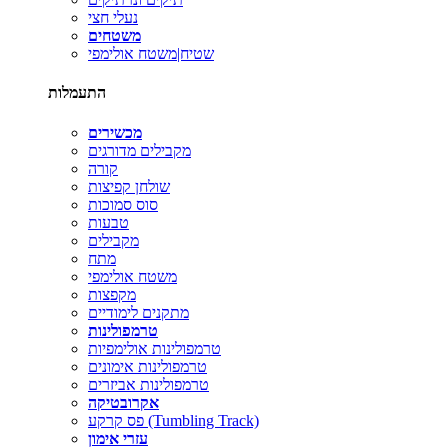
נעלי חצי
משטחים
שטיח|משטח אולימפי
התעמלות
מכשירים
מקבילים מדורגים
קורה
שולחן קפיצות
סוס סמוכות
טבעות
מקבילים
מתח
משטח אולימפי
מקפצות
מתקנים לימודיים
טרמפולינות
טרמפולינות אולימפיות
טרמפולינות אימונים
טרמפולינות אביזרים
אקרובטיקה
פס קרקע (Tumbling Track)
עזרי אימון