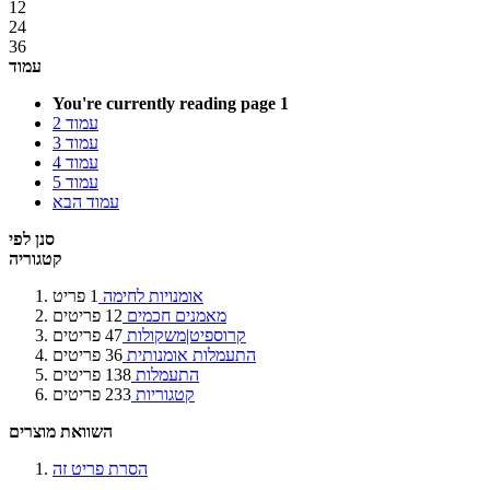
12
24
36
עמוד
You're currently reading page
1
עמוד
2
עמוד
3
עמוד
4
עמוד
5
עמוד
הבא
סנן לפי
קטגוריה
אומנויות לחימה
1
פריט
מאמנים חכמים
12
פריטים
קרוספיט|משקולות
47
פריטים
התעמלות אומנותית
36
פריטים
התעמלות
138
פריטים
קטגוריות
233
פריטים
השוואת מוצרים
הסרת פריט זה