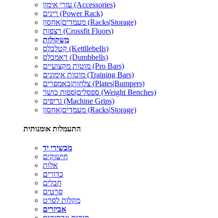
עזרי אימון (Accessories)
ריגים (Power Rack)
מעמדים|אחסון (Racks|Storage)
רצפות (Crossfit Floors)
משקולות
קטלבלס (Kettllebells)
דאמבלס (Dumbbells)
מוטות מקצועיים (Pro Bars)
מוטות אימונים (Training Bars)
צלחות|באמפרים (Plates|Bumpers)
ספסלים|ספות כושר (Weight Benches)
גריפים (Machine Grips)
מעמדים|אחסון (Racks|Storage)
התעמלות אומנותית
מכשירי יד
חישוקים
אלות
כדורים
חבלים
סרטים
מקלות לסרט
אביזרים
תיקים ונרתיקים