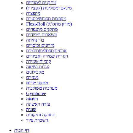
מתקנים לימודיים
מיני-טרמפולינות (קפציות)
מקפצות
מקפצות ספוג|שיפועיות
Flexi-Roll (מזרון מתגלגל)
מתקנים מתנפחים
משאבות ומפוחים
בור נחיתה
מזרונים וכיסויים
ארגזים|ספסלים|סולמות
חגורות שמירה ואביזרים
קוביות שמירה
עגלות נשיאה
מקבילונים
מגנזיום
מתקני ילדים
מערכות משולבות
Gymboree
רפואה
עזרה ראשונה
שונות
תחזוקה ותיקונים
השכרת ציוד
דף הבית