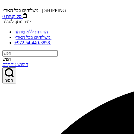
משלוחים בכל הארץ - | SHIPPING
סל קניות
0
מוצר נוסף לעגלה
החזרות ללא טרחה
משלוחים בכל הארץ
+972 54-440-3858
חפש
חיפוש מתקדם
חפש