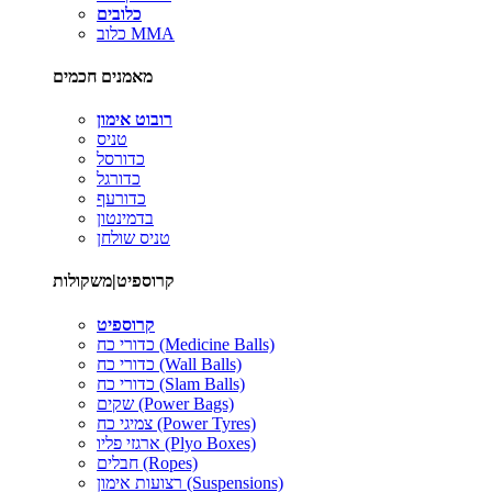
כלובים
כלוב MMA
מאמנים חכמים
רובוט אימון
טניס
כדורסל
כדורגל
כדורעף
בדמינטון
טניס שולחן
קרוספיט|משקולות
קרוספיט
כדורי כח (Medicine Balls)
כדורי כח (Wall Balls)
כדורי כח (Slam Balls)
שקים (Power Bags)
צמיגי כח (Power Tyres)
ארגזי פליו (Plyo Boxes)
חבלים (Ropes)
רצועות אימון (Suspensions)