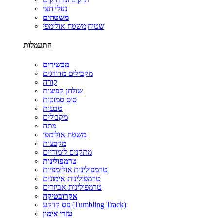
נעלי חצי
משטחים
שטיח|משטח אולימפי
התעמלות
מכשירים
מקבילים מדורגים
קורה
שולחן קפיצות
סוס סמוכות
טבעות
מקבילים
מתח
משטח אולימפי
מקפצות
מתקנים לימודיים
טרמפולינות
טרמפולינות אולימפיות
טרמפולינות אימונים
טרמפולינות אביזרים
אקרובטיקה
פס קרקע (Tumbling Track)
עזרי אימון