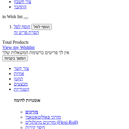
צור חשבון
התחבר
in Wish list
הוסף לסל
הוסף לסל
הסרת פריט זה
Total Products
View my Wishlist
אין לך פריטים ברשימת המשאלות שלך
המשך בקניות
צור קשר
אודות
תקנון
מבצעים
קטגוריות
אומנויות לחימה
מזרונים
מזרוני פאזל|טאטאמי
מזרונים מתגלגלים (Flexi-Roll)
חיפוי קירות