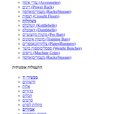
עזרי אימון (Accessories)
ריגים (Power Rack)
מעמדים|אחסון (Racks|Storage)
רצפות (Crossfit Floors)
משקולות
קטלבלס (Kettllebells)
דאמבלס (Dumbbells)
מוטות מקצועיים (Pro Bars)
מוטות אימונים (Training Bars)
צלחות|באמפרים (Plates|Bumpers)
ספסלים|ספות כושר (Weight Benches)
גריפים (Machine Grips)
מעמדים|אחסון (Racks|Storage)
התעמלות אומנותית
מכשירי יד
חישוקים
אלות
כדורים
חבלים
סרטים
מקלות לסרט
אביזרים
תיקים ונרתיקים