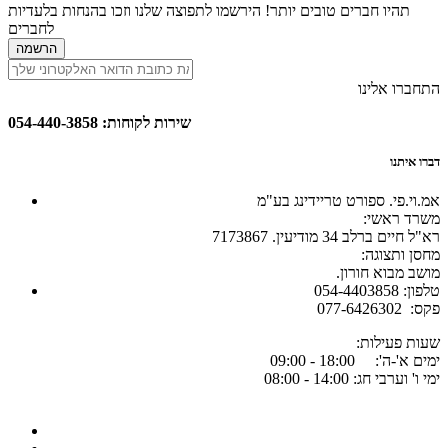
תהיו חברים טובים יותר! הירשמו לתפוצה שלנו וזכו בהנחות בלעדיות
לחברים
הרשמה
התחברו אלינו
שירות לקוחות: 054-440-3858
דברו איתנו
אמ.וי.פי. ספורט טריידינג בע"מ
:משרד ראשי
רא"ל חיים ברלב 34 מודיעין. 7173867
:מחסן ותצוגה
.מושב מבוא חורון
054-4403858 :טלפון
077-6426302 :פקס
:שעות פעילות
ימים א'-ה': 18:00 - 09:00
ימי ו' וערבי חג: 14:00 - 08:00