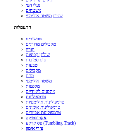
נעלי חצי
משטחים
שטיח|משטח אולימפי
התעמלות
מכשירים
מקבילים מדורגים
קורה
שולחן קפיצות
סוס סמוכות
טבעות
מקבילים
מתח
משטח אולימפי
מקפצות
מתקנים לימודיים
טרמפולינות
טרמפולינות אולימפיות
טרמפולינות אימונים
טרמפולינות אביזרים
אקרובטיקה
פס קרקע (Tumbling Track)
עזרי אימון