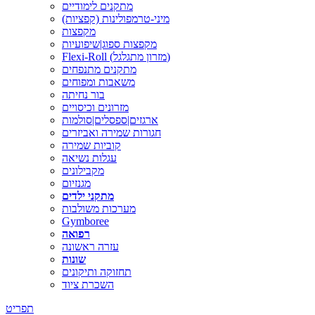
מתקנים לימודיים
מיני-טרמפולינות (קפציות)
מקפצות
מקפצות ספוג|שיפועיות
Flexi-Roll (מזרון מתגלגל)
מתקנים מתנפחים
משאבות ומפוחים
בור נחיתה
מזרונים וכיסויים
ארגזים|ספסלים|סולמות
חגורות שמירה ואביזרים
קוביות שמירה
עגלות נשיאה
מקבילונים
מגנזיום
מתקני ילדים
מערכות משולבות
Gymboree
רפואה
עזרה ראשונה
שונות
תחזוקה ותיקונים
השכרת ציוד
תפריט