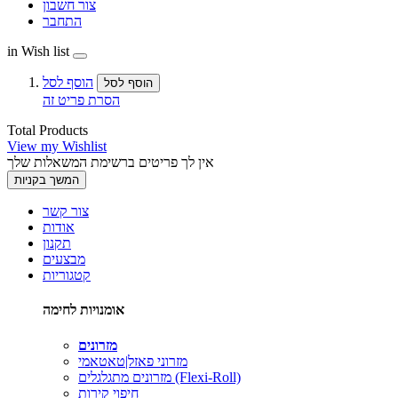
צור חשבון
התחבר
in Wish list
הוסף לסל
הוסף לסל
הסרת פריט זה
Total Products
View my Wishlist
אין לך פריטים ברשימת המשאלות שלך
המשך בקניות
צור קשר
אודות
תקנון
מבצעים
קטגוריות
אומנויות לחימה
מזרונים
מזרוני פאזל|טאטאמי
מזרונים מתגלגלים (Flexi-Roll)
חיפוי קירות