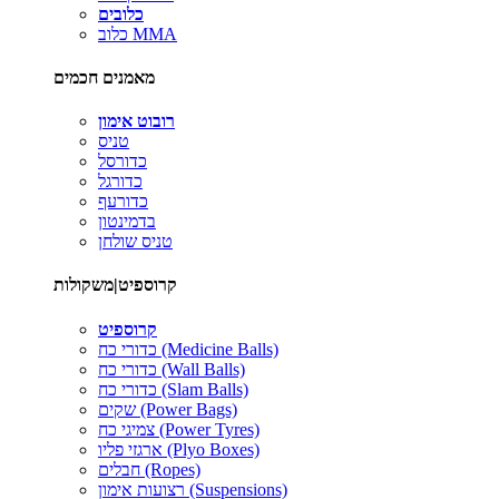
כלובים
כלוב MMA
מאמנים חכמים
רובוט אימון
טניס
כדורסל
כדורגל
כדורעף
בדמינטון
טניס שולחן
קרוספיט|משקולות
קרוספיט
כדורי כח (Medicine Balls)
כדורי כח (Wall Balls)
כדורי כח (Slam Balls)
שקים (Power Bags)
צמיגי כח (Power Tyres)
ארגזי פליו (Plyo Boxes)
חבלים (Ropes)
רצועות אימון (Suspensions)