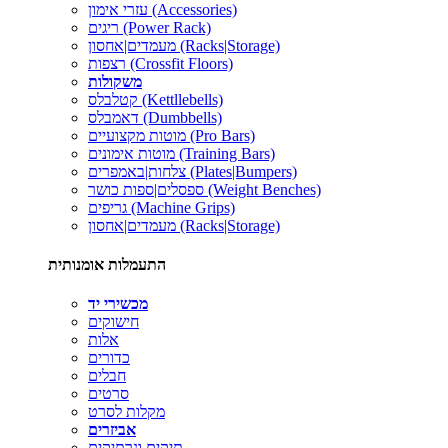
עזרי אימון (Accessories)
ריגים (Power Rack)
מעמדים|אחסון (Racks|Storage)
רצפות (Crossfit Floors)
משקולות
קטלבלס (Kettllebells)
דאמבלס (Dumbbells)
מוטות מקצועיים (Pro Bars)
מוטות אימונים (Training Bars)
צלחות|באמפרים (Plates|Bumpers)
ספסלים|ספות כושר (Weight Benches)
גריפים (Machine Grips)
מעמדים|אחסון (Racks|Storage)
התעמלות אומנותית
מכשירי יד
חישוקים
אלות
כדורים
חבלים
סרטים
מקלות לסרט
אביזרים
תיקים ונרתיקים