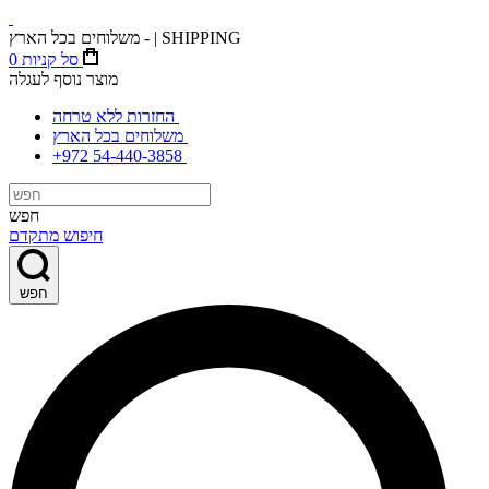
משלוחים בכל הארץ - | SHIPPING
סל קניות
0
מוצר נוסף לעגלה
החזרות ללא טרחה
משלוחים בכל הארץ
+972 54-440-3858
חפש
חיפוש מתקדם
חפש