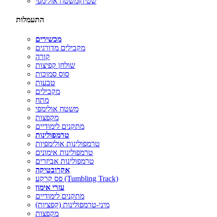
שטיח|משטח אולימפי
התעמלות
מכשירים
מקבילים מדורגים
קורה
שולחן קפיצות
סוס סמוכות
טבעות
מקבילים
מתח
משטח אולימפי
מקפצות
מתקנים לימודיים
טרמפולינות
טרמפולינות אולימפיות
טרמפולינות אימונים
טרמפולינות אביזרים
אקרובטיקה
פס קרקע (Tumbling Track)
עזרי אימון
מתקנים לימודיים
מיני-טרמפולינות (קפציות)
מקפצות