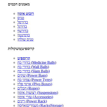
מאמנים חכמים
רובוט אימון
טניס
כדורסל
כדורגל
כדורעף
בדמינטון
טניס שולחן
קרוספיט|משקולות
קרוספיט
כדורי כח (Medicine Balls)
כדורי כח (Wall Balls)
כדורי כח (Slam Balls)
שקים (Power Bags)
צמיגי כח (Power Tyres)
ארגזי פליו (Plyo Boxes)
חבלים (Ropes)
רצועות אימון (Suspensions)
עזרי אימון (Accessories)
ריגים (Power Rack)
מעמדים|אחסון (Racks|Storage)