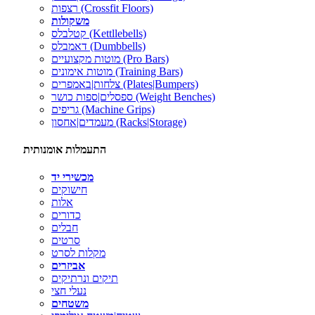
רצפות (Crossfit Floors)
משקולות
קטלבלס (Kettllebells)
דאמבלס (Dumbbells)
מוטות מקצועיים (Pro Bars)
מוטות אימונים (Training Bars)
צלחות|באמפרים (Plates|Bumpers)
ספסלים|ספות כושר (Weight Benches)
גריפים (Machine Grips)
מעמדים|אחסון (Racks|Storage)
התעמלות אומנותית
מכשירי יד
חישוקים
אלות
כדורים
חבלים
סרטים
מקלות לסרט
אביזרים
תיקים ונרתיקים
נעלי חצי
משטחים