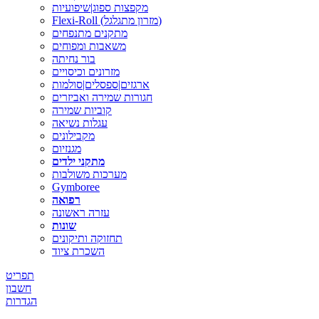
מקפצות ספוג|שיפועיות
Flexi-Roll (מזרון מתגלגל)
מתקנים מתנפחים
משאבות ומפוחים
בור נחיתה
מזרונים וכיסויים
ארגזים|ספסלים|סולמות
חגורות שמירה ואביזרים
קוביות שמירה
עגלות נשיאה
מקבילונים
מגנזיום
מתקני ילדים
מערכות משולבות
Gymboree
רפואה
עזרה ראשונה
שונות
תחזוקה ותיקונים
השכרת ציוד
תפריט
חשבון
הגדרות