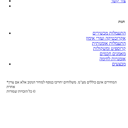
צור קשר
חנות
התעמלות מכשירים
אקרובטיקה ועזרי אימון
התעמלות אומנותית
קרוספיט ומשקולות
מאמנים חכמים
אומנויות לחימה
מבצעים
*המחירים אינם כוללים מע"מ. משלוחים יחוייבו בנוסף למחיר הנקוב אלא אם צויין
אחרת
כל הזכויות שמורות ©
Site by:
Biomedia