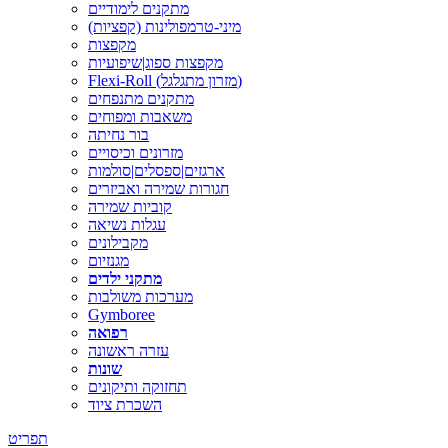
מתקנים לימודיים
מיני-טרמפולינות (קפציות)
מקפצות
מקפצות ספוג|שיפועיות
Flexi-Roll (מזרון מתגלגל)
מתקנים מתנפחים
משאבות ומפוחים
בור נחיתה
מזרונים וכיסויים
ארגזים|ספסלים|סולמות
חגורות שמירה ואביזרים
קוביות שמירה
עגלות נשיאה
מקבילונים
מגנזיום
מתקני ילדים
מערכות משולבות
Gymboree
רפואה
עזרה ראשונה
שונות
תחזוקה ותיקונים
השכרת ציוד
תפריט