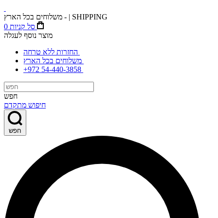
משלוחים בכל הארץ - | SHIPPING
סל קניות
0
מוצר נוסף לעגלה
החזרות ללא טרחה
משלוחים בכל הארץ
+972 54-440-3858
חפש
חיפוש מתקדם
חפש