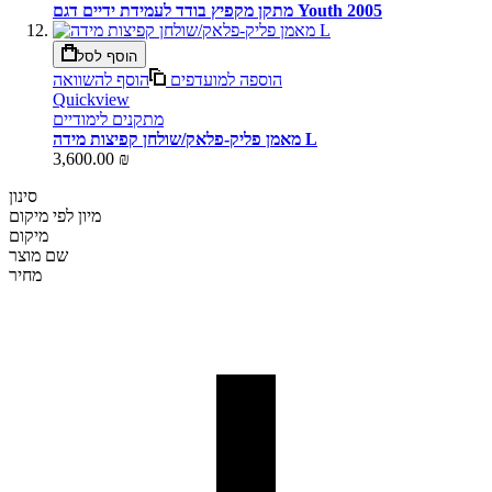
מתקן מקפיץ בודד לעמידת ידיים דגם Youth 2005
הוסף לסל
הוספה למועדפים
הוסף להשוואה
Quickview
מתקנים לימודיים
מאמן פליק-פלאק/שולחן קפיצות מידה L
3,600.00 ₪
סינון
מיון לפי
מיקום
מיקום
שם מוצר
מחיר