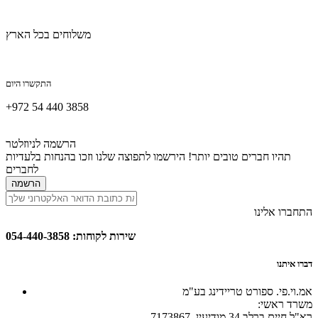
משלוחים בכל הארץ
התקשרו היום
+972 54 440 3858
הרשמה לניוזלטר
תהיו חברים טובים יותר! הירשמו לתפוצה שלנו וזכו בהנחות בלעדיות
לחברים
הרשמה
התחברו אלינו
שירות לקוחות: 054-440-3858
דברו איתנו
אמ.וי.פי. ספורט טריידינג בע"מ
:משרד ראשי
רא"ל חיים ברלב 34 מודיעין. 7173867