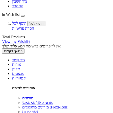
צור חשבון
התחבר
in Wish list
הוסף לסל
הוסף לסל
הסרת פריט זה
Total Products
View my Wishlist
אין לך פריטים ברשימת המשאלות שלך
המשך בקניות
צור קשר
אודות
תקנון
מבצעים
קטגוריות
אומנויות לחימה
מזרונים
מזרוני פאזל|טאטאמי
מזרונים מתגלגלים (Flexi-Roll)
חיפוי קירות