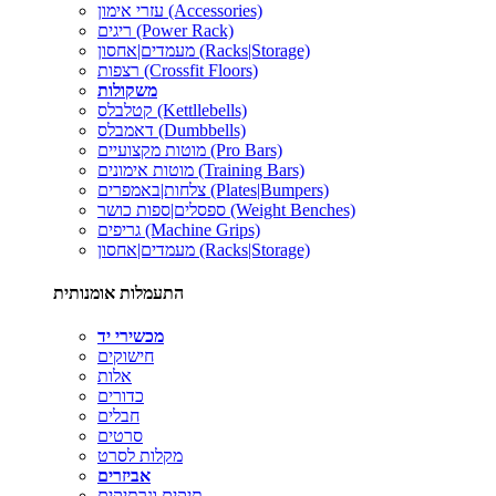
עזרי אימון (Accessories)
ריגים (Power Rack)
מעמדים|אחסון (Racks|Storage)
רצפות (Crossfit Floors)
משקולות
קטלבלס (Kettllebells)
דאמבלס (Dumbbells)
מוטות מקצועיים (Pro Bars)
מוטות אימונים (Training Bars)
צלחות|באמפרים (Plates|Bumpers)
ספסלים|ספות כושר (Weight Benches)
גריפים (Machine Grips)
מעמדים|אחסון (Racks|Storage)
התעמלות אומנותית
מכשירי יד
חישוקים
אלות
כדורים
חבלים
סרטים
מקלות לסרט
אביזרים
תיקים ונרתיקים