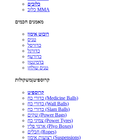
כלובים
כלוב MMA
מאמנים חכמים
רובוט אימון
טניס
כדורסל
כדורגל
כדורעף
בדמינטון
טניס שולחן
קרוספיט|משקולות
קרוספיט
כדורי כח (Medicine Balls)
כדורי כח (Wall Balls)
כדורי כח (Slam Balls)
שקים (Power Bags)
צמיגי כח (Power Tyres)
ארגזי פליו (Plyo Boxes)
חבלים (Ropes)
רצועות אימון (Suspensions)