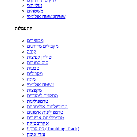
נעלי חצי
משטחים
שטיח|משטח אולימפי
התעמלות
מכשירים
מקבילים מדורגים
קורה
שולחן קפיצות
סוס סמוכות
טבעות
מקבילים
מתח
משטח אולימפי
מקפצות
מתקנים לימודיים
טרמפולינות
טרמפולינות אולימפיות
טרמפולינות אימונים
טרמפולינות אביזרים
אקרובטיקה
פס קרקע (Tumbling Track)
עזרי אימון