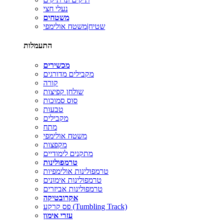
נעלי חצי
משטחים
שטיח|משטח אולימפי
התעמלות
מכשירים
מקבילים מדורגים
קורה
שולחן קפיצות
סוס סמוכות
טבעות
מקבילים
מתח
משטח אולימפי
מקפצות
מתקנים לימודיים
טרמפולינות
טרמפולינות אולימפיות
טרמפולינות אימונים
טרמפולינות אביזרים
אקרובטיקה
פס קרקע (Tumbling Track)
עזרי אימון