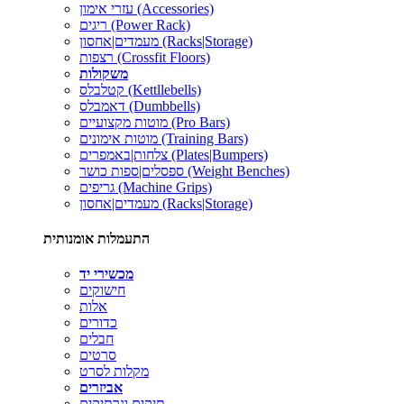
עזרי אימון (Accessories)
ריגים (Power Rack)
מעמדים|אחסון (Racks|Storage)
רצפות (Crossfit Floors)
משקולות
קטלבלס (Kettllebells)
דאמבלס (Dumbbells)
מוטות מקצועיים (Pro Bars)
מוטות אימונים (Training Bars)
צלחות|באמפרים (Plates|Bumpers)
ספסלים|ספות כושר (Weight Benches)
גריפים (Machine Grips)
מעמדים|אחסון (Racks|Storage)
התעמלות אומנותית
מכשירי יד
חישוקים
אלות
כדורים
חבלים
סרטים
מקלות לסרט
אביזרים
תיקים ונרתיקים