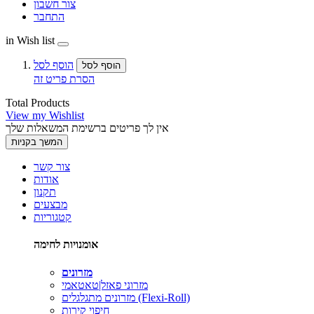
צור חשבון
התחבר
in Wish list
הוסף לסל
הוסף לסל
הסרת פריט זה
Total Products
View my Wishlist
אין לך פריטים ברשימת המשאלות שלך
המשך בקניות
צור קשר
אודות
תקנון
מבצעים
קטגוריות
אומנויות לחימה
מזרונים
מזרוני פאזל|טאטאמי
מזרונים מתגלגלים (Flexi-Roll)
חיפוי קירות