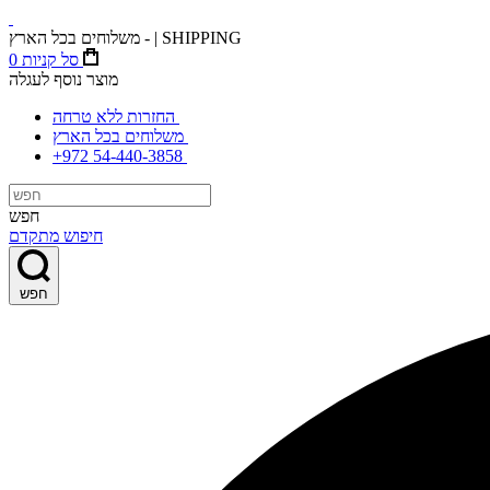
משלוחים בכל הארץ - | SHIPPING
סל קניות
0
מוצר נוסף לעגלה
החזרות ללא טרחה
משלוחים בכל הארץ
+972 54-440-3858
חפש
חיפוש מתקדם
חפש