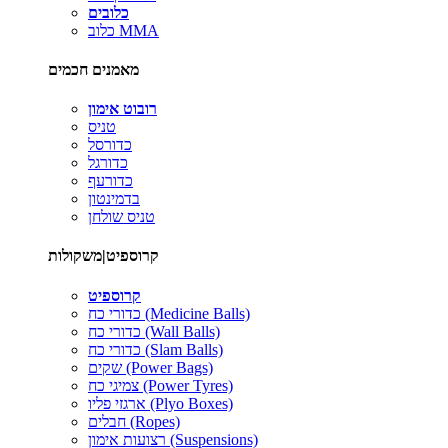
כלובים
כלוב MMA
מאמנים חכמים
רובוט אימון
טניס
כדורסל
כדורגל
כדורעף
בדמינטון
טניס שולחן
קרוספיט|משקולות
קרוספיט
כדורי כח (Medicine Balls)
כדורי כח (Wall Balls)
כדורי כח (Slam Balls)
שקים (Power Bags)
צמיגי כח (Power Tyres)
ארגזי פליו (Plyo Boxes)
חבלים (Ropes)
רצועות אימון (Suspensions)