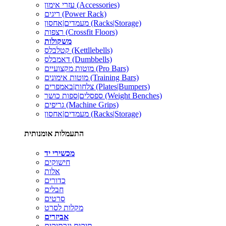
עזרי אימון (Accessories)
ריגים (Power Rack)
מעמדים|אחסון (Racks|Storage)
רצפות (Crossfit Floors)
משקולות
קטלבלס (Kettllebells)
דאמבלס (Dumbbells)
מוטות מקצועיים (Pro Bars)
מוטות אימונים (Training Bars)
צלחות|באמפרים (Plates|Bumpers)
ספסלים|ספות כושר (Weight Benches)
גריפים (Machine Grips)
מעמדים|אחסון (Racks|Storage)
התעמלות אומנותית
מכשירי יד
חישוקים
אלות
כדורים
חבלים
סרטים
מקלות לסרט
אביזרים
תיקים ונרתיקים