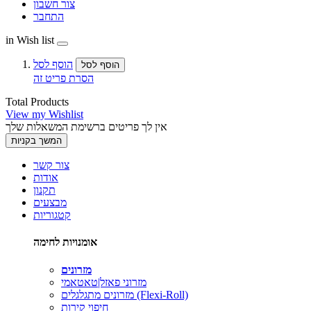
צור חשבון
התחבר
in Wish list
הוסף לסל
הוסף לסל
הסרת פריט זה
Total Products
View my Wishlist
אין לך פריטים ברשימת המשאלות שלך
המשך בקניות
צור קשר
אודות
תקנון
מבצעים
קטגוריות
אומנויות לחימה
מזרונים
מזרוני פאזל|טאטאמי
מזרונים מתגלגלים (Flexi-Roll)
חיפוי קירות