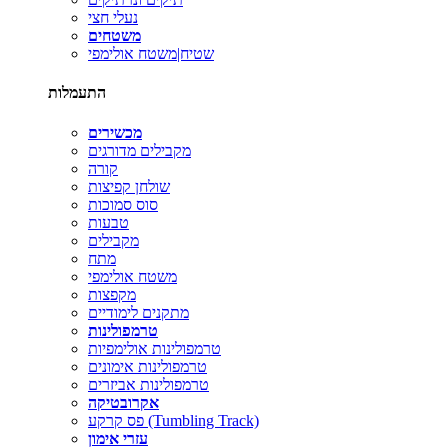
נעלי חצי
משטחים
שטיח|משטח אולימפי
התעמלות
מכשירים
מקבילים מדורגים
קורה
שולחן קפיצות
סוס סמוכות
טבעות
מקבילים
מתח
משטח אולימפי
מקפצות
מתקנים לימודיים
טרמפולינות
טרמפולינות אולימפיות
טרמפולינות אימונים
טרמפולינות אביזרים
אקרובטיקה
פס קרקע (Tumbling Track)
עזרי אימון