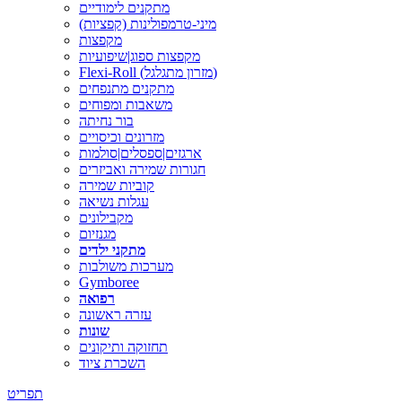
מתקנים לימודיים
מיני-טרמפולינות (קפציות)
מקפצות
מקפצות ספוג|שיפועיות
Flexi-Roll (מזרון מתגלגל)
מתקנים מתנפחים
משאבות ומפוחים
בור נחיתה
מזרונים וכיסויים
ארגזים|ספסלים|סולמות
חגורות שמירה ואביזרים
קוביות שמירה
עגלות נשיאה
מקבילונים
מגנזיום
מתקני ילדים
מערכות משולבות
Gymboree
רפואה
עזרה ראשונה
שונות
תחזוקה ותיקונים
השכרת ציוד
תפריט