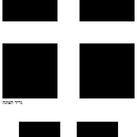
גריד תצוגה