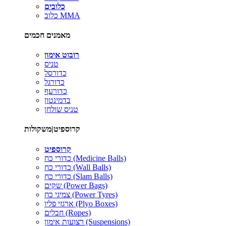
כלובים
כלוב MMA
מאמנים חכמים
רובוט אימון
טניס
כדורסל
כדורגל
כדורעף
בדמינטון
טניס שולחן
קרוספיט|משקולות
קרוספיט
כדורי כח (Medicine Balls)
כדורי כח (Wall Balls)
כדורי כח (Slam Balls)
שקים (Power Bags)
צמיגי כח (Power Tyres)
ארגזי פליו (Plyo Boxes)
חבלים (Ropes)
רצועות אימון (Suspensions)