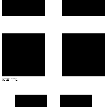
גריד תצוגה