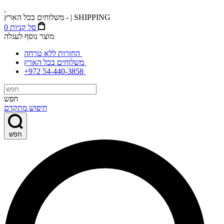
משלוחים בכל הארץ - | SHIPPING
סל קניות
0
מוצר נוסף לעגלה
החזרות ללא טרחה
משלוחים בכל הארץ
+972 54-440-3858
חפש
חיפוש מתקדם
חפש