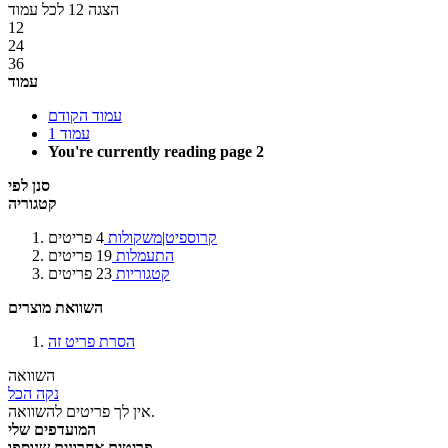
הצגה
12
לכל עמוד
12
24
36
עמוד
עמוד
הקודם
עמוד
1
You're currently reading page
2
סנן לפי
קטגוריה
קרוספיט|משקולות
4
פריטים
התעמלות
19
פריטים
קטגוריות
23
פריטים
השוואת מוצרים
הסרת פריט זה
השוואה
נקה הכל
אין לך פריטים להשוואה.
המועדפים שלי
פריטים אחרונים שנוספו