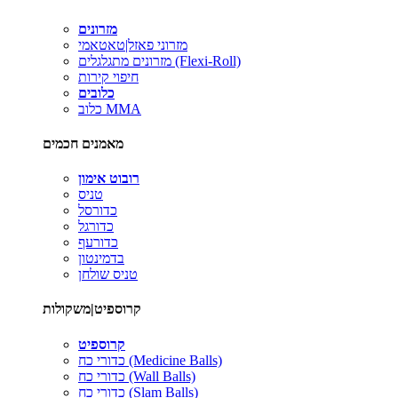
מזרונים
מזרוני פאזל|טאטאמי
מזרונים מתגלגלים (Flexi-Roll)
חיפוי קירות
כלובים
כלוב MMA
מאמנים חכמים
רובוט אימון
טניס
כדורסל
כדורגל
כדורעף
בדמינטון
טניס שולחן
קרוספיט|משקולות
קרוספיט
כדורי כח (Medicine Balls)
כדורי כח (Wall Balls)
כדורי כח (Slam Balls)