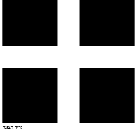
גריד תצוגה