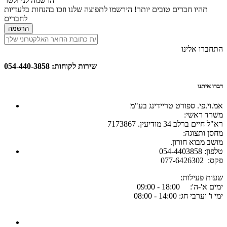
הרשמה לניוזלטר
תהיו חברים טובים יותר! הירשמו לתפוצה שלנו וזכו בהנחות בלעדיות
לחברים
הרשמה
התחברו אלינו
שירות לקוחות: 054-440-3858
דברו איתנו
אמ.וי.פי. ספורט טריידינג בע"מ
:משרד ראשי
רא"ל חיים ברלב 34 מודיעין. 7173867
:מחסן ותצוגה
.מושב מבוא חורון
054-4403858 :טלפון
077-6426302 :פקס
:שעות פעילות
ימים א'-ה': 18:00 - 09:00
ימי ו' וערבי חג: 14:00 - 08:00