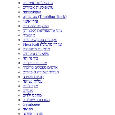
טרמפולינות אימונים
טרמפולינות אביזרים
אקרובטיקה
פס קרקע (Tumbling Track)
עזרי אימון
מתקנים לימודיים
מיני-טרמפולינות (קפציות)
מקפצות
מקפצות ספוג|שיפועיות
Flexi-Roll (מזרון מתגלגל)
מתקנים מתנפחים
משאבות ומפוחים
בור נחיתה
מזרונים וכיסויים
ארגזים|ספסלים|סולמות
חגורות שמירה ואביזרים
קוביות שמירה
עגלות נשיאה
מקבילונים
מגנזיום
מתקני ילדים
מערכות משולבות
Gymboree
רפואה
עזרה ראשונה