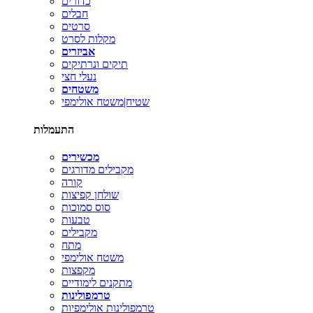
כדורים
חבלים
סרטים
מקלות לסרט
אביזרים
תיקים ונרתיקים
נעלי חצי
משטחים
שטיח|משטח אולימפי
התעמלות
מכשירים
מקבילים מדורגים
קורה
שולחן קפיצות
סוס סמוכות
טבעות
מקבילים
מתח
משטח אולימפי
מקפצות
מתקנים לימודיים
טרמפולינות
טרמפולינות אולימפיות