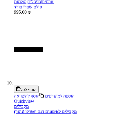
ארגזים|ספסלים|סולמות
סולם שבדי בודד
995.00 ₪
הוסף לסל
הוספה למועדפים
הוסף להשוואה
Quickview
מקבילים
מקבילים לאימונים דגם ווטרלו (נוער)