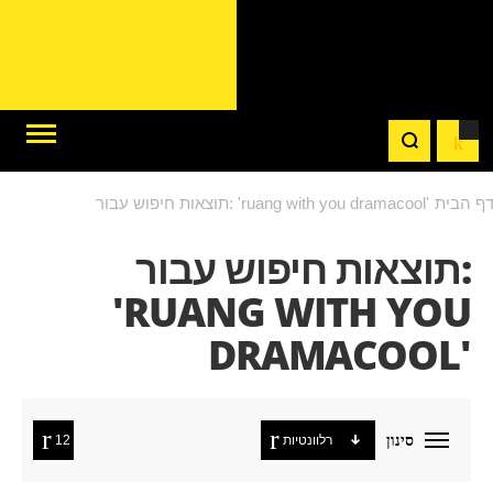
ף הבית
תוצאות חיפוש עבור: 'ruang with you dramacool'
תוצאות חיפוש עבור:
'RUANG WITH YOU
DRAMACOOL'
סינון
רלוונטיות
12