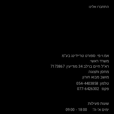
התחברו אלינו
שירות לקוחות: 054-440-3858
דברו איתנו
אמ.וי.פי. ספורט טריידינג בע"מ
:משרד ראשי
רא"ל חיים ברלב 34 מודיעין. 7173867
:מחסן ותצוגה
.מושב מבוא חורון
054-4403858 :טלפון
077-6426302 :פקס
:שעות פעילות
ימים א'-ה': 18:00 - 09:00