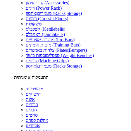
עזרי אימון (Accessories)
ריגים (Power Rack)
מעמדים|אחסון (Racks|Storage)
רצפות (Crossfit Floors)
משקולות
קטלבלס (Kettllebells)
דאמבלס (Dumbbells)
מוטות מקצועיים (Pro Bars)
מוטות אימונים (Training Bars)
צלחות|באמפרים (Plates|Bumpers)
ספסלים|ספות כושר (Weight Benches)
גריפים (Machine Grips)
מעמדים|אחסון (Racks|Storage)
התעמלות אומנותית
מכשירי יד
חישוקים
אלות
כדורים
חבלים
סרטים
מקלות לסרט
אביזרים
תיקים ונרתיקים