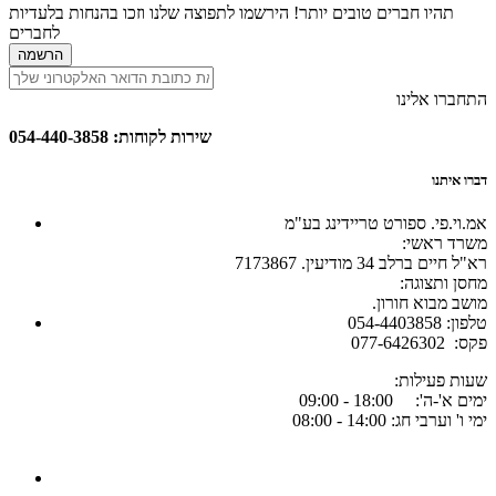
תהיו חברים טובים יותר! הירשמו לתפוצה שלנו וזכו בהנחות בלעדיות
לחברים
הרשמה
התחברו אלינו
שירות לקוחות: 054-440-3858
דברו איתנו
אמ.וי.פי. ספורט טריידינג בע"מ
:משרד ראשי
רא"ל חיים ברלב 34 מודיעין. 7173867
:מחסן ותצוגה
.מושב מבוא חורון
054-4403858 :טלפון
077-6426302 :פקס
:שעות פעילות
ימים א'-ה': 18:00 - 09:00
ימי ו' וערבי חג: 14:00 - 08:00