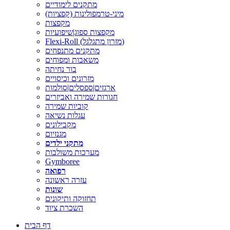
מתקנים לימודיים
מיני-טרמפולינות (קפציות)
מקפצות
מקפצות ספוג|שיפועיות
Flexi-Roll (מזרון מתגלגל)
מתקנים מתנפחים
משאבות ומפוחים
בור נחיתה
מזרונים וכיסויים
ארגזים|ספסלים|סולמות
חגורות שמירה ואביזרים
קוביות שמירה
עגלות נשיאה
מקבילונים
מגנזיום
מתקני ילדים
מערכות משולבות
Gymboree
רפואה
עזרה ראשונה
שונות
תחזוקה ותיקונים
השכרת ציוד
דף הבית