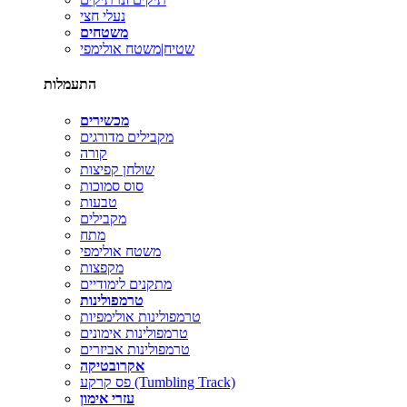
נעלי חצי
משטחים
שטיח|משטח אולימפי
התעמלות
מכשירים
מקבילים מדורגים
קורה
שולחן קפיצות
סוס סמוכות
טבעות
מקבילים
מתח
משטח אולימפי
מקפצות
מתקנים לימודיים
טרמפולינות
טרמפולינות אולימפיות
טרמפולינות אימונים
טרמפולינות אביזרים
אקרובטיקה
פס קרקע (Tumbling Track)
עזרי אימון