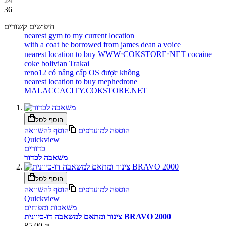
24
36
חיפושים קשורים
nearest gym to my current location
with a coat he borrowed from james dean a voice
nearest location to buy WWW‧COKSTORE‧NET cocaine
coke bolivian Trakai
reno12 có nâng cấp OS được không
nearest location to buy mephedrone
MALACCACITY.СОКSТОRE.NET
הוסף לסל
הוספה למועדפים
הוסף להשוואה
Quickview
כדורים
משאבה לכדור
הוסף לסל
הוספה למועדפים
הוסף להשוואה
Quickview
משאבות ומפוחים
צינור ומתאם למשאבה דו-כיוונית BRAVO 2000
85.00 ₪