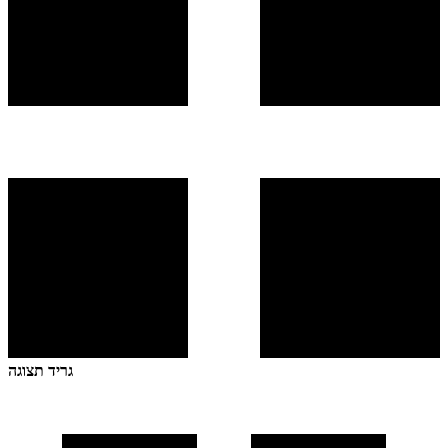
גריד תצוגה