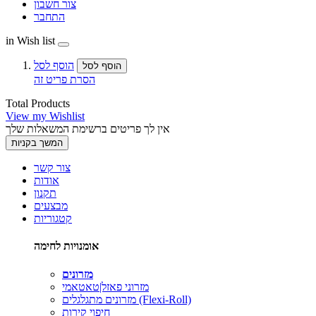
צור חשבון
התחבר
in Wish list
הוסף לסל
הוסף לסל
הסרת פריט זה
Total Products
View my Wishlist
אין לך פריטים ברשימת המשאלות שלך
המשך בקניות
צור קשר
אודות
תקנון
מבצעים
קטגוריות
אומנויות לחימה
מזרונים
מזרוני פאזל|טאטאמי
מזרונים מתגלגלים (Flexi-Roll)
חיפוי קירות