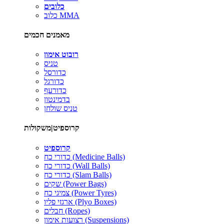
כלובים
כלוב MMA
מאמנים חכמים
רובוט אימון
טניס
כדורסל
כדורגל
כדורעף
בדמינטון
טניס שולחן
קרוספיט|משקולות
קרוספיט
כדורי כח (Medicine Balls)
כדורי כח (Wall Balls)
כדורי כח (Slam Balls)
שקים (Power Bags)
צמיגי כח (Power Tyres)
ארגזי פליו (Plyo Boxes)
חבלים (Ropes)
רצועות אימון (Suspensions)