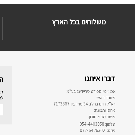
משלוחים בכל הארץ
דברו איתנו
הר
אמ.וי.פי. ספורט טריידינג בע"מ
תה
:משרד ראשי
לח
רא"ל חיים ברלב 34 מודיעין. 7173867
:מחסן ותצוגה
.מושב מבוא חורון
054-4403858 :טלפון
077-6426302 :פקס