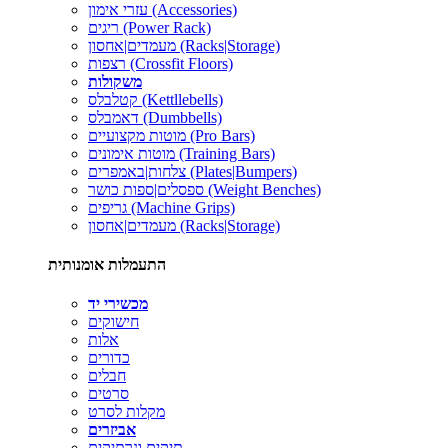
עזרי אימון (Accessories)
ריגים (Power Rack)
מעמדים|אחסון (Racks|Storage)
רצפות (Crossfit Floors)
משקולות
קטלבלס (Kettllebells)
דאמבלס (Dumbbells)
מוטות מקצועיים (Pro Bars)
מוטות אימונים (Training Bars)
צלחות|באמפרים (Plates|Bumpers)
ספסלים|ספות כושר (Weight Benches)
גריפים (Machine Grips)
מעמדים|אחסון (Racks|Storage)
התעמלות אומנותית
מכשירי יד
חישוקים
אלות
כדורים
חבלים
סרטים
מקלות לסרט
אביזרים
תיקים ונרתיקים