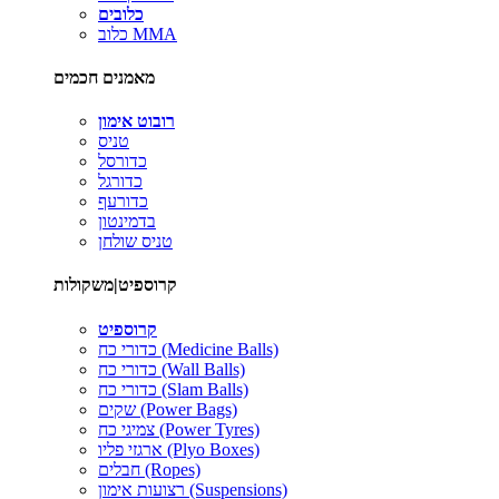
כלובים
כלוב MMA
מאמנים חכמים
רובוט אימון
טניס
כדורסל
כדורגל
כדורעף
בדמינטון
טניס שולחן
קרוספיט|משקולות
קרוספיט
כדורי כח (Medicine Balls)
כדורי כח (Wall Balls)
כדורי כח (Slam Balls)
שקים (Power Bags)
צמיגי כח (Power Tyres)
ארגזי פליו (Plyo Boxes)
חבלים (Ropes)
רצועות אימון (Suspensions)