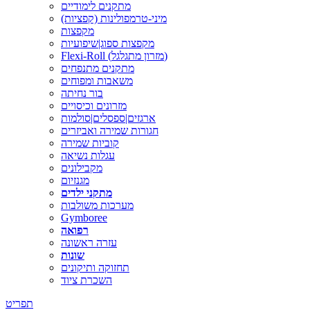
מתקנים לימודיים
מיני-טרמפולינות (קפציות)
מקפצות
מקפצות ספוג|שיפועיות
Flexi-Roll (מזרון מתגלגל)
מתקנים מתנפחים
משאבות ומפוחים
בור נחיתה
מזרונים וכיסויים
ארגזים|ספסלים|סולמות
חגורות שמירה ואביזרים
קוביות שמירה
עגלות נשיאה
מקבילונים
מגנזיום
מתקני ילדים
מערכות משולבות
Gymboree
רפואה
עזרה ראשונה
שונות
תחזוקה ותיקונים
השכרת ציוד
תפריט