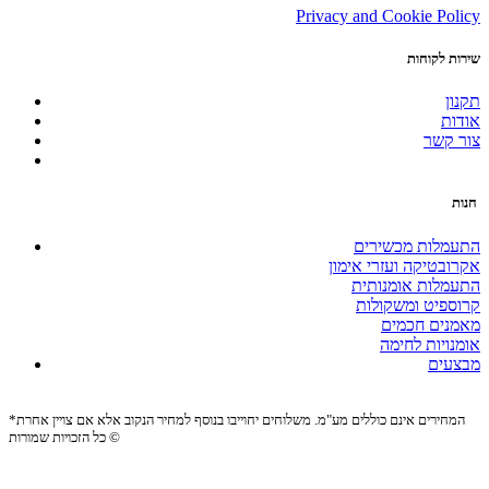
Privacy and Cookie Policy
שירות לקוחות
תקנון
אודות
צור קשר
חנות
התעמלות מכשירים
אקרובטיקה ועזרי אימון
התעמלות אומנותית
קרוספיט ומשקולות
מאמנים חכמים
אומנויות לחימה
מבצעים
*המחירים אינם כוללים מע"מ. משלוחים יחוייבו בנוסף למחיר הנקוב אלא אם צויין אחרת
כל הזכויות שמורות ©
Site by:
Biomedia