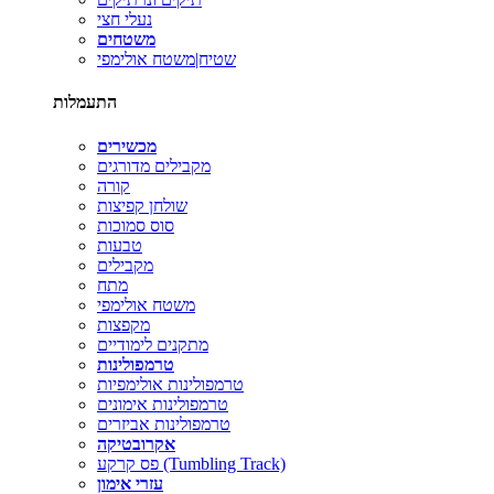
נעלי חצי
משטחים
שטיח|משטח אולימפי
התעמלות
מכשירים
מקבילים מדורגים
קורה
שולחן קפיצות
סוס סמוכות
טבעות
מקבילים
מתח
משטח אולימפי
מקפצות
מתקנים לימודיים
טרמפולינות
טרמפולינות אולימפיות
טרמפולינות אימונים
טרמפולינות אביזרים
אקרובטיקה
פס קרקע (Tumbling Track)
עזרי אימון