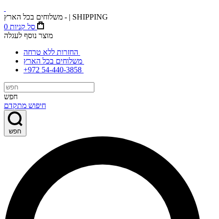
משלוחים בכל הארץ - | SHIPPING
סל קניות
0
מוצר נוסף לעגלה
החזרות ללא טרחה
משלוחים בכל הארץ
+972 54-440-3858
חפש
חיפוש מתקדם
חפש