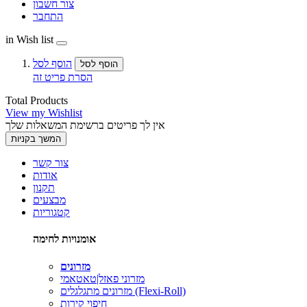
צור חשבון
התחבר
in Wish list
הוסף לסל
הוסף לסל
הסרת פריט זה
Total Products
View my Wishlist
אין לך פריטים ברשימת המשאלות שלך
המשך בקניות
צור קשר
אודות
תקנון
מבצעים
קטגוריות
אומנויות לחימה
מזרונים
מזרוני פאזל|טאטאמי
מזרונים מתגלגלים (Flexi-Roll)
חיפוי קירות