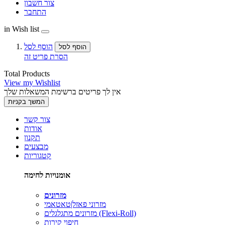
צור חשבון
התחבר
in Wish list
הוסף לסל
הוסף לסל
הסרת פריט זה
Total Products
View my Wishlist
אין לך פריטים ברשימת המשאלות שלך
המשך בקניות
צור קשר
אודות
תקנון
מבצעים
קטגוריות
אומנויות לחימה
מזרונים
מזרוני פאזל|טאטאמי
מזרונים מתגלגלים (Flexi-Roll)
חיפוי קירות