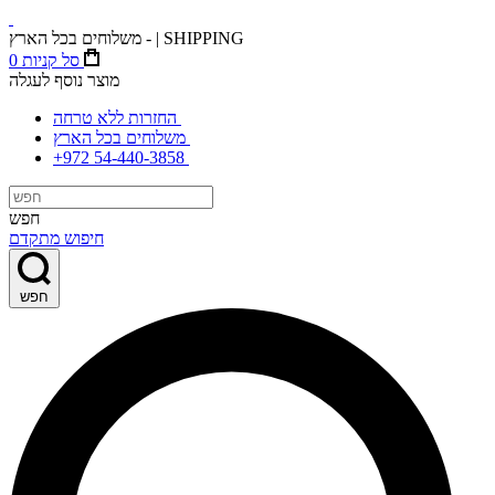
משלוחים בכל הארץ - | SHIPPING
סל קניות
0
מוצר נוסף לעגלה
החזרות ללא טרחה
משלוחים בכל הארץ
+972 54-440-3858
חפש
חיפוש מתקדם
חפש