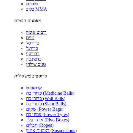
כלובים
כלוב MMA
מאמנים חכמים
רובוט אימון
טניס
כדורסל
כדורגל
כדורעף
בדמינטון
טניס שולחן
קרוספיט|משקולות
קרוספיט
כדורי כח (Medicine Balls)
כדורי כח (Wall Balls)
כדורי כח (Slam Balls)
שקים (Power Bags)
צמיגי כח (Power Tyres)
ארגזי פליו (Plyo Boxes)
חבלים (Ropes)
רצועות אימון (Suspensions)