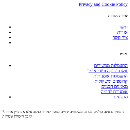
Privacy and Cookie Policy
שירות לקוחות
תקנון
אודות
צור קשר
חנות
התעמלות מכשירים
אקרובטיקה ועזרי אימון
התעמלות אומנותית
קרוספיט ומשקולות
מאמנים חכמים
אומנויות לחימה
מבצעים
*המחירים אינם כוללים מע"מ. משלוחים יחוייבו בנוסף למחיר הנקוב אלא אם צויין אחרת
כל הזכויות שמורות ©
Site by:
Biomedia