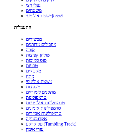
נעלי חצי
משטחים
שטיח|משטח אולימפי
התעמלות
מכשירים
מקבילים מדורגים
קורה
שולחן קפיצות
סוס סמוכות
טבעות
מקבילים
מתח
משטח אולימפי
מקפצות
מתקנים לימודיים
טרמפולינות
טרמפולינות אולימפיות
טרמפולינות אימונים
טרמפולינות אביזרים
אקרובטיקה
פס קרקע (Tumbling Track)
עזרי אימון