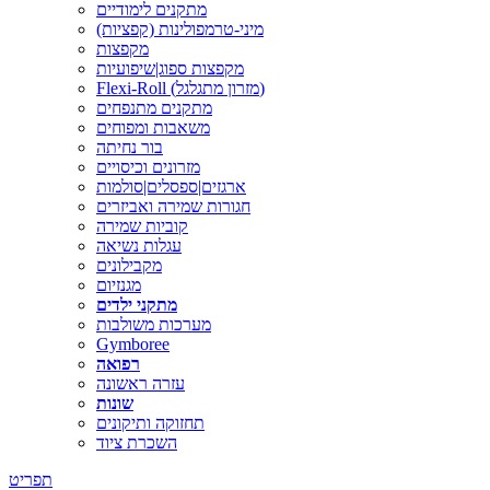
מתקנים לימודיים
מיני-טרמפולינות (קפציות)
מקפצות
מקפצות ספוג|שיפועיות
Flexi-Roll (מזרון מתגלגל)
מתקנים מתנפחים
משאבות ומפוחים
בור נחיתה
מזרונים וכיסויים
ארגזים|ספסלים|סולמות
חגורות שמירה ואביזרים
קוביות שמירה
עגלות נשיאה
מקבילונים
מגנזיום
מתקני ילדים
מערכות משולבות
Gymboree
רפואה
עזרה ראשונה
שונות
תחזוקה ותיקונים
השכרת ציוד
תפריט