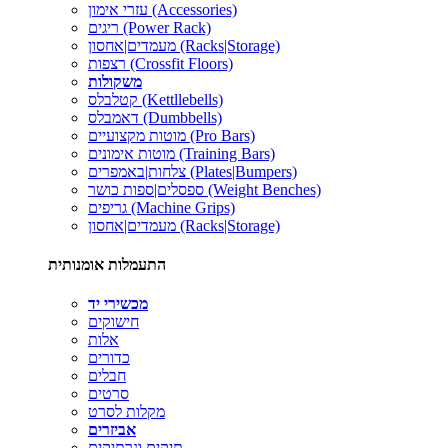
עזרי אימון (Accessories)
ריגים (Power Rack)
מעמדים|אחסון (Racks|Storage)
רצפות (Crossfit Floors)
משקולות
קטלבלס (Kettllebells)
דאמבלס (Dumbbells)
מוטות מקצועיים (Pro Bars)
מוטות אימונים (Training Bars)
צלחות|באמפרים (Plates|Bumpers)
ספסלים|ספות כושר (Weight Benches)
גריפים (Machine Grips)
מעמדים|אחסון (Racks|Storage)
התעמלות אומנותית
מכשירי יד
חישוקים
אלות
כדורים
חבלים
סרטים
מקלות לסרט
אביזרים
תיקים ונרתיקים