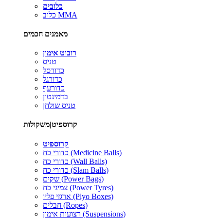
כלובים
כלוב MMA
מאמנים חכמים
רובוט אימון
טניס
כדורסל
כדורגל
כדורעף
בדמינטון
טניס שולחן
קרוספיט|משקולות
קרוספיט
כדורי כח (Medicine Balls)
כדורי כח (Wall Balls)
כדורי כח (Slam Balls)
שקים (Power Bags)
צמיגי כח (Power Tyres)
ארגזי פליו (Plyo Boxes)
חבלים (Ropes)
רצועות אימון (Suspensions)