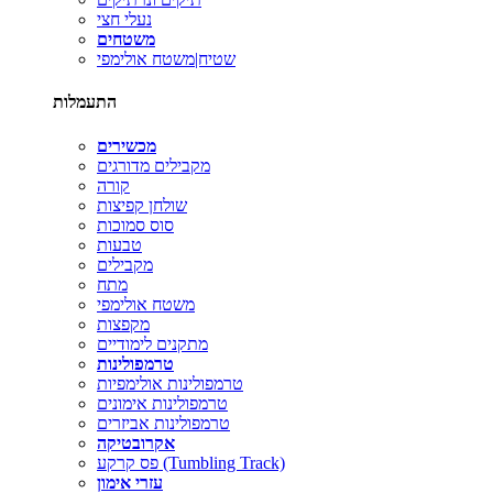
נעלי חצי
משטחים
שטיח|משטח אולימפי
התעמלות
מכשירים
מקבילים מדורגים
קורה
שולחן קפיצות
סוס סמוכות
טבעות
מקבילים
מתח
משטח אולימפי
מקפצות
מתקנים לימודיים
טרמפולינות
טרמפולינות אולימפיות
טרמפולינות אימונים
טרמפולינות אביזרים
אקרובטיקה
פס קרקע (Tumbling Track)
עזרי אימון