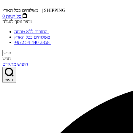
משלוחים בכל הארץ - | SHIPPING
סל קניות
0
מוצר נוסף לעגלה
החזרות ללא טרחה
משלוחים בכל הארץ
+972 54-440-3858
חפש
חיפוש מתקדם
חפש