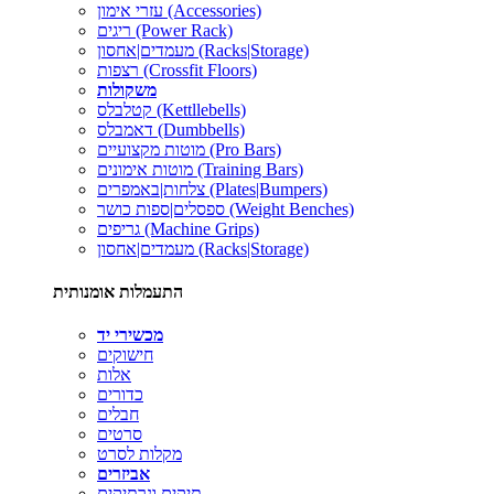
עזרי אימון (Accessories)
ריגים (Power Rack)
מעמדים|אחסון (Racks|Storage)
רצפות (Crossfit Floors)
משקולות
קטלבלס (Kettllebells)
דאמבלס (Dumbbells)
מוטות מקצועיים (Pro Bars)
מוטות אימונים (Training Bars)
צלחות|באמפרים (Plates|Bumpers)
ספסלים|ספות כושר (Weight Benches)
גריפים (Machine Grips)
מעמדים|אחסון (Racks|Storage)
התעמלות אומנותית
מכשירי יד
חישוקים
אלות
כדורים
חבלים
סרטים
מקלות לסרט
אביזרים
תיקים ונרתיקים