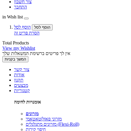
צור חשבון
התחבר
in Wish list
הוסף לסל
הוסף לסל
הסרת פריט זה
Total Products
View my Wishlist
אין לך פריטים ברשימת המשאלות שלך
המשך בקניות
צור קשר
אודות
תקנון
מבצעים
קטגוריות
אומנויות לחימה
מזרונים
מזרוני פאזל|טאטאמי
מזרונים מתגלגלים (Flexi-Roll)
חיפוי קירות