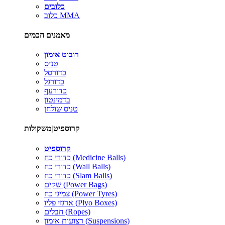
כלובים
כלוב MMA
מאמנים חכמים
רובוט אימון
טניס
כדורסל
כדורגל
כדורעף
בדמינטון
טניס שולחן
קרוספיט|משקולות
קרוספיט
כדורי כח (Medicine Balls)
כדורי כח (Wall Balls)
כדורי כח (Slam Balls)
שקים (Power Bags)
צמיגי כח (Power Tyres)
ארגזי פליו (Plyo Boxes)
חבלים (Ropes)
רצועות אימון (Suspensions)