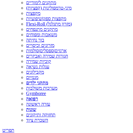
מתקנים לימודיים
מיני-טרמפולינות (קפציות)
מקפצות
מקפצות ספוג|שיפועיות
Flexi-Roll (מזרון מתגלגל)
מתקנים מתנפחים
משאבות ומפוחים
בור נחיתה
מזרונים וכיסויים
ארגזים|ספסלים|סולמות
חגורות שמירה ואביזרים
קוביות שמירה
עגלות נשיאה
מקבילונים
מגנזיום
מתקני ילדים
מערכות משולבות
Gymboree
רפואה
עזרה ראשונה
שונות
תחזוקה ותיקונים
השכרת ציוד
תפריט