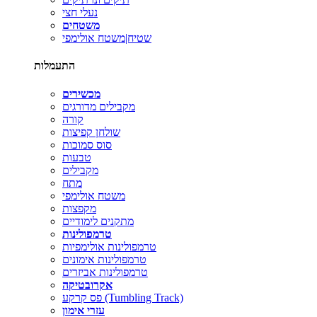
נעלי חצי
משטחים
שטיח|משטח אולימפי
התעמלות
מכשירים
מקבילים מדורגים
קורה
שולחן קפיצות
סוס סמוכות
טבעות
מקבילים
מתח
משטח אולימפי
מקפצות
מתקנים לימודיים
טרמפולינות
טרמפולינות אולימפיות
טרמפולינות אימונים
טרמפולינות אביזרים
אקרובטיקה
פס קרקע (Tumbling Track)
עזרי אימון