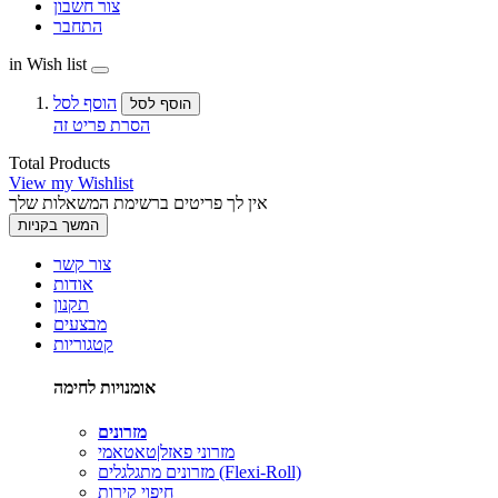
צור חשבון
התחבר
in Wish list
הוסף לסל
הוסף לסל
הסרת פריט זה
Total Products
View my Wishlist
אין לך פריטים ברשימת המשאלות שלך
המשך בקניות
צור קשר
אודות
תקנון
מבצעים
קטגוריות
אומנויות לחימה
מזרונים
מזרוני פאזל|טאטאמי
מזרונים מתגלגלים (Flexi-Roll)
חיפוי קירות