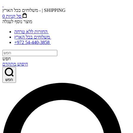
משלוחים בכל הארץ - | SHIPPING
סל קניות
0
מוצר נוסף לעגלה
החזרות ללא טרחה
משלוחים בכל הארץ
+972 54-440-3858
חפש
חיפוש מתקדם
חפש