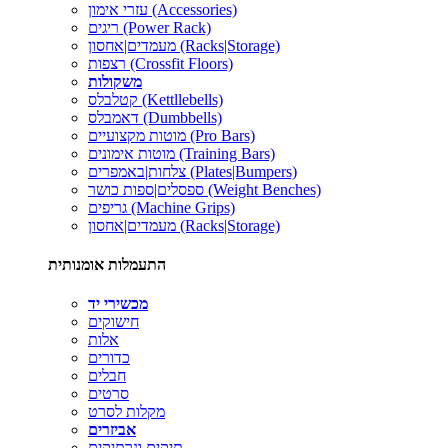
עזרי אימון (Accessories)
ריגים (Power Rack)
מעמדים|אחסון (Racks|Storage)
רצפות (Crossfit Floors)
משקולות
קטלבלס (Kettllebells)
דאמבלס (Dumbbells)
מוטות מקצועיים (Pro Bars)
מוטות אימונים (Training Bars)
צלחות|באמפרים (Plates|Bumpers)
ספסלים|ספות כושר (Weight Benches)
גריפים (Machine Grips)
מעמדים|אחסון (Racks|Storage)
התעמלות אומנותית
מכשירי יד
חישוקים
אלות
כדורים
חבלים
סרטים
מקלות לסרט
אביזרים
תיקים ונרתיקים