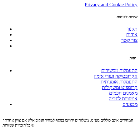
Privacy and Cookie Policy
שירות לקוחות
תקנון
אודות
צור קשר
חנות
התעמלות מכשירים
אקרובטיקה ועזרי אימון
התעמלות אומנותית
קרוספיט ומשקולות
מאמנים חכמים
אומנויות לחימה
מבצעים
*המחירים אינם כוללים מע"מ. משלוחים יחוייבו בנוסף למחיר הנקוב אלא אם צויין אחרת
כל הזכויות שמורות ©
Site by:
Biomedia