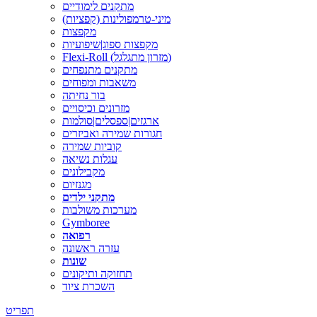
מתקנים לימודיים
מיני-טרמפולינות (קפציות)
מקפצות
מקפצות ספוג|שיפועיות
Flexi-Roll (מזרון מתגלגל)
מתקנים מתנפחים
משאבות ומפוחים
בור נחיתה
מזרונים וכיסויים
ארגזים|ספסלים|סולמות
חגורות שמירה ואביזרים
קוביות שמירה
עגלות נשיאה
מקבילונים
מגנזיום
מתקני ילדים
מערכות משולבות
Gymboree
רפואה
עזרה ראשונה
שונות
תחזוקה ותיקונים
השכרת ציוד
תפריט