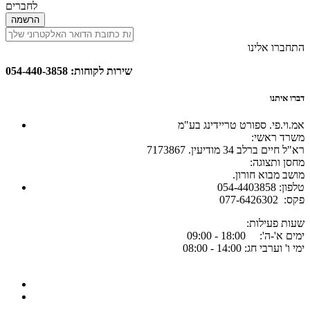
לחברים
הרשמה
התחברו אלינו
שירות לקוחות: 054-440-3858
דברו איתנו
אמ.וי.פי. ספורט טריידינג בע"מ
:משרד ראשי
רא"ל חיים ברלב 34 מודיעין. 7173867
:מחסן ותצוגה
.מושב מבוא חורון
054-4403858 :טלפון
077-6426302 :פקס
:שעות פעילות
ימים א'-ה': 18:00 - 09:00
ימי ו' וערבי חג: 14:00 - 08:00