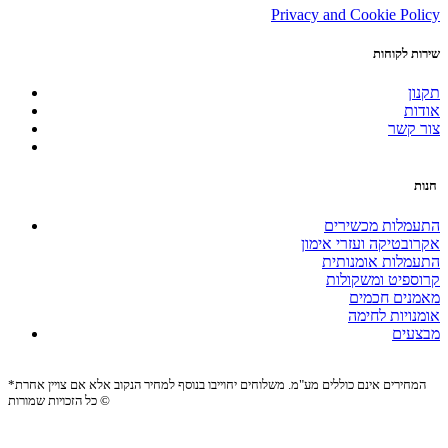
Privacy and Cookie Policy
שירות לקוחות
תקנון
אודות
צור קשר
חנות
התעמלות מכשירים
אקרובטיקה ועזרי אימון
התעמלות אומנותית
קרוספיט ומשקולות
מאמנים חכמים
אומנויות לחימה
מבצעים
*המחירים אינם כוללים מע"מ. משלוחים יחוייבו בנוסף למחיר הנקוב אלא אם צויין אחרת
כל הזכויות שמורות ©
Site by:
Biomedia