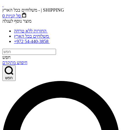
משלוחים בכל הארץ - | SHIPPING
סל קניות
0
מוצר נוסף לעגלה
החזרות ללא טרחה
משלוחים בכל הארץ
+972 54-440-3858
חפש
חיפוש מתקדם
חפש