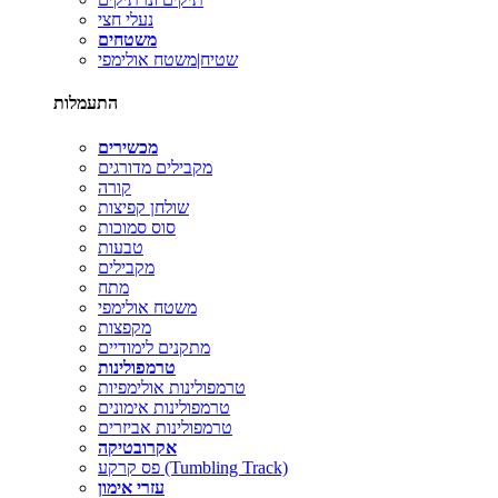
נעלי חצי
משטחים
שטיח|משטח אולימפי
התעמלות
מכשירים
מקבילים מדורגים
קורה
שולחן קפיצות
סוס סמוכות
טבעות
מקבילים
מתח
משטח אולימפי
מקפצות
מתקנים לימודיים
טרמפולינות
טרמפולינות אולימפיות
טרמפולינות אימונים
טרמפולינות אביזרים
אקרובטיקה
פס קרקע (Tumbling Track)
עזרי אימון