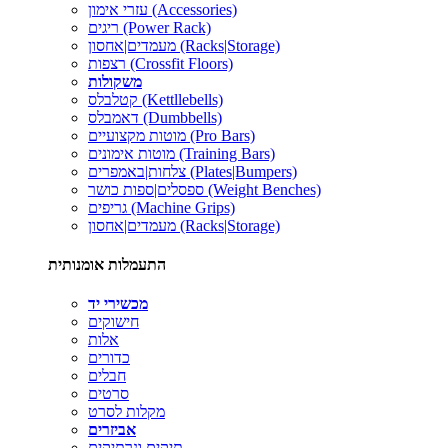
עזרי אימון (Accessories)
ריגים (Power Rack)
מעמדים|אחסון (Racks|Storage)
רצפות (Crossfit Floors)
משקולות
קטלבלס (Kettllebells)
דאמבלס (Dumbbells)
מוטות מקצועיים (Pro Bars)
מוטות אימונים (Training Bars)
צלחות|באמפרים (Plates|Bumpers)
ספסלים|ספות כושר (Weight Benches)
גריפים (Machine Grips)
מעמדים|אחסון (Racks|Storage)
התעמלות אומנותית
מכשירי יד
חישוקים
אלות
כדורים
חבלים
סרטים
מקלות לסרט
אביזרים
תיקים ונרתיקים