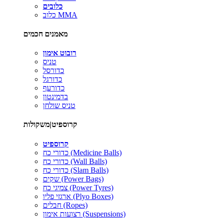
כלובים
כלוב MMA
מאמנים חכמים
רובוט אימון
טניס
כדורסל
כדורגל
כדורעף
בדמינטון
טניס שולחן
קרוספיט|משקולות
קרוספיט
כדורי כח (Medicine Balls)
כדורי כח (Wall Balls)
כדורי כח (Slam Balls)
שקים (Power Bags)
צמיגי כח (Power Tyres)
ארגזי פליו (Plyo Boxes)
חבלים (Ropes)
רצועות אימון (Suspensions)