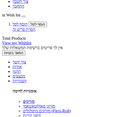
צור חשבון
התחבר
in Wish list
הוסף לסל
הוסף לסל
הסרת פריט זה
Total Products
View my Wishlist
אין לך פריטים ברשימת המשאלות שלך
המשך בקניות
צור קשר
אודות
תקנון
מבצעים
קטגוריות
אומנויות לחימה
מזרונים
מזרוני פאזל|טאטאמי
מזרונים מתגלגלים (Flexi-Roll)
חיפוי קירות