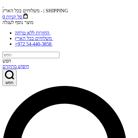
משלוחים בכל הארץ - | SHIPPING
סל קניות
0
מוצר נוסף לעגלה
החזרות ללא טרחה
משלוחים בכל הארץ
+972 54-440-3858
חפש
חיפוש מתקדם
חפש