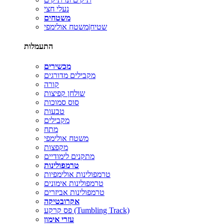
נעלי חצי
משטחים
שטיח|משטח אולימפי
התעמלות
מכשירים
מקבילים מדורגים
קורה
שולחן קפיצות
סוס סמוכות
טבעות
מקבילים
מתח
משטח אולימפי
מקפצות
מתקנים לימודיים
טרמפולינות
טרמפולינות אולימפיות
טרמפולינות אימונים
טרמפולינות אביזרים
אקרובטיקה
פס קרקע (Tumbling Track)
עזרי אימון