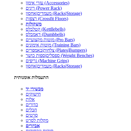
עזרי אימון (Accessories)
ריגים (Power Rack)
מעמדים|אחסון (Racks|Storage)
רצפות (Crossfit Floors)
משקולות
קטלבלס (Kettllebells)
דאמבלס (Dumbbells)
מוטות מקצועיים (Pro Bars)
מוטות אימונים (Training Bars)
צלחות|באמפרים (Plates|Bumpers)
ספסלים|ספות כושר (Weight Benches)
גריפים (Machine Grips)
מעמדים|אחסון (Racks|Storage)
התעמלות אומנותית
מכשירי יד
חישוקים
אלות
כדורים
חבלים
סרטים
מקלות לסרט
אביזרים
תיקים ונרתיקים