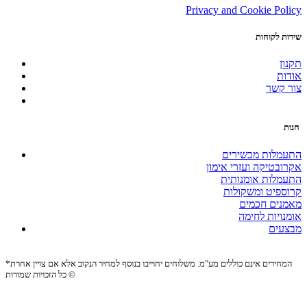
Privacy and Cookie Policy
שירות לקוחות
תקנון
אודות
צור קשר
חנות
התעמלות מכשירים
אקרובטיקה ועזרי אימון
התעמלות אומנותית
קרוספיט ומשקולות
מאמנים חכמים
אומנויות לחימה
מבצעים
*המחירים אינם כוללים מע"מ. משלוחים יחוייבו בנוסף למחיר הנקוב אלא אם צויין אחרת
כל הזכויות שמורות ©
Site by:
Biomedia