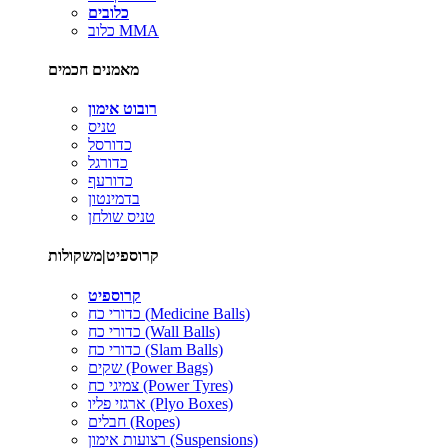
כלובים
כלוב MMA
מאמנים חכמים
רובוט אימון
טניס
כדורסל
כדורגל
כדורעף
בדמינטון
טניס שולחן
קרוספיט|משקולות
קרוספיט
כדורי כח (Medicine Balls)
כדורי כח (Wall Balls)
כדורי כח (Slam Balls)
שקים (Power Bags)
צמיגי כח (Power Tyres)
ארגזי פליו (Plyo Boxes)
חבלים (Ropes)
רצועות אימון (Suspensions)