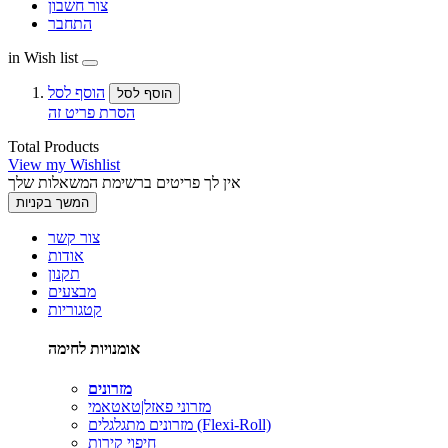
צור חשבון
התחבר
in Wish list
הוסף לסל
הוסף לסל
הסרת פריט זה
Total Products
View my Wishlist
אין לך פריטים ברשימת המשאלות שלך
המשך בקניות
צור קשר
אודות
תקנון
מבצעים
קטגוריות
אומנויות לחימה
מזרונים
מזרוני פאזל|טאטאמי
מזרונים מתגלגלים (Flexi-Roll)
חיפוי קירות