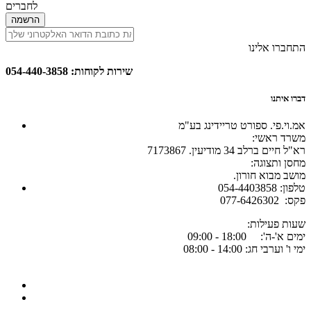
לחברים
הרשמה
התחברו אלינו
שירות לקוחות: 054-440-3858
דברו איתנו
אמ.וי.פי. ספורט טריידינג בע"מ
:משרד ראשי
רא"ל חיים ברלב 34 מודיעין. 7173867
:מחסן ותצוגה
.מושב מבוא חורון
054-4403858 :טלפון
077-6426302 :פקס
:שעות פעילות
ימים א'-ה': 18:00 - 09:00
ימי ו' וערבי חג: 14:00 - 08:00