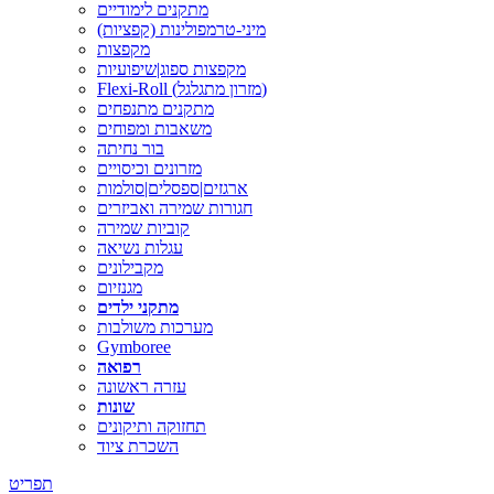
מתקנים לימודיים
מיני-טרמפולינות (קפציות)
מקפצות
מקפצות ספוג|שיפועיות
Flexi-Roll (מזרון מתגלגל)
מתקנים מתנפחים
משאבות ומפוחים
בור נחיתה
מזרונים וכיסויים
ארגזים|ספסלים|סולמות
חגורות שמירה ואביזרים
קוביות שמירה
עגלות נשיאה
מקבילונים
מגנזיום
מתקני ילדים
מערכות משולבות
Gymboree
רפואה
עזרה ראשונה
שונות
תחזוקה ותיקונים
השכרת ציוד
תפריט