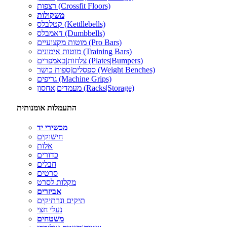
רצפות (Crossfit Floors)
משקולות
קטלבלס (Kettllebells)
דאמבלס (Dumbbells)
מוטות מקצועיים (Pro Bars)
מוטות אימונים (Training Bars)
צלחות|באמפרים (Plates|Bumpers)
ספסלים|ספות כושר (Weight Benches)
גריפים (Machine Grips)
מעמדים|אחסון (Racks|Storage)
התעמלות אומנותית
מכשירי יד
חישוקים
אלות
כדורים
חבלים
סרטים
מקלות לסרט
אביזרים
תיקים ונרתיקים
נעלי חצי
משטחים