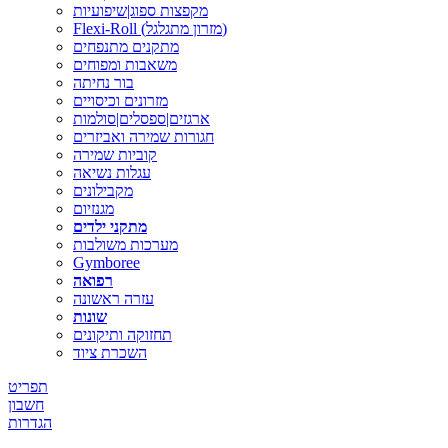
מקפצות ספוג|שיפועיות
Flexi-Roll (מזרון מתגלגל)
מתקנים מתנפחים
משאבות ומפוחים
בור נחיתה
מזרונים וכיסויים
ארגזים|ספסלים|סולמות
חגורות שמירה ואביזרים
קוביות שמירה
עגלות נשיאה
מקבילונים
מגנזיום
מתקני ילדים
מערכות משולבות
Gymboree
רפואה
עזרה ראשונה
שונות
תחזוקה ותיקונים
השכרת ציוד
תפריט
חשבון
הגדרות