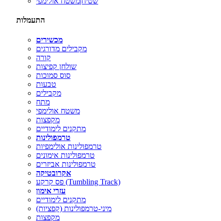
שטיח|משטח אולימפי
התעמלות
מכשירים
מקבילים מדורגים
קורה
שולחן קפיצות
סוס סמוכות
טבעות
מקבילים
מתח
משטח אולימפי
מקפצות
מתקנים לימודיים
טרמפולינות
טרמפולינות אולימפיות
טרמפולינות אימונים
טרמפולינות אביזרים
אקרובטיקה
פס קרקע (Tumbling Track)
עזרי אימון
מתקנים לימודיים
מיני-טרמפולינות (קפציות)
מקפצות