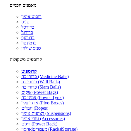
מאמנים חכמים
רובוט אימון
טניס
כדורסל
כדורגל
כדורעף
בדמינטון
טניס שולחן
קרוספיט|משקולות
קרוספיט
כדורי כח (Medicine Balls)
כדורי כח (Wall Balls)
כדורי כח (Slam Balls)
שקים (Power Bags)
צמיגי כח (Power Tyres)
ארגזי פליו (Plyo Boxes)
חבלים (Ropes)
רצועות אימון (Suspensions)
עזרי אימון (Accessories)
ריגים (Power Rack)
מעמדים|אחסון (Racks|Storage)