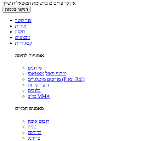
אין לך פריטים ברשימת המשאלות שלך
המשך בקניות
צור קשר
אודות
תקנון
מבצעים
קטגוריות
אומנויות לחימה
מזרונים
מזרוני פאזל|טאטאמי
מזרונים מתגלגלים (Flexi-Roll)
חיפוי קירות
כלובים
כלוב MMA
מאמנים חכמים
רובוט אימון
טניס
כדורסל
כדורגל