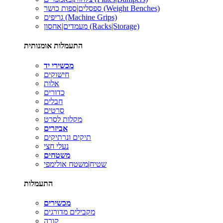
ספסלים|ספות כושר (Weight Benches)
גריפים (Machine Grips)
מעמדים|אחסון (Racks|Storage)
התעמלות אומנותית
מכשירי יד
חישוקים
אלות
כדורים
חבלים
סרטים
מקלות לסרט
אביזרים
תיקים ונרתיקים
נעלי חצי
משטחים
שטיח|משטח אולימפי
התעמלות
מכשירים
מקבילים מדורגים
קורה