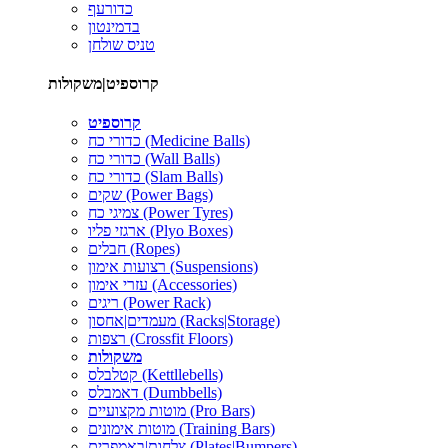
כדורעף
בדמינטון
טניס שולחן
קרוספיט|משקולות
קרוספיט
כדורי כח (Medicine Balls)
כדורי כח (Wall Balls)
כדורי כח (Slam Balls)
שקים (Power Bags)
צמיגי כח (Power Tyres)
ארגזי פליו (Plyo Boxes)
חבלים (Ropes)
רצועות אימון (Suspensions)
עזרי אימון (Accessories)
ריגים (Power Rack)
מעמדים|אחסון (Racks|Storage)
רצפות (Crossfit Floors)
משקולות
קטלבלס (Kettllebells)
דאמבלס (Dumbbells)
מוטות מקצועיים (Pro Bars)
מוטות אימונים (Training Bars)
צלחות|באמפרים (Plates|Bumpers)