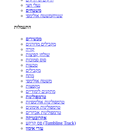
נעלי חצי
משטחים
שטיח|משטח אולימפי
התעמלות
מכשירים
מקבילים מדורגים
קורה
שולחן קפיצות
סוס סמוכות
טבעות
מקבילים
מתח
משטח אולימפי
מקפצות
מתקנים לימודיים
טרמפולינות
טרמפולינות אולימפיות
טרמפולינות אימונים
טרמפולינות אביזרים
אקרובטיקה
פס קרקע (Tumbling Track)
עזרי אימון