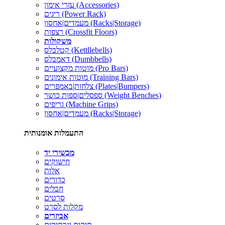
עזרי אימון (Accessories)
ריגים (Power Rack)
מעמדים|אחסון (Racks|Storage)
רצפות (Crossfit Floors)
משקולות
קטלבלס (Kettllebells)
דאמבלס (Dumbbells)
מוטות מקצועיים (Pro Bars)
מוטות אימונים (Training Bars)
צלחות|באמפרים (Plates|Bumpers)
ספסלים|ספות כושר (Weight Benches)
גריפים (Machine Grips)
מעמדים|אחסון (Racks|Storage)
התעמלות אומנותית
מכשירי יד
חישוקים
אלות
כדורים
חבלים
סרטים
מקלות לסרט
אביזרים
תיקים ונרתיקים