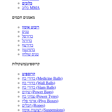
כלובים
כלוב MMA
מאמנים חכמים
רובוט אימון
טניס
כדורסל
כדורגל
כדורעף
בדמינטון
טניס שולחן
קרוספיט|משקולות
קרוספיט
כדורי כח (Medicine Balls)
כדורי כח (Wall Balls)
כדורי כח (Slam Balls)
שקים (Power Bags)
צמיגי כח (Power Tyres)
ארגזי פליו (Plyo Boxes)
חבלים (Ropes)
רצועות אימון (Suspensions)