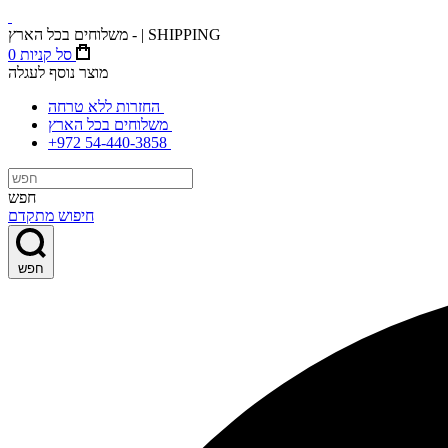
משלוחים בכל הארץ - | SHIPPING
סל קניות
0
מוצר נוסף לעגלה
החזרות ללא טרחה
משלוחים בכל הארץ
+972 54-440-3858
חפש
חיפוש מתקדם
חפש