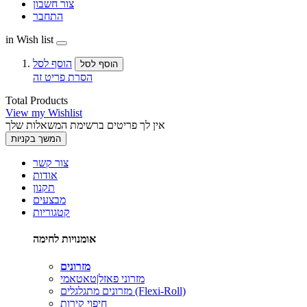
צור חשבון
התחבר
in Wish list
הוסף לסל
הוסף לסל
הסרת פריט זה
Total Products
View my Wishlist
אין לך פריטים ברשימת המשאלות שלך
המשך בקניות
צור קשר
אודות
תקנון
מבצעים
קטגוריות
אומנויות לחימה
מזרונים
מזרוני פאזל|טאטאמי
מזרונים מתגלגלים (Flexi-Roll)
חיפוי קירות