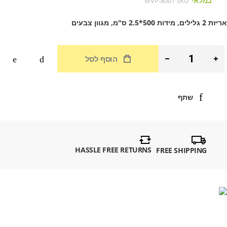
במלאי
MVP-8001
SKU
אריזת 2 גלילים, מידות 500*2.5 ס"מ, מגוון צבעים
הוסף לסל
שתף
HASSLE FREE RETURNS
FREE SHIPPING
דלג
סוף
ל
לריית