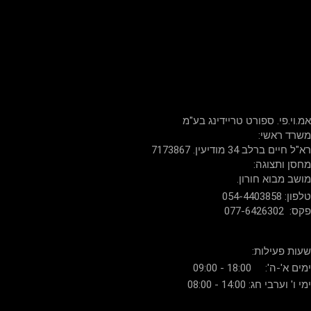
שירות לקוחות: 054-440-3858
דברו איתנו
אמ.וי.פי. ספורט טריידינג בע"מ
:משרד ראשי
רא"ל חיים ברלב 34 מודיעין. 7173867
:מחסן ותצוגה
.מושב מבוא חורון
054-4403858 :טלפון
077-6426302 :פקס
:שעות פעילות
ימים א'-ה': 18:00 - 09:00
ימי ו' וערבי חג: 14:00 - 08:00