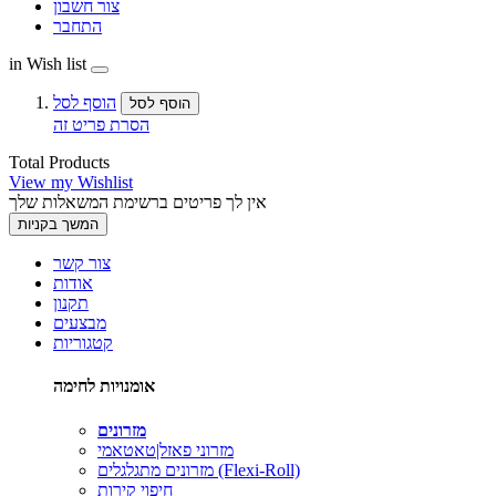
צור חשבון
התחבר
in Wish list
הוסף לסל
הוסף לסל
הסרת פריט זה
Total Products
View my Wishlist
אין לך פריטים ברשימת המשאלות שלך
המשך בקניות
צור קשר
אודות
תקנון
מבצעים
קטגוריות
אומנויות לחימה
מזרונים
מזרוני פאזל|טאטאמי
מזרונים מתגלגלים (Flexi-Roll)
חיפוי קירות