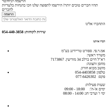
הרשמה לניוזלטר
תהיו חברים טובים יותר! הירשמו לתפוצה שלנו וזכו בהנחות בלעדיות
לחברים
הרשמה
התחברו אלינו
שירות לקוחות: 054-440-3858
דברו איתנו
אמ.וי.פי. ספורט טריידינג בע"מ
:משרד ראשי
רא"ל חיים ברלב 34 מודיעין. 7173867
:מחסן ותצוגה
.מושב מבוא חורון
054-4403858 :טלפון
077-6426302 :פקס
:שעות פעילות
ימים א'-ה': 18:00 - 09:00
ימי ו' וערבי חג: 14:00 - 08:00