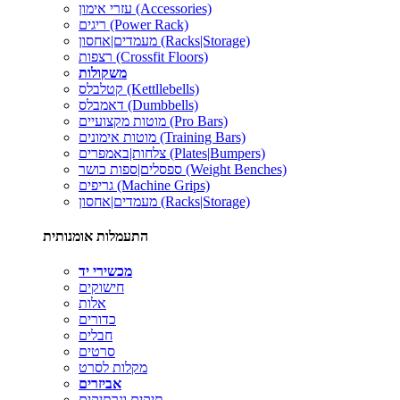
עזרי אימון (Accessories)
ריגים (Power Rack)
מעמדים|אחסון (Racks|Storage)
רצפות (Crossfit Floors)
משקולות
קטלבלס (Kettllebells)
דאמבלס (Dumbbells)
מוטות מקצועיים (Pro Bars)
מוטות אימונים (Training Bars)
צלחות|באמפרים (Plates|Bumpers)
ספסלים|ספות כושר (Weight Benches)
גריפים (Machine Grips)
מעמדים|אחסון (Racks|Storage)
התעמלות אומנותית
מכשירי יד
חישוקים
אלות
כדורים
חבלים
סרטים
מקלות לסרט
אביזרים
תיקים ונרתיקים