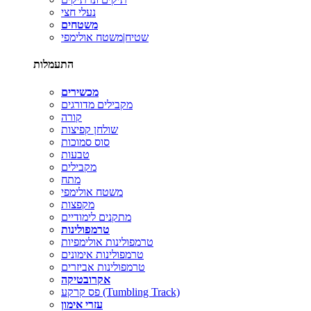
נעלי חצי
משטחים
שטיח|משטח אולימפי
התעמלות
מכשירים
מקבילים מדורגים
קורה
שולחן קפיצות
סוס סמוכות
טבעות
מקבילים
מתח
משטח אולימפי
מקפצות
מתקנים לימודיים
טרמפולינות
טרמפולינות אולימפיות
טרמפולינות אימונים
טרמפולינות אביזרים
אקרובטיקה
פס קרקע (Tumbling Track)
עזרי אימון