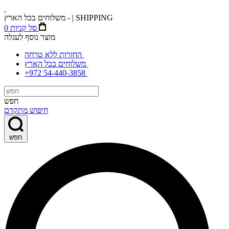
משלוחים בכל הארץ - | SHIPPING
סל קניות
0
מוצר נוסף לעגלה
החזרות ללא טרחה
משלוחים בכל הארץ
+972 54-440-3858
חפש
חיפוש מתקדם
חפש