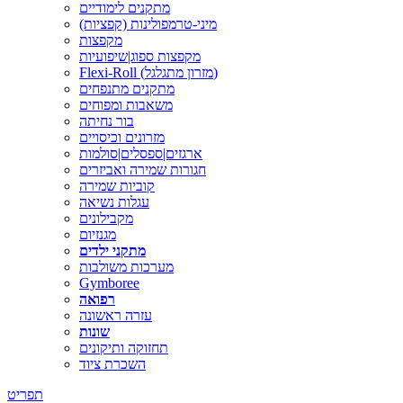
מתקנים לימודיים
מיני-טרמפולינות (קפציות)
מקפצות
מקפצות ספוג|שיפועיות
Flexi-Roll (מזרון מתגלגל)
מתקנים מתנפחים
משאבות ומפוחים
בור נחיתה
מזרונים וכיסויים
ארגזים|ספסלים|סולמות
חגורות שמירה ואביזרים
קוביות שמירה
עגלות נשיאה
מקבילונים
מגנזיום
מתקני ילדים
מערכות משולבות
Gymboree
רפואה
עזרה ראשונה
שונות
תחזוקה ותיקונים
השכרת ציוד
תפריט