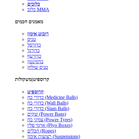
כלובים
כלוב MMA
מאמנים חכמים
רובוט אימון
טניס
כדורסל
כדורגל
כדורעף
בדמינטון
טניס שולחן
קרוספיט|משקולות
קרוספיט
כדורי כח (Medicine Balls)
כדורי כח (Wall Balls)
כדורי כח (Slam Balls)
שקים (Power Bags)
צמיגי כח (Power Tyres)
ארגזי פליו (Plyo Boxes)
חבלים (Ropes)
רצועות אימון (Suspensions)