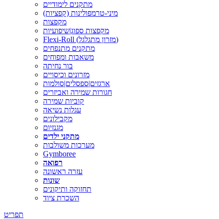
מתקנים לימודיים
מיני-טרמפולינות (קפציות)
מקפצות
מקפצות ספוג|שיפועיות
Flexi-Roll (מזרון מתגלגל)
מתקנים מתנפחים
משאבות ומפוחים
בור נחיתה
מזרונים וכיסויים
ארגזים|ספסלים|סולמות
חגורות שמירה ואביזרים
קוביות שמירה
עגלות נשיאה
מקבילונים
מגנזיום
מתקני ילדים
מערכות משולבות
Gymboree
רפואה
עזרה ראשונה
שונות
תחזוקה ותיקונים
השכרת ציוד
תפריט