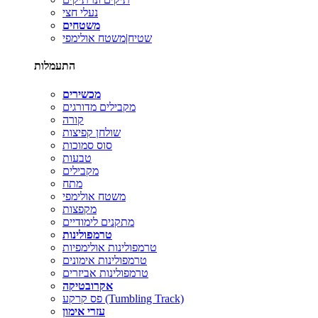
נעלי חצי
משטחים
שטיח|משטח אולימפי
התעמלות
מכשירים
מקבילים מדורגים
קורה
שולחן קפיצות
סוס סמוכות
טבעות
מקבילים
מתח
משטח אולימפי
מקפצות
מתקנים לימודיים
טרמפולינות
טרמפולינות אולימפיות
טרמפולינות אימונים
טרמפולינות אביזרים
אקרובטיקה
פס קרקע (Tumbling Track)
עזרי אימון