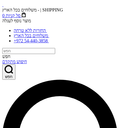
משלוחים בכל הארץ - | SHIPPING
סל קניות
0
מוצר נוסף לעגלה
החזרות ללא טרחה
משלוחים בכל הארץ
+972 54-440-3858
חפש
חיפוש מתקדם
חפש