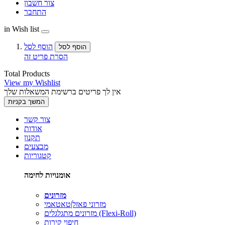
צור חשבון
התחבר
in Wish list
הוסף לסל
הוסף לסל
הסרת פריט זה
Total Products
View my Wishlist
אין לך פריטים ברשימת המשאלות שלך
המשך בקניות
צור קשר
אודות
תקנון
מבצעים
קטגוריות
אומנויות לחימה
מזרונים
מזרוני פאזל|טאטאמי
מזרונים מתגלגלים (Flexi-Roll)
חיפוי קירות