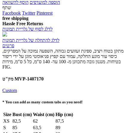
הוספה למועדפים
הוסף להשוואה
שתף
Facebook
Twitter
Pinterest
free shipping
Hassle Free Returns
לדלג לסוף של גלריית תמונות
לדלג להתחלה של גלריית תמונות
פרטים
מתקן בטוח ויציב, ספיגת זעזועים גבוהה, השפעה נמוכה על המפרקים,
כיסוי עור מונע החלקה, עמוד עם קפיץ פניאומטי מוגן על ידי ריפוד
בטיחות. מנגנון גובה מתכוונן מ- 100 עד- 140 ס"מ, כל 5 ס"מ, מידות
FIG.
מק"ט MVP-1407170
Custom
* You can add as many custom tabs as you need!
Size
Bust (cm)
Waist (cm)
Hip (cm)
XS
82,5
62
87,5
S
85
63,5
89