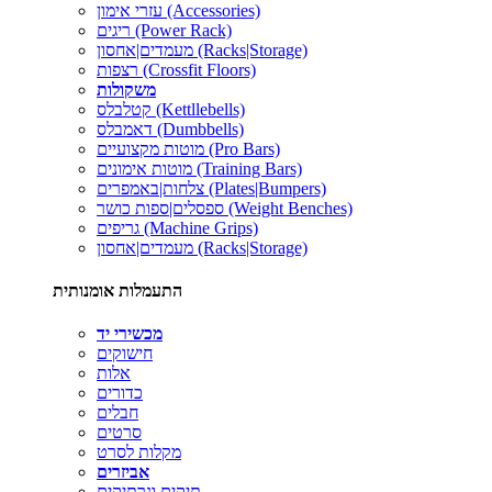
עזרי אימון (Accessories)
ריגים (Power Rack)
מעמדים|אחסון (Racks|Storage)
רצפות (Crossfit Floors)
משקולות
קטלבלס (Kettllebells)
דאמבלס (Dumbbells)
מוטות מקצועיים (Pro Bars)
מוטות אימונים (Training Bars)
צלחות|באמפרים (Plates|Bumpers)
ספסלים|ספות כושר (Weight Benches)
גריפים (Machine Grips)
מעמדים|אחסון (Racks|Storage)
התעמלות אומנותית
מכשירי יד
חישוקים
אלות
כדורים
חבלים
סרטים
מקלות לסרט
אביזרים
תיקים ונרתיקים