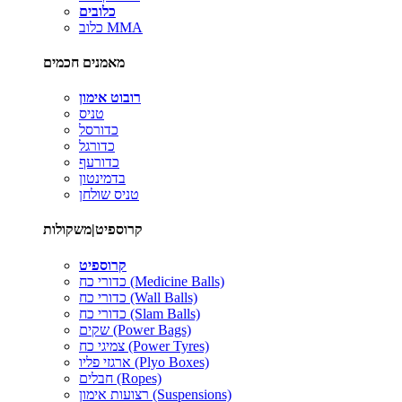
כלובים
כלוב MMA
מאמנים חכמים
רובוט אימון
טניס
כדורסל
כדורגל
כדורעף
בדמינטון
טניס שולחן
קרוספיט|משקולות
קרוספיט
כדורי כח (Medicine Balls)
כדורי כח (Wall Balls)
כדורי כח (Slam Balls)
שקים (Power Bags)
צמיגי כח (Power Tyres)
ארגזי פליו (Plyo Boxes)
חבלים (Ropes)
רצועות אימון (Suspensions)