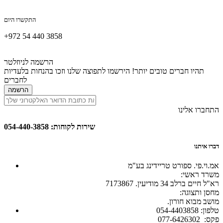
התקשרו היום
+972 54 440 3858
הרשמה לניוזלטר
תהיו חברים טובים יותר! הירשמו לתפוצה שלנו וזכו בהנחות בלעדיות
לחברים
הרשמה
התחברו אלינו
שירות לקוחות: 054-440-3858
דברו איתנו
אמ.וי.פי. ספורט טריידינג בע"מ
:משרד ראשי
רא"ל חיים ברלב 34 מודיעין. 7173867
:מחסן ותצוגה
.מושב מבוא חורון
054-4403858 :טלפון
077-6426302 :פקס