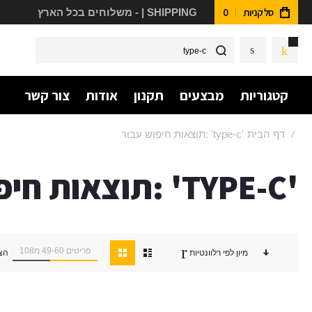
סל קניות
0
משלוחים בכל הארץ - | SHIPPING
חפש
קטגוריות
מבצעים
תקנון
אודות
צור קשר
דף הבית
תוצאות חיפוש עבור: 'type-c'
תוצאות חיפוש עבור: 'TYPE-C'
פריטים
60
-
49
מ
108
מיון לפי
רלוונטיות
הצ