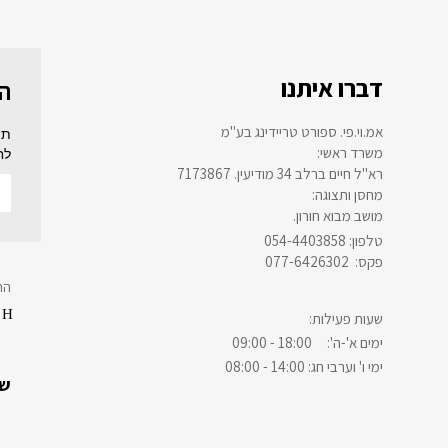
דברו איתנו
הר
אמ.וי.פי. ספורט טריידינג בע"מ
תה
:משרד ראשי
לח
רא"ל חיים ברלב 34 מודיעין. 7173867
:מחסן ותצוגה
.מושב מבוא חורון
054-4403858 :טלפון
077-6426302 :פקס
הת
:שעות פעילות
ימים א'-ה': 18:00 - 09:00
ימי ו' וערבי חג: 14:00 - 08:00
שיר