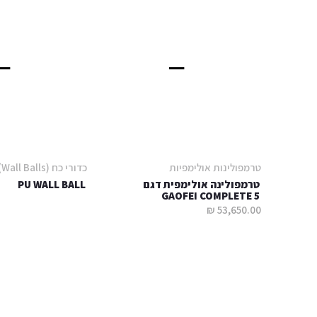
טרמפולינות אולימפיות
כדורי כח (Wall Balls)
טרמפולינה אולימפית דגם
PU WALL BALL
GAOFEI COMPLETE 5
53,650.00 ₪