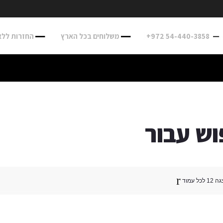
+972 54-440-3858
משלוחים בכל הארץ
החזרות ללא טרחה
הצג
גה
12
לכל עמוד
כ-