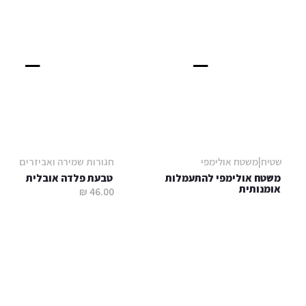
שטיח|משטח אולימפי
חגורות שמירה ואביזרים
משטח אולימפי להתעמלות
טבעת פלדה אובלית
אומנותית
46.00 ₪