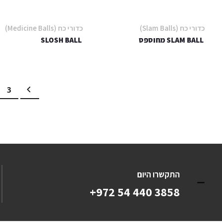
כדורי כח (Slam Balls)
כדורי כח (Medicine Balls)
SLAM BALL מחוספס
SLOSH BALL
עמוד
הקודם
עמו
3
התקשרו היום
+972 54 440 3858