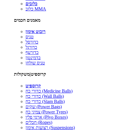
כלובים
כלוב MMA
מאמנים חכמים
רובוט אימון
טניס
כדורסל
כדורגל
כדורעף
בדמינטון
טניס שולחן
קרוספיט|משקולות
קרוספיט
כדורי כח (Medicine Balls)
כדורי כח (Wall Balls)
כדורי כח (Slam Balls)
שקים (Power Bags)
צמיגי כח (Power Tyres)
ארגזי פליו (Plyo Boxes)
חבלים (Ropes)
רצועות אימון (Suspensions)