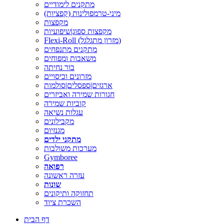
מתקנים לימודיים
מיני-טרמפולינות (קפציות)
מקפצות
מקפצות ספוג|שיפועיות
Flexi-Roll (מזרון מתגלגל)
מתקנים מתנפחים
משאבות ומפוחים
בור נחיתה
מזרונים וכיסויים
ארגזים|ספסלים|סולמות
חגורות שמירה ואביזרים
קוביות שמירה
עגלות נשיאה
מקבילונים
מגנזיום
מתקני ילדים
מערכות משולבות
Gymboree
רפואה
עזרה ראשונה
שונות
תחזוקה ותיקונים
השכרת ציוד
דף הבית