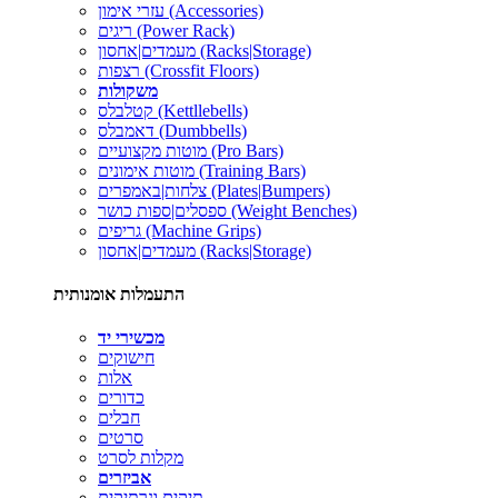
עזרי אימון (Accessories)
ריגים (Power Rack)
מעמדים|אחסון (Racks|Storage)
רצפות (Crossfit Floors)
משקולות
קטלבלס (Kettllebells)
דאמבלס (Dumbbells)
מוטות מקצועיים (Pro Bars)
מוטות אימונים (Training Bars)
צלחות|באמפרים (Plates|Bumpers)
ספסלים|ספות כושר (Weight Benches)
גריפים (Machine Grips)
מעמדים|אחסון (Racks|Storage)
התעמלות אומנותית
מכשירי יד
חישוקים
אלות
כדורים
חבלים
סרטים
מקלות לסרט
אביזרים
תיקים ונרתיקים