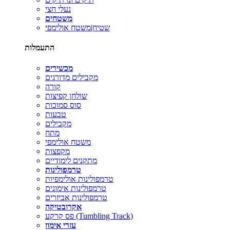
נעלי חצי
משטחים
שטיח|משטח אולימפי
התעמלות
מכשירים
מקבילים מדורגים
קורה
שולחן קפיצות
סוס סמוכות
טבעות
מקבילים
מתח
משטח אולימפי
מקפצות
מתקנים לימודיים
טרמפולינות
טרמפולינות אולימפיות
טרמפולינות אימונים
טרמפולינות אביזרים
אקרובטיקה
פס קרקע (Tumbling Track)
עזרי אימון