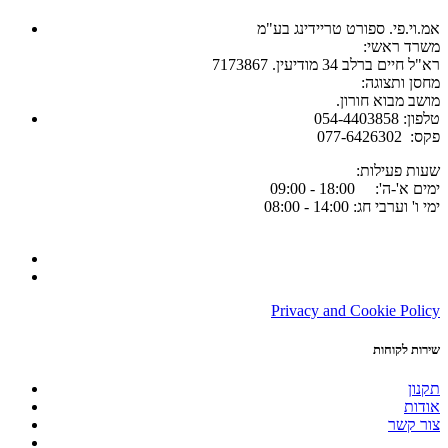
אמ.וי.פי. ספורט טריידינג בע"מ
:משרד ראשי
רא"ל חיים ברלב 34 מודיעין. 7173867
:מחסן ותצוגה
.מושב מבוא חורון
054-4403858 :טלפון
077-6426302 :פקס
:שעות פעילות
ימים א'-ה': 18:00 - 09:00
ימי ו' וערבי חג: 14:00 - 08:00
Privacy and Cookie Policy
שירות לקוחות
תקנון
אודות
צור קשר