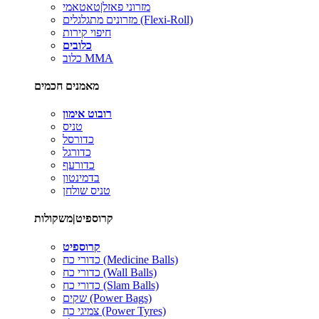
מזרוני פאזל|טאטאמי
מזרונים מתגלגלים (Flexi-Roll)
חיפוי קירות
כלובים
כלוב MMA
מאמנים חכמים
רובוט אימון
טניס
כדורסל
כדורגל
כדורעף
בדמינטון
טניס שולחן
קרוספיט|משקולות
קרוספיט
כדורי כח (Medicine Balls)
כדורי כח (Wall Balls)
כדורי כח (Slam Balls)
שקים (Power Bags)
צמיגי כח (Power Tyres)