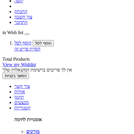
קופה
התנתק
צור חשבון
התחבר
in Wish list
הוסף לסל
הוסף לסל
הסרת פריט זה
Total Products
View my Wishlist
אין לך פריטים ברשימת המשאלות שלך
המשך בקניות
צור קשר
אודות
תקנון
מבצעים
קטגוריות
אומנויות לחימה
מזרונים