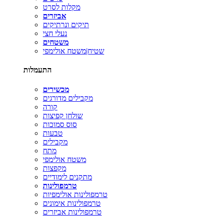
מקלות לסרט
אביזרים
תיקים ונרתיקים
נעלי חצי
משטחים
שטיח|משטח אולימפי
התעמלות
מכשירים
מקבילים מדורגים
קורה
שולחן קפיצות
סוס סמוכות
טבעות
מקבילים
מתח
משטח אולימפי
מקפצות
מתקנים לימודיים
טרמפולינות
טרמפולינות אולימפיות
טרמפולינות אימונים
טרמפולינות אביזרים