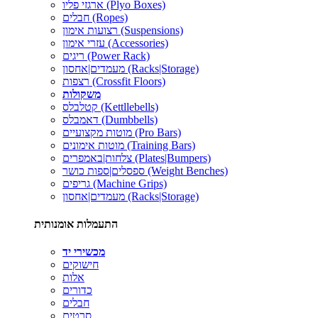
ארגזי פליו (Plyo Boxes)
חבלים (Ropes)
רצועות אימון (Suspensions)
עזרי אימון (Accessories)
ריגים (Power Rack)
מעמדים|אחסון (Racks|Storage)
רצפות (Crossfit Floors)
משקולות
קטלבלס (Kettllebells)
דאמבלס (Dumbbells)
מוטות מקצועיים (Pro Bars)
מוטות אימונים (Training Bars)
צלחות|באמפרים (Plates|Bumpers)
ספסלים|ספות כושר (Weight Benches)
גריפים (Machine Grips)
מעמדים|אחסון (Racks|Storage)
התעמלות אומנותית
מכשירי יד
חישוקים
אלות
כדורים
חבלים
סרטים